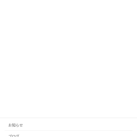
未分類
ロでブログやSNSを一新する魔法」
2025年10月12日
「AIがあなたの代わりに！投稿の手間を
未分類
ゼロにする自動生成タイトル」
2025年10月12日
「投稿の手間をゼロに！AIがあなたのブ
未分類
ログとSNSを自動生成」
2025年10月11日
カテゴリー
お知らせ
ブログ