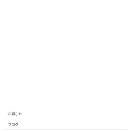
2025年10月12日
「AIがあなたの代わりに！投稿の手間を
未分類
ゼロにする自動生成タイトル」
2025年10月12日
「投稿の手間をゼロに！AIがあなたのブ
未分類
ログとSNSを自動生成」
2025年10月11日
カテゴリー
お知らせ
ブログ