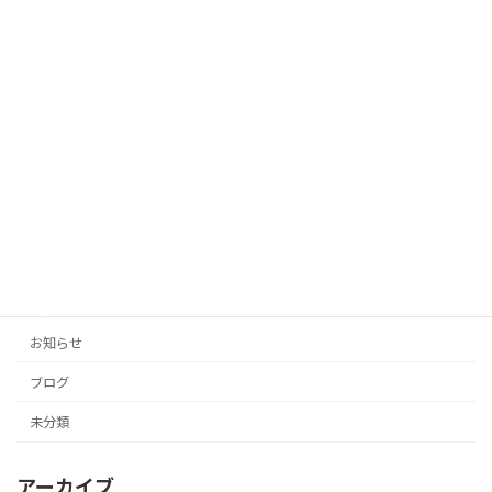
「AIがあなたの代わりに！投稿の手間を
未分類
ゼロにする自動生成タイトル」
2025年10月12日
「投稿の手間をゼロに！AIがあなたのブ
未分類
ログとSNSを自動生成」
2025年10月11日
カテゴリー
お知らせ
ブログ
未分類
アーカイブ