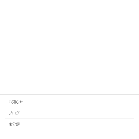
「AIがあなたの代わりに！投稿の手間を
未分類
ゼロにする自動生成タイトル」
2025年10月12日
「投稿の手間をゼロに！AIがあなたのブ
未分類
ログとSNSを自動生成」
2025年10月11日
カテゴリー
お知らせ
ブログ
未分類