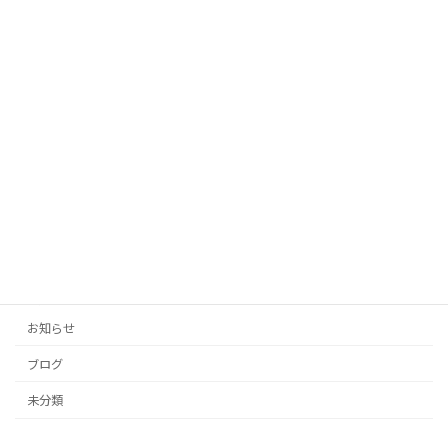
「AIがあなたの代わりに！投稿の手間を
未分類
ゼロにする自動生成タイトル」
2025年10月12日
「投稿の手間をゼロに！AIがあなたのブ
未分類
ログとSNSを自動生成」
2025年10月11日
カテゴリー
お知らせ
ブログ
未分類