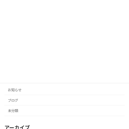
「AIがあなたの代わりに！投稿の手間を
未分類
ゼロにする自動生成タイトル」
2025年10月12日
「投稿の手間をゼロに！AIがあなたのブ
未分類
ログとSNSを自動生成」
2025年10月11日
カテゴリー
お知らせ
ブログ
未分類
アーカイブ