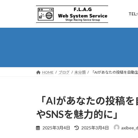
コ
ナ
ン
ビ
TEL:
テ
ゲ
ン
ー
ツ
シ
へ
ョ
ス
ン
キ
に
ッ
移
プ
動
HOME
ブログ
未分類
「AIがあなたの投稿を自動
「AIがあなたの投稿
やSNSを魅力的に」
最
2025年3月4日
2025年3月4日
axibee_
終