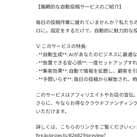
更
【画期的な自動投稿サービスのご紹介】
新
日
時
毎日の投稿作業に疲れていませんか？私たちの
:
ロに。設定をするだけで、自動的に魅力的な
💡 このサービスの特長:
- **自動生成**: AIがあなたのビジネスに
- **放置できる安心感**: 一度セットアップ
- **集客効果**: 自動で情報を拡散し、顧客
- **手間いらず**: 毎日の投稿から解放され
このサービスはアフィリエイトやお店の宣伝
さらに、今ならお得なクラウドファンディン
いただけます。
詳しくは、こちらのリンクをご覧ください 👉 [クラ
fire.jp/projects/826829/preview?