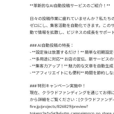
更
**革新的なAI自動投稿サービスのご紹介！**
新
日
時
日々の投稿作業に疲れていませんか？私たちの
:
ゼロにし、集客活動を自動化できます。この
動で情報を拡散し、ビジネスの成長をサポー
### AI自動投稿の特長：
- **設定後は放置するだけ！** 簡単な初
- **多用途に対応** お店の宣伝、新サービ
- **集客力アップ！** 魅力的な文章を自動
- **アフィリエイトにも便利** 時間を節約
### 特別キャンペーン実施中！
現在、クラウドファンディングを通じてお得
から詳細をご覧ください：[クラウドファンディングペー
fire.jp/projects/826829/preview?
token=2e1y5g9y&utm_campaign=cp_po_share_