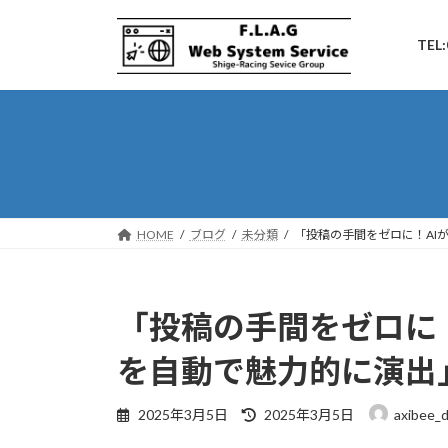
コ
ナ
ン
ビ
TEL:
テ
ゲ
ン
ー
ツ
シ
へ
ョ
ス
ン
キ
に
ッ
移
プ
動
HOME
ブログ
未分類
「投稿の手間をゼロに！AI
「投稿の手間をゼロに！
を自動で魅力的に演出
最
2025年3月5日
2025年3月5日
axibee_
終