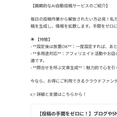
更
【画期的なAI自動投稿サービスのご紹介】
新
日
時
毎日の投稿作業から解放されたい方必見！私た
:
稿を生成し、情報を拡散します。手間をゼロ
🌟 【特徴】
- **設定後は放置OK**：一度設定すれば、
- **多用途対応**：アフィリエイト活動や
適です。
- **問合せを呼ぶ文章生成**：魅力的で心
今なら、お得にご利用できるクラウドファン
👉 詳細と支援はこちらから！
【投稿の手間をゼロに！】ブログやS