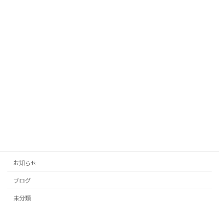
「AIがあなたの代わりに！投稿の手間を
未分類
ゼロにする自動生成タイトル」
2025年10月12日
「投稿の手間をゼロに！AIがあなたのブ
未分類
ログとSNSを自動生成」
2025年10月11日
カテゴリー
お知らせ
ブログ
未分類