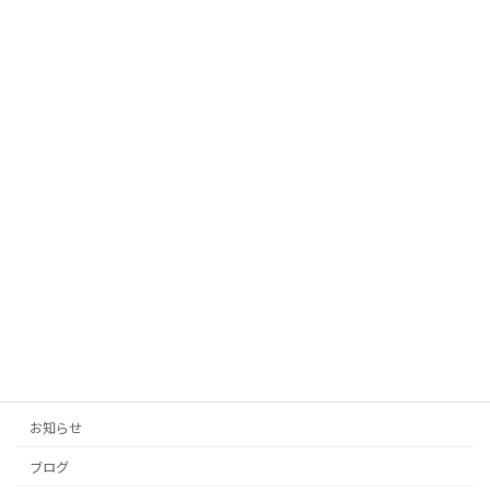
2025年10月12日
「AIがあなたの代わりに！投稿の手間を
未分類
ゼロにする自動生成タイトル」
2025年10月12日
「投稿の手間をゼロに！AIがあなたのブ
未分類
ログとSNSを自動生成」
2025年10月11日
カテゴリー
お知らせ
ブログ