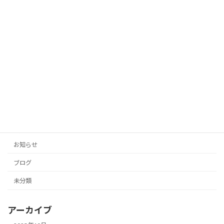
未分類
ゼロにする自動生成タイトル」
2025年10月12日
「投稿の手間をゼロに！AIがあなたのブ
未分類
ログとSNSを自動生成」
2025年10月11日
カテゴリー
お知らせ
ブログ
未分類
アーカイブ