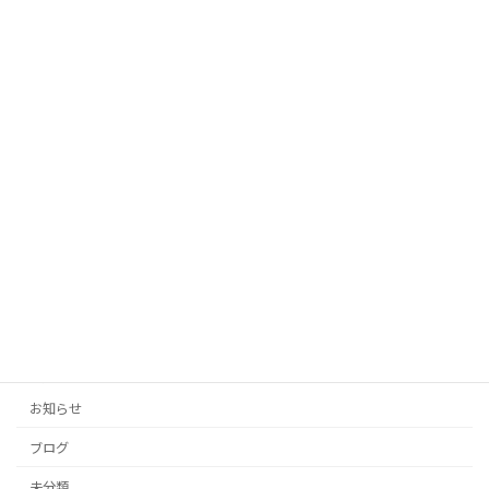
2025年10月12日
「AIがあなたの代わりに！投稿の手間を
未分類
ゼロにする自動生成タイトル」
2025年10月12日
「投稿の手間をゼロに！AIがあなたのブ
未分類
ログとSNSを自動生成」
2025年10月11日
カテゴリー
お知らせ
ブログ
未分類