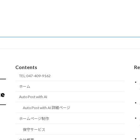
2025年4月5日
Contents
Re
TEL:047-409-9162
ホーム
Auto Post with AI
Auto Post with AI 詳細ページ
ホームページ制作
保守サービス