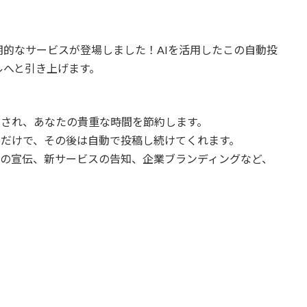
的なサービスが登場しました！AIを活用したこの自動投
ルへと引き上げます。
ら解放され、あなたの貴重な時間を節約します。
を行うだけで、その後は自動で投稿し続けてくれます。
、店舗の宣伝、新サービスの告知、企業ブランディングなど、