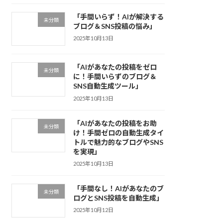
「手間いらず！AIが解決する
未分類
ブログ＆SNS投稿の悩み」
2025年10月13日
「AIがあなたの投稿をゼロ
未分類
に！手間いらずのブログ＆
SNS自動生成ツール」
2025年10月13日
「AIがあなたの投稿をお助
未分類
け！手間ゼロの自動生成タイ
トルで魅力的なブログやSNS
を実現」
2025年10月13日
「手間なし！AIがあなたのブ
未分類
ログとSNS投稿を自動生成」
2025年10月12日