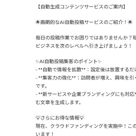
更
【自動生成コンテンツサービスのご案内】
新
日
時
🌟画期的なAI自動投稿サービスのご紹介！🌟
:
毎日の投稿作業でお困りではありませんか？
ビジネスを次のレベルへ引き上げましょう！
✨AI自動投稿集客のポイント✨
- **自動で情報を拡散**：設定後は放置す
- **集客力の強化**：訪問者が増え、興味
です。
- **新サービスや企業ブランディングにも対
む文章を生成します。
💡さらにお得な情報💡
現在、クラウドファンディングを実施中！こ
います！