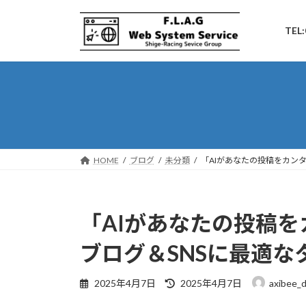
コ
ナ
ン
ビ
TEL:
テ
ゲ
ン
ー
ツ
シ
へ
ョ
ス
ン
キ
に
ッ
移
プ
動
HOME
ブログ
未分類
「AIがあなたの投稿をカン
「AIがあなたの投稿
ブログ＆SNSに最適な
最
2025年4月7日
2025年4月7日
axibee_
終