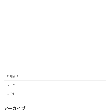
「AIがあなたの代わりに！投稿の手間を
未分類
ゼロにする自動生成タイトル」
2025年10月12日
「投稿の手間をゼロに！AIがあなたのブ
未分類
ログとSNSを自動生成」
2025年10月11日
カテゴリー
お知らせ
ブログ
未分類
アーカイブ