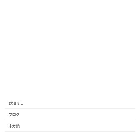
「AIがあなたの代わりに！投稿の手間を
未分類
ゼロにする自動生成タイトル」
2025年10月12日
「投稿の手間をゼロに！AIがあなたのブ
未分類
ログとSNSを自動生成」
2025年10月11日
カテゴリー
お知らせ
ブログ
未分類