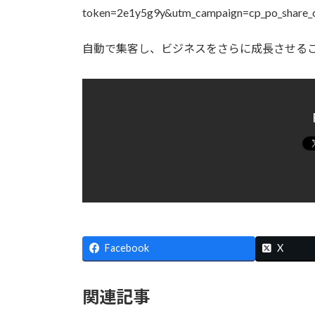
token=2e1y5g9y&utm_campaign=cp_po_share_
自動で集客し、ビジネスをさらに成長させる
Facebook
X
関連記事