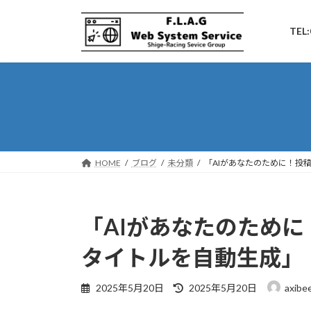
コ
ナ
ン
ビ
TEL:
テ
ゲ
ン
ー
ツ
シ
へ
ョ
ス
ン
キ
に
ッ
移
プ
動
HOME
ブログ
未分類
「AIがあなたのために！投
「AIがあなたのため
タイトルを自動生成」
最
2025年5月20日
2025年5月20日
axibe
終