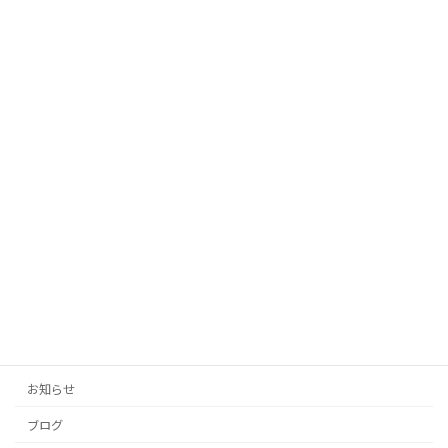
2025年10月12日
「AIがあなたの代わりに！投稿の手間を
未分類
ゼロにする自動生成タイトル」
2025年10月12日
「投稿の手間をゼロに！AIがあなたのブ
未分類
ログとSNSを自動生成」
2025年10月11日
カテゴリー
お知らせ
ブログ