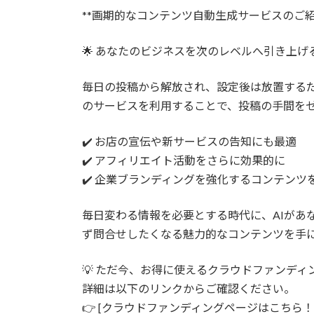
更
**画期的なコンテンツ自動生成サービスのご紹
新
日
時
🌟 あなたのビジネスを次のレベルへ引き上げ
:
毎日の投稿から解放され、設定後は放置する
のサービスを利用することで、投稿の手間を
✔️ お店の宣伝や新サービスの告知にも最適
✔️ アフィリエイト活動をさらに効果的に
✔️ 企業ブランディングを強化するコンテンツ
毎日変わる情報を必要とする時代に、AIがあ
ず問合せしたくなる魅力的なコンテンツを手
💡 ただ今、お得に使えるクラウドファンディ
詳細は以下のリンクからご確認ください。
👉 [クラウドファンディングページはこちら！](https://c