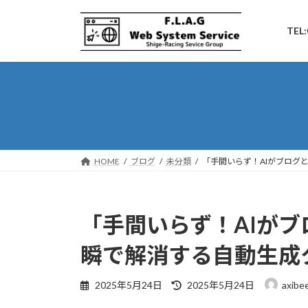
コ
ナ
ン
ビ
TEL:
テ
ゲ
ン
ー
ツ
シ
へ
ョ
ス
ン
キ
に
ッ
移
プ
動
HOME
ブログ
未分類
「手間いらず！AIがブログ
「手間いらず！AIがブ
瞬で解消する自動生成
最
2025年5月24日
2025年5月24日
axibe
終