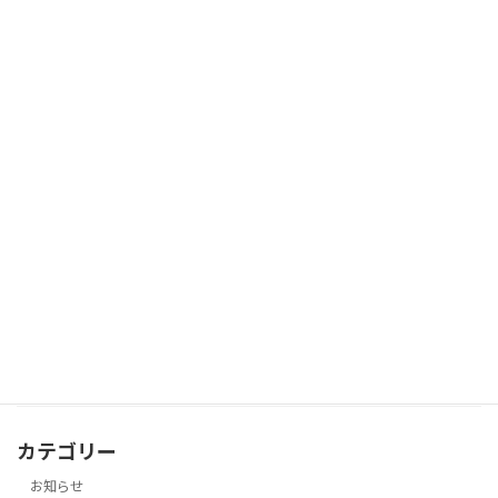
「AIがあなたの投稿を自動生成！手間ゼ
未分類
ロでブログやSNSを一新する魔法」
2025年10月12日
「AIがあなたの代わりに！投稿の手間を
未分類
ゼロにする自動生成タイトル」
2025年10月12日
「投稿の手間をゼロに！AIがあなたのブ
未分類
ログとSNSを自動生成」
2025年10月11日
カテゴリー
お知らせ