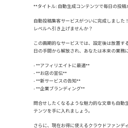
更
**タイトル: 自動生成コンテンツで毎日の投稿
新
日
時
自動投稿集客サービスがついに完成しました！
:
レベルへ引き上げませんか？
この画期的なサービスでは、設定後は放置する
日の手間から解放され、あなたは本来の業務
- **アフィリエイトに最適**
- **お店の宣伝**
- **新サービスの告知**
- **企業ブランディング**
問合せしたくなるような魅力的な文章も自動
テンツを手に入れましょう。
さらに、現在お得に使えるクラウドファンデ