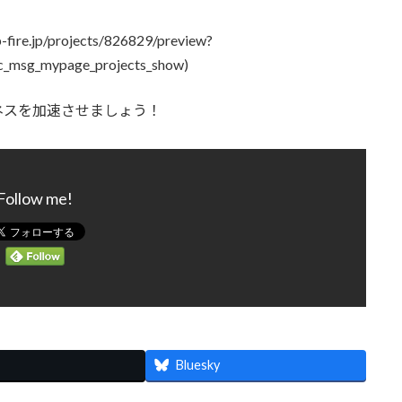
jp/projects/826829/preview?
c_msg_mypage_projects_show)
ネスを加速させましょう！
Follow me!
Bluesky