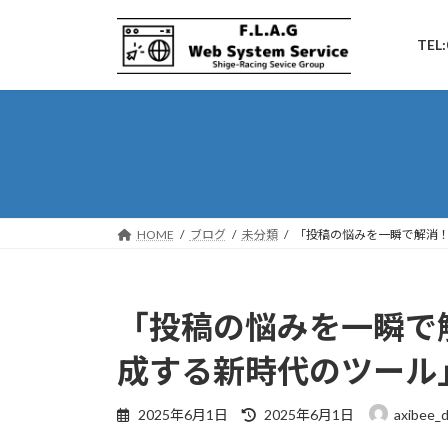
コ
ナ
ン
ビ
TEL:
テ
ゲ
ン
ー
ツ
シ
へ
ョ
ス
ン
キ
に
ッ
移
プ
動
HOME
ブログ
未分類
「投稿の悩みを一瞬で解消！
「投稿の悩みを一瞬で
成する新時代のツール
最
2025年6月1日
2025年6月1日
axibee_
終