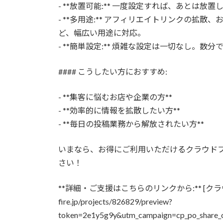
- **放置可能:** 一度設定すれば、あとは
- **多用途:** アフィリエイトリンクの拡
ど、幅広い用途に対応。
- **簡単設定:** 煩雑な設定は一切なし。数
#### こうしたい方におすすめ:
- **集客に悩むお店や企業の方**
- **効率的に情報を拡散したい方**
- **毎日の投稿業務から解放されたい方**
いまなら、お得にご利用いただけるクラウド
さい！
**詳細・ご支援はこちらのリンクから:** [クラウド
fire.jp/projects/826829/preview?
token=2e1y5g9y&utm_campaign=cp_po_share_