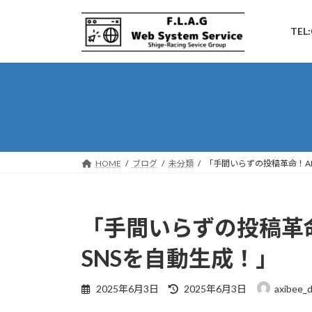
コ
ナ
ン
ビ
TEL:
テ
ゲ
ン
ー
ツ
シ
へ
ョ
ス
ン
キ
に
ッ
移
プ
動
HOME
ブログ
未分類
「手間いらずの投稿革命！A
「手間いらずの投稿革
SNSを自動生成！」
最
2025年6月3日
2025年6月3日
axibee_
終