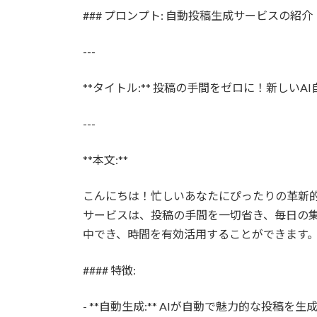
更
### プロンプト: 自動投稿生成サービスの紹介
新
日
時
---
:
**タイトル:** 投稿の手間をゼロに！新しい
---
**本文:**
こんにちは！忙しいあなたにぴったりの革新的
サービスは、投稿の手間を一切省き、毎日の
中でき、時間を有効活用することができます
#### 特徴:
- **自動生成:** AIが自動で魅力的な投