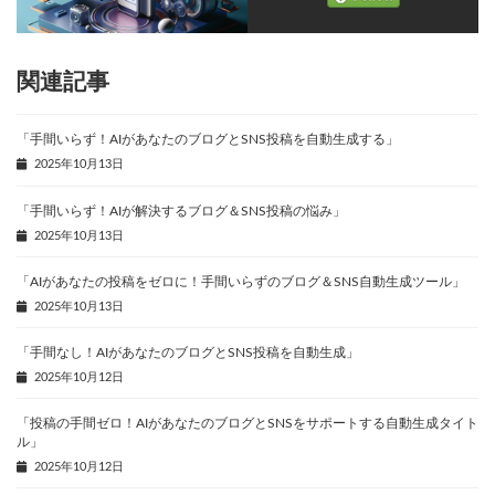
関連記事
「手間いらず！AIがあなたのブログとSNS投稿を自動生成する」
2025年10月13日
「手間いらず！AIが解決するブログ＆SNS投稿の悩み」
2025年10月13日
「AIがあなたの投稿をゼロに！手間いらずのブログ＆SNS自動生成ツール」
2025年10月13日
「手間なし！AIがあなたのブログとSNS投稿を自動生成」
2025年10月12日
「投稿の手間ゼロ！AIがあなたのブログとSNSをサポートする自動生成タイト
ル」
2025年10月12日