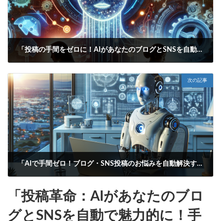
「投稿の手間をゼロに！AIがあなたのブログとSNSを自動化する魔法」
2025年6月12日
次の記事
「AIで手間ゼロ！ブログ・SNS投稿のお悩みを自動解決する新ツール」
2025年6月12日
「投稿革命：AIがあなたのブロ
グとSNSを自動で魅力的に！手