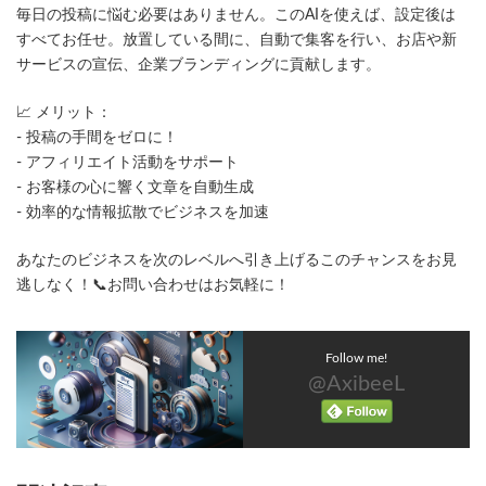
毎日の投稿に悩む必要はありません。このAIを使えば、設定後は
すべてお任せ。放置している間に、自動で集客を行い、お店や新
サービスの宣伝、企業ブランディングに貢献します。
📈 メリット：
- 投稿の手間をゼロに！
- アフィリエイト活動をサポート
- お客様の心に響く文章を自動生成
- 効率的な情報拡散でビジネスを加速
あなたのビジネスを次のレベルへ引き上げるこのチャンスをお見
逃しなく！📞お問い合わせはお気軽に！
Follow me!
@AxibeeL