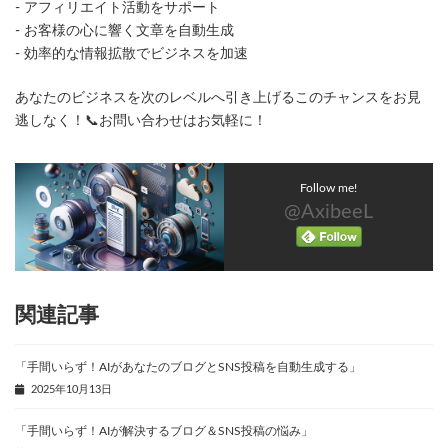
- アフィリエイト活動をサポート
- お客様の心に響く文章を自動生成
- 効率的な情報拡散でビジネスを加速
あなたのビジネスを次のレベルへ引き上げるこのチャンスをお見
逃しなく！📞お問い合わせはお気軽に！
Follow me!
@AxibeeL
関連記事
「手間いらず！AIがあなたのブログとSNS投稿を自動生成する」
2025年10月13日
「手間いらず！AIが解決するブログ＆SNS投稿の悩み」