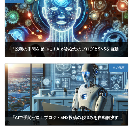
「投稿の手間をゼロに！AIがあなたのブログとSNSを自動化する魔法」
2025年6月12日
次の記事
「AIで手間ゼロ！ブログ・SNS投稿のお悩みを自動解決する新ツール」
2025年6月12日