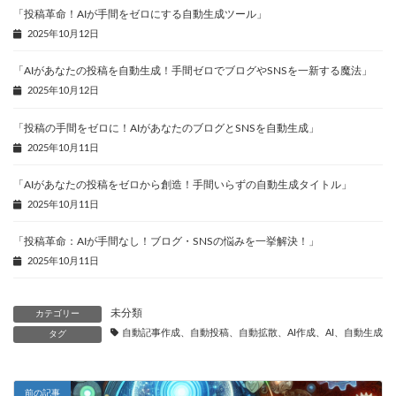
「投稿革命！AIが手間をゼロにする自動生成ツール」
2025年10月12日
「AIがあなたの投稿を自動生成！手間ゼロでブログやSNSを一新する魔法」
2025年10月12日
「投稿の手間をゼロに！AIがあなたのブログとSNSを自動生成」
2025年10月11日
「AIがあなたの投稿をゼロから創造！手間いらずの自動生成タイトル」
2025年10月11日
「投稿革命：AIが手間なし！ブログ・SNSの悩みを一挙解決！」
2025年10月11日
未分類
カテゴリー
自動記事作成、自動投稿、自動拡散、AI作成、AI、自動生成、
タグ
前の記事