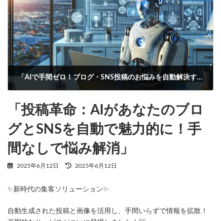
「AIで手間ゼロ！ブログ・SNS投稿のお悩みを自動解決する新ツール」
2025年6月12日
「投稿革命：AIがあなたのブロ
グとSNSを自動で魅力的に！手
間なしで悩み解消」
最
2025年6月12日
2025年6月12日
終
更
✨新時代の集客ソリューション✨
新
日
時
自動生成された投稿と画像を活用し、手間いらずで情報を拡散！
: