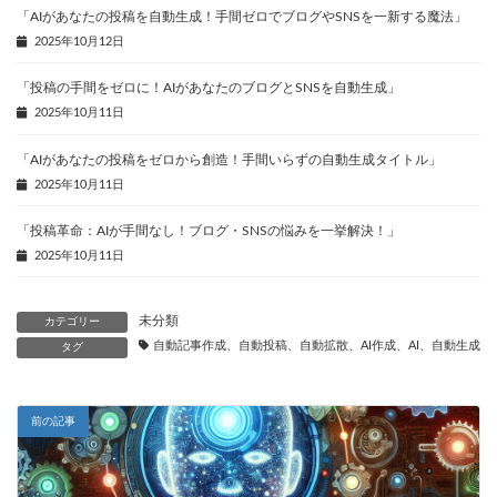
「AIがあなたの投稿を自動生成！手間ゼロでブログやSNSを一新する魔法」
2025年10月12日
「投稿の手間をゼロに！AIがあなたのブログとSNSを自動生成」
2025年10月11日
「AIがあなたの投稿をゼロから創造！手間いらずの自動生成タイトル」
2025年10月11日
「投稿革命：AIが手間なし！ブログ・SNSの悩みを一挙解決！」
2025年10月11日
未分類
カテゴリー
自動記事作成、自動投稿、自動拡散、AI作成、AI、自動生成、
タグ
前の記事