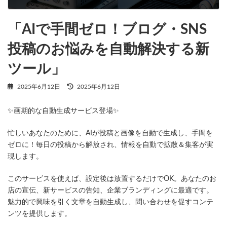
2025年6月12日
「AIで手間ゼロ！ブログ・SNS
投稿のお悩みを自動解決する新
ツール」
最
2025年6月12日
2025年6月12日
終
更
✨画期的な自動生成サービス登場✨
新
日
時
忙しいあなたのために、AIが投稿と画像を自動で生成し、手間を
:
ゼロに！毎日の投稿から解放され、情報を自動で拡散＆集客が実
現します。
このサービスを使えば、設定後は放置するだけでOK。あなたのお
店の宣伝、新サービスの告知、企業ブランディングに最適です。
魅力的で興味を引く文章を自動生成し、問い合わせを促すコンテ
ンツを提供します。