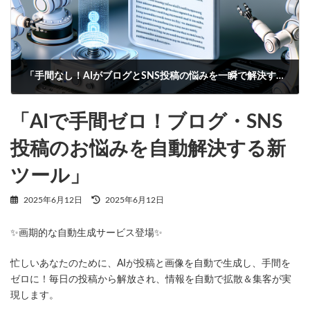
「手間なし！AIがブログとSNS投稿の悩みを一瞬で解決する自動生成タイトルプロンプト」
2025年6月12日
「AIで手間ゼロ！ブログ・SNS
投稿のお悩みを自動解決する新
ツール」
最
2025年6月12日
2025年6月12日
終
更
✨画期的な自動生成サービス登場✨
新
日
時
忙しいあなたのために、AIが投稿と画像を自動で生成し、手間を
:
ゼロに！毎日の投稿から解放され、情報を自動で拡散＆集客が実
現します。