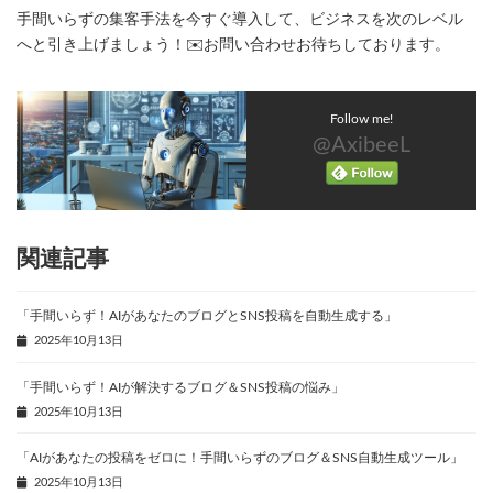
手間いらずの集客手法を今すぐ導入して、ビジネスを次のレベル
へと引き上げましょう！✉️お問い合わせお待ちしております。
Follow me!
@AxibeeL
関連記事
「手間いらず！AIがあなたのブログとSNS投稿を自動生成する」
2025年10月13日
「手間いらず！AIが解決するブログ＆SNS投稿の悩み」
2025年10月13日
「AIがあなたの投稿をゼロに！手間いらずのブログ＆SNS自動生成ツール」
2025年10月13日