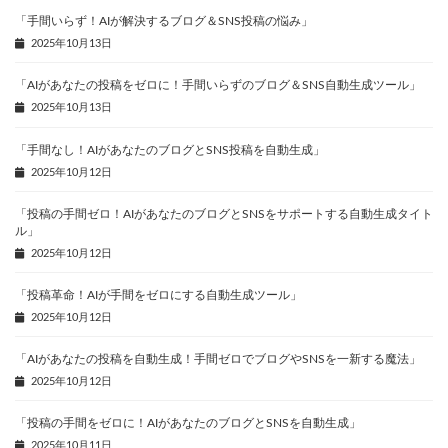
「手間いらず！AIが解決するブログ＆SNS投稿の悩み」
2025年10月13日
「AIがあなたの投稿をゼロに！手間いらずのブログ＆SNS自動生成ツール」
2025年10月13日
「手間なし！AIがあなたのブログとSNS投稿を自動生成」
2025年10月12日
「投稿の手間ゼロ！AIがあなたのブログとSNSをサポートする自動生成タイト
ル」
2025年10月12日
「投稿革命！AIが手間をゼロにする自動生成ツール」
2025年10月12日
「AIがあなたの投稿を自動生成！手間ゼロでブログやSNSを一新する魔法」
2025年10月12日
「投稿の手間をゼロに！AIがあなたのブログとSNSを自動生成」
2025年10月11日