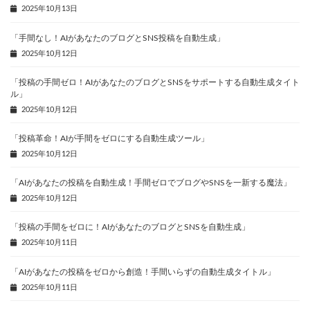
2025年10月13日
「手間なし！AIがあなたのブログとSNS投稿を自動生成」
2025年10月12日
「投稿の手間ゼロ！AIがあなたのブログとSNSをサポートする自動生成タイト
ル」
2025年10月12日
「投稿革命！AIが手間をゼロにする自動生成ツール」
2025年10月12日
「AIがあなたの投稿を自動生成！手間ゼロでブログやSNSを一新する魔法」
2025年10月12日
「投稿の手間をゼロに！AIがあなたのブログとSNSを自動生成」
2025年10月11日
「AIがあなたの投稿をゼロから創造！手間いらずの自動生成タイトル」
2025年10月11日