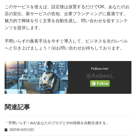
このサービスを使えば、設定後は放置するだけでOK。あなたのお
店の宣伝、新サービスの告知、企業ブランディングに最適です。
魅力的で興味を引く文章を自動生成し、問い合わせを促すコンテ
ンツを提供します。
手間いらずの集客手法を今すぐ導入して、ビジネスを次のレベル
へと引き上げましょう！✉️お問い合わせお待ちしております。
Follow me!
@AxibeeL
関連記事
「手間いらず！AIがあなたのブログとSNS投稿を自動生成する」
2025年10月13日