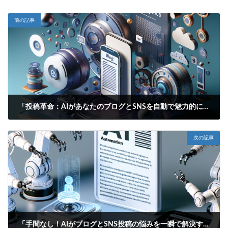
前の記事
「投稿革命：AIがあなたのブログとSNSを自動で魅力的に！手間なしで悩み解消」
2025年6月12日
次の記事
「手間なし！AIがブログとSNS投稿の悩みを一瞬で解決する自動生成タイトルプロンプト」