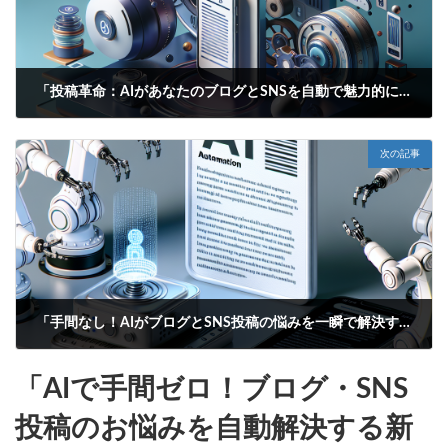
「投稿革命：AIがあなたのブログとSNSを自動で魅力的に！手間なしで悩み解消」
2025年6月12日
次の記事
「手間なし！AIがブログとSNS投稿の悩みを一瞬で解決する自動生成タイトルプロンプト」
2025年6月12日
「AIで手間ゼロ！ブログ・SNS
投稿のお悩みを自動解決する新