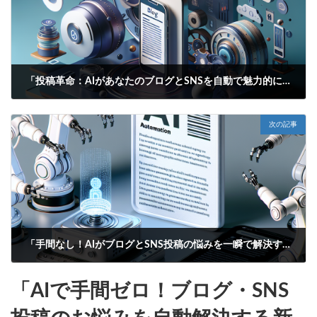
「投稿革命：AIがあなたのブログとSNSを自動で魅力的に！手間なしで悩み解消」
2025年6月12日
次の記事
「手間なし！AIがブログとSNS投稿の悩みを一瞬で解決する自動生成タイトルプロンプト」
2025年6月12日
「AIで手間ゼロ！ブログ・SNS