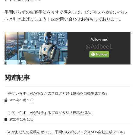
手間いらずの集客手法を今すぐ導入して、ビジネスを次のレベル
へと引き上げましょう！✉️お問い合わせお待ちしております。
Follow me!
@AxibeeL
関連記事
「手間いらず！AIがあなたのブログとSNS投稿を自動生成する」
2025年10月13日
「手間いらず！AIが解決するブログ＆SNS投稿の悩み」
2025年10月13日
「AIがあなたの投稿をゼロに！手間いらずのブログ＆SNS自動生成ツール」