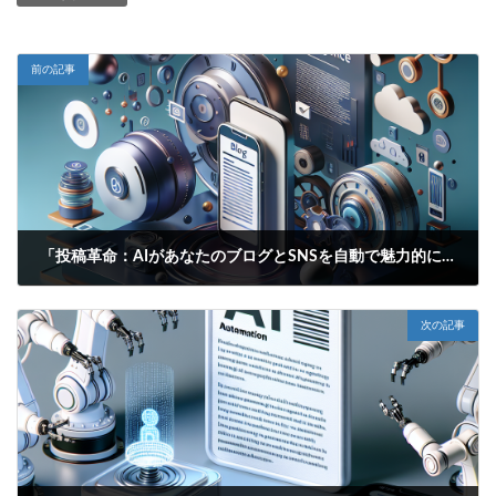
前の記事
「投稿革命：AIがあなたのブログとSNSを自動で魅力的に！手間なしで悩み解消」
2025年6月12日
次の記事