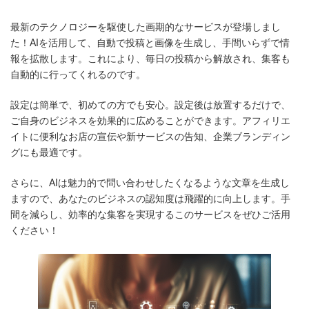
終
更
最新のテクノロジーを駆使した画期的なサービスが登場しまし
新
日
た！AIを活用して、自動で投稿と画像を生成し、手間いらずで情
時
報を拡散します。これにより、毎日の投稿から解放され、集客も
:
自動的に行ってくれるのです。
設定は簡単で、初めての方でも安心。設定後は放置するだけで、
ご自身のビジネスを効果的に広めることができます。アフィリエ
イトに便利なお店の宣伝や新サービスの告知、企業ブランディン
グにも最適です。
さらに、AIは魅力的で問い合わせしたくなるような文章を生成し
ますので、あなたのビジネスの認知度は飛躍的に向上します。手
間を減らし、効率的な集客を実現するこのサービスをぜひご活用
ください！