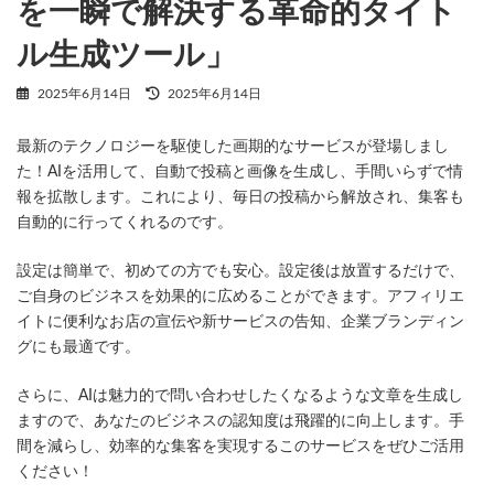
を一瞬で解決する革命的タイト
ル生成ツール」
最
2025年6月14日
2025年6月14日
終
更
最新のテクノロジーを駆使した画期的なサービスが登場しまし
新
日
た！AIを活用して、自動で投稿と画像を生成し、手間いらずで情
時
報を拡散します。これにより、毎日の投稿から解放され、集客も
:
自動的に行ってくれるのです。
設定は簡単で、初めての方でも安心。設定後は放置するだけで、
ご自身のビジネスを効果的に広めることができます。アフィリエ
イトに便利なお店の宣伝や新サービスの告知、企業ブランディン
グにも最適です。
さらに、AIは魅力的で問い合わせしたくなるような文章を生成し
ますので、あなたのビジネスの認知度は飛躍的に向上します。手
間を減らし、効率的な集客を実現するこのサービスをぜひご活用
ください！