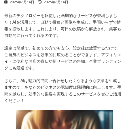
最
2025年6月14日
2025年6月14日
終
更
最新のテクノロジーを駆使した画期的なサービスが登場しまし
新
日
た！AIを活用して、自動で投稿と画像を生成し、手間いらずで情
時
報を拡散します。これにより、毎日の投稿から解放され、集客も
:
自動的に行ってくれるのです。
設定は簡単で、初めての方でも安心。設定後は放置するだけで、
ご自身のビジネスを効果的に広めることができます。アフィリエ
イトに便利なお店の宣伝や新サービスの告知、企業ブランディン
グにも最適です。
さらに、AIは魅力的で問い合わせしたくなるような文章を生成し
ますので、あなたのビジネスの認知度は飛躍的に向上します。手
間を減らし、効率的な集客を実現するこのサービスをぜひご活用
ください！