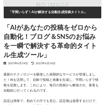
「手間いらず！AIが解決する自動生成投稿タイトル」
2025年6月14日
「AIがあなたの投稿をゼロから
自動化！ブログ＆SNSのお悩み
を一瞬で解決する革命的タイト
ル生成ツール」
最
2025年6月14日
2025年6月14日
終
更
最新のテクノロジーを駆使した画期的なサービスが登場しまし
新
日
た！AIを活用して、自動で投稿と画像を生成し、手間いらずで情
時
報を拡散します。これにより、毎日の投稿から解放され、集客も
:
自動的に行ってくれるのです。
設定は簡単で、初めての方でも安心。設定後は放置するだけで、