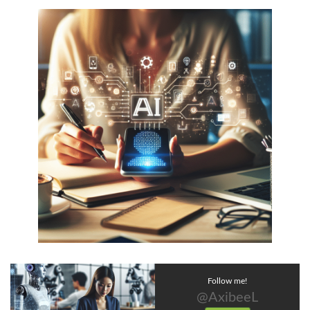
Follow me!
@AxibeeL