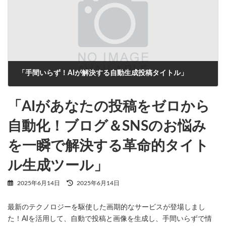
「手間いらず！AIが解決する自動生成投稿タイトル」
2025年6月14日
「AIがあなたの投稿をゼロから
自動化！ブログ＆SNSのお悩み
を一瞬で解決する革命的タイト
ル生成ツール」
最
2025年6月14日
2025年6月14日
終
更
最新のテクノロジーを駆使した画期的なサービスが登場しまし
新
日
た！AIを活用して、自動で投稿と画像を生成し、手間いらずで情
時