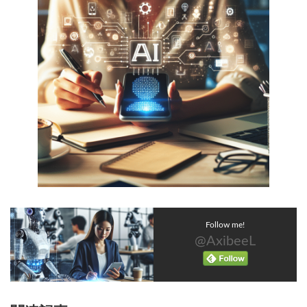
Follow me!
@AxibeeL