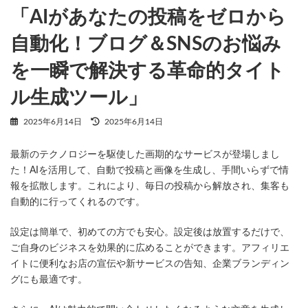
「AIがあなたの投稿をゼロから
自動化！ブログ＆SNSのお悩み
を一瞬で解決する革命的タイト
ル生成ツール」
最
2025年6月14日
2025年6月14日
終
更
最新のテクノロジーを駆使した画期的なサービスが登場しまし
新
日
た！AIを活用して、自動で投稿と画像を生成し、手間いらずで情
時
報を拡散します。これにより、毎日の投稿から解放され、集客も
:
自動的に行ってくれるのです。
設定は簡単で、初めての方でも安心。設定後は放置するだけで、
ご自身のビジネスを効果的に広めることができます。アフィリエ
イトに便利なお店の宣伝や新サービスの告知、企業ブランディン
グにも最適です。