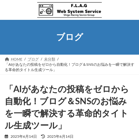
コ
ナ
ン
ビ
テ
ゲ
ン
ー
ツ
シ
へ
ョ
ブログ
ス
ン
キ
に
ッ
移
プ
動
HOME
ブログ
未分類
「AIがあなたの投稿をゼロから自動化！ブログ＆SNSのお悩みを一瞬で解決す
る革命的タイトル生成ツール」
「AIがあなたの投稿をゼロから
自動化！ブログ＆SNSのお悩み
を一瞬で解決する革命的タイト
ル生成ツール」
最
2025年6月14日
2025年6月14日