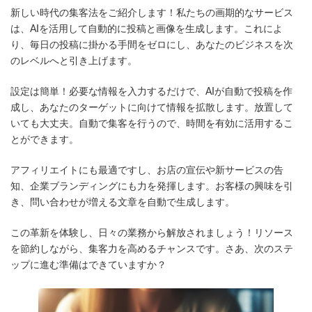
更
新しい時代の集客法をご紹介します！私たちの画期的なサービス
新
日
は、AIを活用して自動的に投稿と画像を生成します。これによ
時
り、毎日の投稿に掛かる手間をゼロにし、あなたのビジネスを次
:
のレベルへと引き上げます。
設定は簡単！必要な情報を入力するだけで、AIが自動で投稿を作
成し、あなたのターゲットに向けて情報を拡散します。放置して
いても大丈夫。自動で集客を行うので、時間を有効に活用するこ
とができます。
アフィリエイトにも最適ですし、お店の宣伝や新サービスの告
知、企業ブランディングにも力を発揮します。お客様の興味を引
き、問い合わせが増える文章を自動で生成します。
この革新を体験し、日々の業務から解放されましょう！リソース
を節約しながら、集客力を高めるチャンスです。さあ、次のステ
ップに進む準備はできていますか？