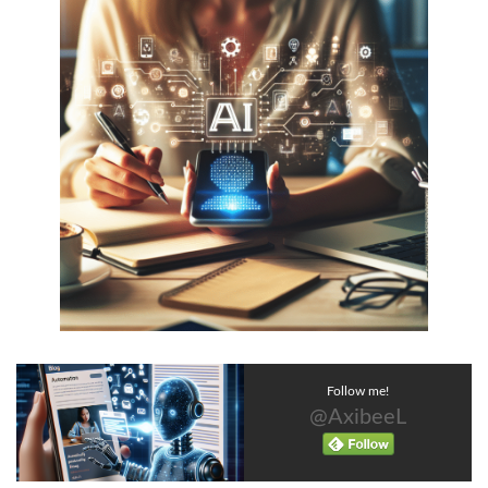
Follow me!
@AxibeeL