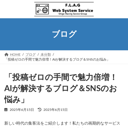
コ
ナ
ン
ビ
テ
ゲ
ン
ー
ツ
シ
へ
ョ
ブログ
ス
ン
キ
に
ッ
移
プ
動
HOME
ブログ
未分類
「投稿ゼロの手間で魅力倍増！AIが解決するブログ＆SNSのお悩み」
「投稿ゼロの手間で魅力倍増！
AIが解決するブログ＆SNSのお
悩み」
最
2025年6月15日
2025年6月15日
終
更
新しい時代の集客法をご紹介します！私たちの画期的なサービス
新