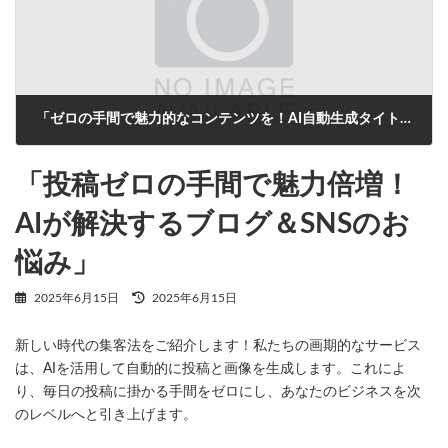
「ゼロの手間で魅力的なコンテンツを！AI自動生成タイトルがあなたの投稿をサポート」
2025年6月15日
「投稿ゼロの手間で魅力倍増！
AIが解決するブログ＆SNSのお
悩み」
最
2025年6月15日
2025年6月15日
終
更
新しい時代の集客法をご紹介します！私たちの画期的なサービス
新
日
は、AIを活用して自動的に投稿と画像を生成します。これによ
時
り、毎日の投稿に掛かる手間をゼロにし、あなたのビジネスを次
:
のレベルへと引き上げます。