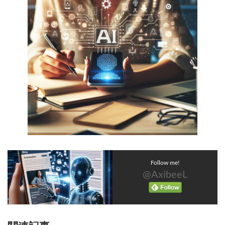
Follow me!
@AxibeeL