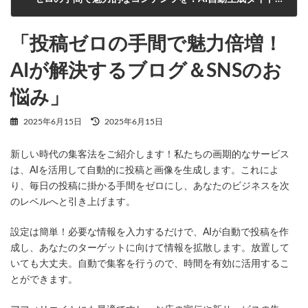
2025年6月15日
「投稿ゼロの手間で魅力倍増！
AIが解決するブログ＆SNSのお
悩み」
最
2025年6月15日
2025年6月15日
終
更
新しい時代の集客法をご紹介します！私たちの画期的なサービス
新
日
は、AIを活用して自動的に投稿と画像を生成します。これによ
時
り、毎日の投稿に掛かる手間をゼロにし、あなたのビジネスを次
:
のレベルへと引き上げます。
設定は簡単！必要な情報を入力するだけで、AIが自動で投稿を作
成し、あなたのターゲットに向けて情報を拡散します。放置して
いても大丈夫。自動で集客を行うので、時間を有効に活用するこ
とができます。