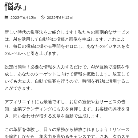
悩み」
最
2025年6月15日
2025年6月15日
終
更
新しい時代の集客法をご紹介します！私たちの画期的なサービス
新
日
は、AIを活用して自動的に投稿と画像を生成します。これによ
時
り、毎日の投稿に掛かる手間をゼロにし、あなたのビジネスを次
:
のレベルへと引き上げます。
設定は簡単！必要な情報を入力するだけで、AIが自動で投稿を作
成し、あなたのターゲットに向けて情報を拡散します。放置して
いても大丈夫。自動で集客を行うので、時間を有効に活用するこ
とができます。
アフィリエイトにも最適ですし、お店の宣伝や新サービスの告
知、企業ブランディングにも力を発揮します。お客様の興味を引
き、問い合わせが増える文章を自動で生成します。
この革新を体験し、日々の業務から解放されましょう！リソース
を節約しながら、集客力を高めるチャンスです。さあ、次のステ