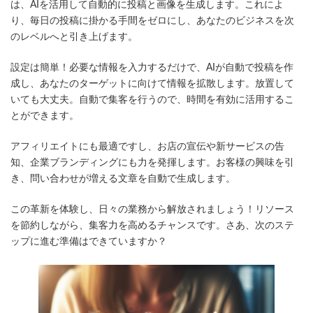
日
は、AIを活用して自動的に投稿と画像を生成します。これによ
時
り、毎日の投稿に掛かる手間をゼロにし、あなたのビジネスを次
:
のレベルへと引き上げます。
設定は簡単！必要な情報を入力するだけで、AIが自動で投稿を作
成し、あなたのターゲットに向けて情報を拡散します。放置して
いても大丈夫。自動で集客を行うので、時間を有効に活用するこ
とができます。
アフィリエイトにも最適ですし、お店の宣伝や新サービスの告
知、企業ブランディングにも力を発揮します。お客様の興味を引
き、問い合わせが増える文章を自動で生成します。
この革新を体験し、日々の業務から解放されましょう！リソース
を節約しながら、集客力を高めるチャンスです。さあ、次のステ
ップに進む準備はできていますか？