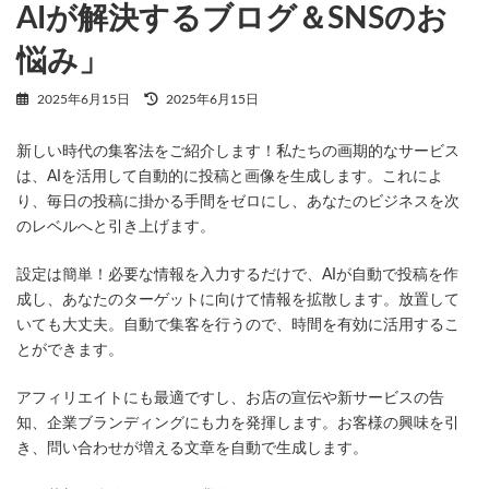
AIが解決するブログ＆SNSのお
悩み」
最
2025年6月15日
2025年6月15日
終
更
新しい時代の集客法をご紹介します！私たちの画期的なサービス
新
日
は、AIを活用して自動的に投稿と画像を生成します。これによ
時
り、毎日の投稿に掛かる手間をゼロにし、あなたのビジネスを次
:
のレベルへと引き上げます。
設定は簡単！必要な情報を入力するだけで、AIが自動で投稿を作
成し、あなたのターゲットに向けて情報を拡散します。放置して
いても大丈夫。自動で集客を行うので、時間を有効に活用するこ
とができます。
アフィリエイトにも最適ですし、お店の宣伝や新サービスの告
知、企業ブランディングにも力を発揮します。お客様の興味を引
き、問い合わせが増える文章を自動で生成します。