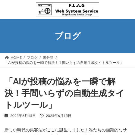
コ
ナ
ン
ビ
テ
ゲ
ン
ー
ツ
シ
へ
ョ
ブログ
ス
ン
キ
に
ッ
移
プ
動
HOME
ブログ
未分類
「AIが投稿の悩みを一瞬で解決！手間いらずの自動生成タイトルツール」
「AIが投稿の悩みを一瞬で解
決！手間いらずの自動生成タイ
トルツール」
最
2025年6月15日
2025年6月15日
終
更
新しい時代の集客法がここに誕生しました！私たちの画期的なサ
新