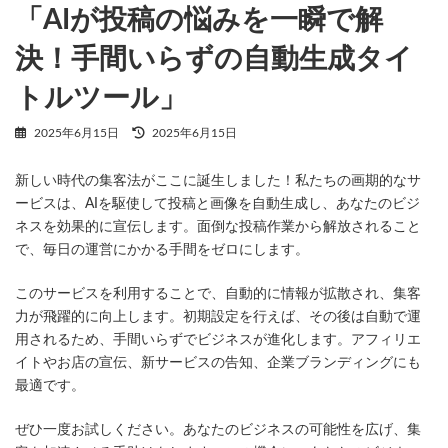
「AIが投稿の悩みを一瞬で解
決！手間いらずの自動生成タイ
トルツール」
最
2025年6月15日
2025年6月15日
終
更
新しい時代の集客法がここに誕生しました！私たちの画期的なサ
新
日
ービスは、AIを駆使して投稿と画像を自動生成し、あなたのビジ
時
ネスを効果的に宣伝します。面倒な投稿作業から解放されること
:
で、毎日の運営にかかる手間をゼロにします。
このサービスを利用することで、自動的に情報が拡散され、集客
力が飛躍的に向上します。初期設定を行えば、その後は自動で運
用されるため、手間いらずでビジネスが進化します。アフィリエ
イトやお店の宣伝、新サービスの告知、企業ブランディングにも
最適です。
ぜひ一度お試しください。あなたのビジネスの可能性を広げ、集