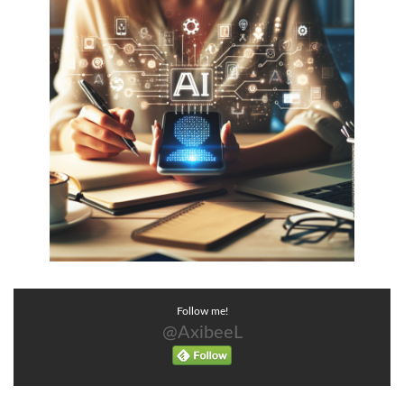
Follow me!
@AxibeeL