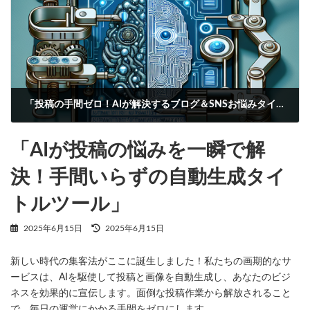
「投稿の手間ゼロ！AIが解決するブログ＆SNSお悩みタイトル自動生成ツール」
2025年6月15日
「AIが投稿の悩みを一瞬で解
決！手間いらずの自動生成タイ
トルツール」
最
2025年6月15日
2025年6月15日
終
更
新しい時代の集客法がここに誕生しました！私たちの画期的なサ
新
日
ービスは、AIを駆使して投稿と画像を自動生成し、あなたのビジ
時
ネスを効果的に宣伝します。面倒な投稿作業から解放されること
:
で、毎日の運営にかかる手間をゼロにします。