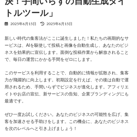
決！手間いらずの自動生成タイ
トルツール」
最
2025年6月15日
2025年6月15日
終
更
新しい時代の集客法がここに誕生しました！私たちの画期的なサ
新
日
ービスは、AIを駆使して投稿と画像を自動生成し、あなたのビジ
時
ネスを効果的に宣伝します。面倒な投稿作業から解放されること
:
で、毎日の運営にかかる手間をゼロにします。
このサービスを利用することで、自動的に情報が拡散され、集客
力が飛躍的に向上します。初期設定を行えば、その後は自動で運
用されるため、手間いらずでビジネスが進化します。アフィリエ
イトやお店の宣伝、新サービスの告知、企業ブランディングにも
最適です。
ぜひ一度お試しください。あなたのビジネスの可能性を広げ、集
客を加速させる手助けをします。この機会に、あなたのビジネス
を次のレベルへと引き上げましょう！