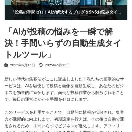
「投稿の手間ゼロ！AIが解決するブログ＆SNSお悩みタイトル自動生成ツール」
2025年6月15日
「AIが投稿の悩みを一瞬で解
決！手間いらずの自動生成タイ
トルツール」
最
2025年6月15日
2025年6月15日
終
更
新しい時代の集客法がここに誕生しました！私たちの画期的なサ
新
日
ービスは、AIを駆使して投稿と画像を自動生成し、あなたのビジ
時
ネスを効果的に宣伝します。面倒な投稿作業から解放されること
:
で、毎日の運営にかかる手間をゼロにします。
このサービスを利用することで、自動的に情報が拡散され、集客
力が飛躍的に向上します。初期設定を行えば、その後は自動で運
用されるため、手間いらずでビジネスが進化します。アフィリエ