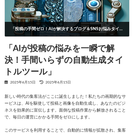
「投稿の手間ゼロ！AIが解決するブログ＆SNSお悩みタイトル自動生成ツール」
2025年6月15日
「AIが投稿の悩みを一瞬で解
決！手間いらずの自動生成タイ
トルツール」
最
2025年6月15日
2025年6月15日
終
更
新しい時代の集客法がここに誕生しました！私たちの画期的なサ
新
日
ービスは、AIを駆使して投稿と画像を自動生成し、あなたのビジ
時
ネスを効果的に宣伝します。面倒な投稿作業から解放されること
:
で、毎日の運営にかかる手間をゼロにします。
このサービスを利用することで、自動的に情報が拡散され、集客