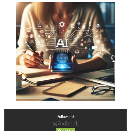
Follow me!
@AxibeeL