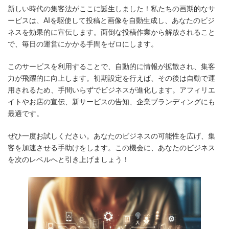
更
新しい時代の集客法がここに誕生しました！私たちの画期的なサ
新
日
ービスは、AIを駆使して投稿と画像を自動生成し、あなたのビジ
時
ネスを効果的に宣伝します。面倒な投稿作業から解放されること
:
で、毎日の運営にかかる手間をゼロにします。
このサービスを利用することで、自動的に情報が拡散され、集客
力が飛躍的に向上します。初期設定を行えば、その後は自動で運
用されるため、手間いらずでビジネスが進化します。アフィリエ
イトやお店の宣伝、新サービスの告知、企業ブランディングにも
最適です。
ぜひ一度お試しください。あなたのビジネスの可能性を広げ、集
客を加速させる手助けをします。この機会に、あなたのビジネス
を次のレベルへと引き上げましょう！