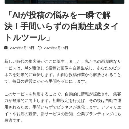
2025年6月15日
「AIが投稿の悩みを一瞬で解
決！手間いらずの自動生成タイ
トルツール」
最
2025年6月15日
2025年6月15日
終
更
新しい時代の集客法がここに誕生しました！私たちの画期的なサ
新
日
ービスは、AIを駆使して投稿と画像を自動生成し、あなたのビジ
時
ネスを効果的に宣伝します。面倒な投稿作業から解放されること
:
で、毎日の運営にかかる手間をゼロにします。
このサービスを利用することで、自動的に情報が拡散され、集客
力が飛躍的に向上します。初期設定を行えば、その後は自動で運
用されるため、手間いらずでビジネスが進化します。アフィリエ
イトやお店の宣伝、新サービスの告知、企業ブランディングにも
最適です。