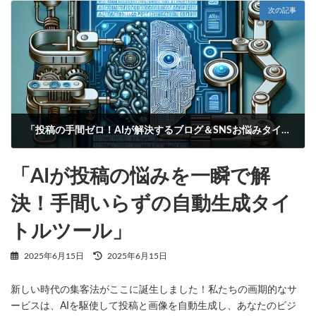
次の記事
「投稿の手間ゼロ！AIが解決するブログ＆SNSお悩みタイトル自動生成ツール」
2025年6月15日
「AIが投稿の悩みを一瞬で解
決！手間いらずの自動生成タイ
トルツール」
最
2025年6月15日
2025年6月15日
終
更
新しい時代の集客法がここに誕生しました！私たちの画期的なサ
新
日
ービスは、AIを駆使して投稿と画像を自動生成し、あなたのビジ
時