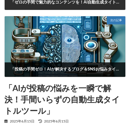
「ゼロの手間で魅力的なコンテンツを！AI自動生成タイトルがあなたの投稿をサポート」
2025年6月15日
次の記事
「投稿の手間ゼロ！AIが解決するブログ＆SNSお悩みタイトル自動生成ツール」
2025年6月15日
「AIが投稿の悩みを一瞬で解
決！手間いらずの自動生成タイ
トルツール」
最
2025年6月15日
2025年6月15日
終