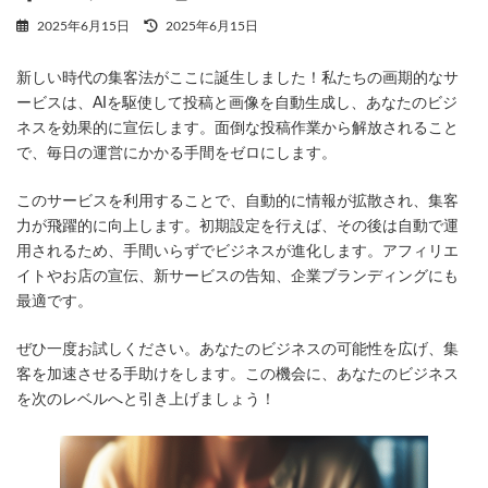
最
2025年6月15日
2025年6月15日
終
更
新しい時代の集客法がここに誕生しました！私たちの画期的なサ
新
日
ービスは、AIを駆使して投稿と画像を自動生成し、あなたのビジ
時
ネスを効果的に宣伝します。面倒な投稿作業から解放されること
:
で、毎日の運営にかかる手間をゼロにします。
このサービスを利用することで、自動的に情報が拡散され、集客
力が飛躍的に向上します。初期設定を行えば、その後は自動で運
用されるため、手間いらずでビジネスが進化します。アフィリエ
イトやお店の宣伝、新サービスの告知、企業ブランディングにも
最適です。
ぜひ一度お試しください。あなたのビジネスの可能性を広げ、集
客を加速させる手助けをします。この機会に、あなたのビジネス
を次のレベルへと引き上げましょう！