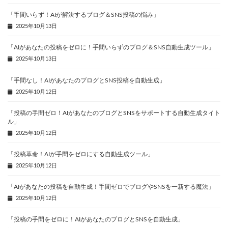
「手間いらず！AIが解決するブログ＆SNS投稿の悩み」
2025年10月13日
「AIがあなたの投稿をゼロに！手間いらずのブログ＆SNS自動生成ツール」
2025年10月13日
「手間なし！AIがあなたのブログとSNS投稿を自動生成」
2025年10月12日
「投稿の手間ゼロ！AIがあなたのブログとSNSをサポートする自動生成タイト
ル」
2025年10月12日
「投稿革命！AIが手間をゼロにする自動生成ツール」
2025年10月12日
「AIがあなたの投稿を自動生成！手間ゼロでブログやSNSを一新する魔法」
2025年10月12日
「投稿の手間をゼロに！AIがあなたのブログとSNSを自動生成」