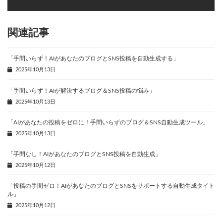
関連記事
「手間いらず！AIがあなたのブログとSNS投稿を自動生成する」
2025年10月13日
「手間いらず！AIが解決するブログ＆SNS投稿の悩み」
2025年10月13日
「AIがあなたの投稿をゼロに！手間いらずのブログ＆SNS自動生成ツール」
2025年10月13日
「手間なし！AIがあなたのブログとSNS投稿を自動生成」
2025年10月12日
「投稿の手間ゼロ！AIがあなたのブログとSNSをサポートする自動生成タイト
ル」
2025年10月12日