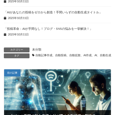
2025年10月11日
「AIがあなたの投稿をゼロから創造！手間いらずの自動生成タイトル」
2025年10月11日
「投稿革命：AIが手間なし！ブログ・SNSの悩みを一挙解決！」
2025年10月11日
未分類
カテゴリー
自動記事作成、自動投稿、自動拡散、AI作成、AI、自動生成、
タグ
前の記事