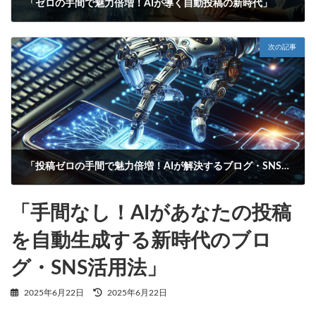
「ゼロの手間で魅力倍増！AIが導く自動投稿の新時代」
2025年6月21日
次の記事
「投稿ゼロの手間で魅力倍増！AIが解決するブログ・SNSのお悩み」
2025年6月22日
「手間なし！AIがあなたの投稿
を自動生成する新時代のブロ
グ・SNS活用法」
最
2025年6月22日
2025年6月22日
終
更