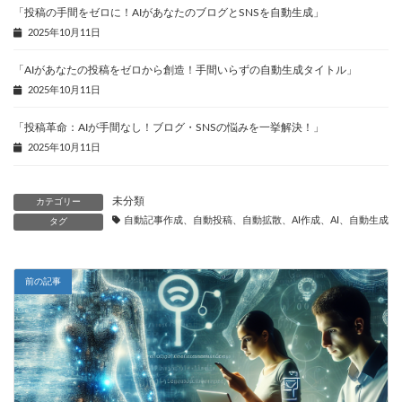
「投稿の手間をゼロに！AIがあなたのブログとSNSを自動生成」
2025年10月11日
「AIがあなたの投稿をゼロから創造！手間いらずの自動生成タイトル」
2025年10月11日
「投稿革命：AIが手間なし！ブログ・SNSの悩みを一挙解決！」
2025年10月11日
未分類
カテゴリー
自動記事作成、自動投稿、自動拡散、AI作成、AI、自動生成、
タグ
前の記事