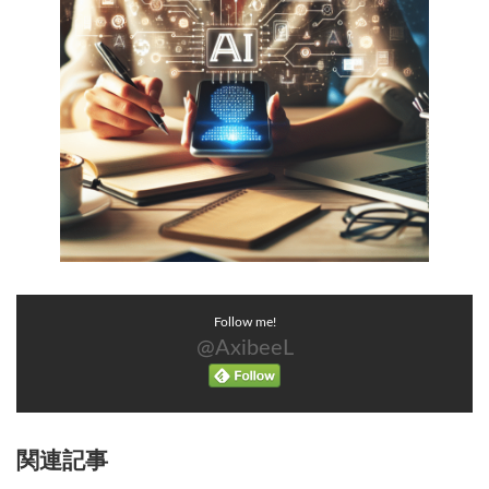
Follow me!
@AxibeeL
関連記事