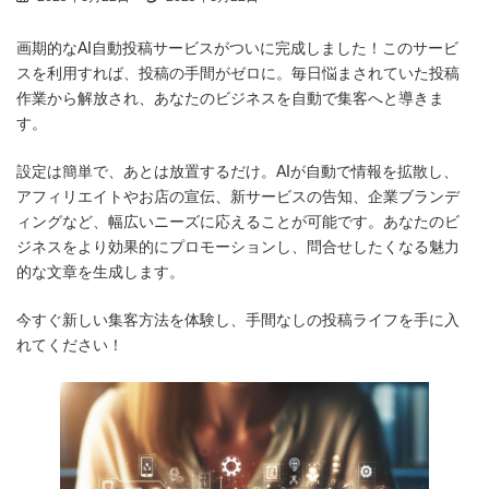
終
更
画期的なAI自動投稿サービスがついに完成しました！このサービ
新
日
スを利用すれば、投稿の手間がゼロに。毎日悩まされていた投稿
時
作業から解放され、あなたのビジネスを自動で集客へと導きま
:
す。
設定は簡単で、あとは放置するだけ。AIが自動で情報を拡散し、
アフィリエイトやお店の宣伝、新サービスの告知、企業ブランデ
ィングなど、幅広いニーズに応えることが可能です。あなたのビ
ジネスをより効果的にプロモーションし、問合せしたくなる魅力
的な文章を生成します。
今すぐ新しい集客方法を体験し、手間なしの投稿ライフを手に入
れてください！