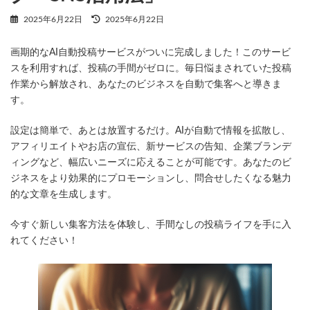
最
2025年6月22日
2025年6月22日
終
更
画期的なAI自動投稿サービスがついに完成しました！このサービ
新
日
スを利用すれば、投稿の手間がゼロに。毎日悩まされていた投稿
時
作業から解放され、あなたのビジネスを自動で集客へと導きま
:
す。
設定は簡単で、あとは放置するだけ。AIが自動で情報を拡散し、
アフィリエイトやお店の宣伝、新サービスの告知、企業ブランデ
ィングなど、幅広いニーズに応えることが可能です。あなたのビ
ジネスをより効果的にプロモーションし、問合せしたくなる魅力
的な文章を生成します。
今すぐ新しい集客方法を体験し、手間なしの投稿ライフを手に入
れてください！