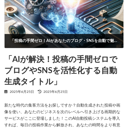
「投稿の手間ゼロ！AIがあなたのブログ・SNSを自動で魅力的に」
2025年6月26日
「AIが解決！投稿の手間ゼロで
ブログやSNSを活性化する自動
生成タイトル」
最
2025年6月25日
2025年6月25日
終
更
新たな時代の集客方法をお探しですか？自動生成された投稿や画
新
日
像を使い、あなたのビジネスを次のレベルへ引き上げる画期的な
時
サービスがここに登場しました！このAI自動投稿システムを導入
:
すれば、毎日の投稿作業から解放され、あなたの時間をより有意