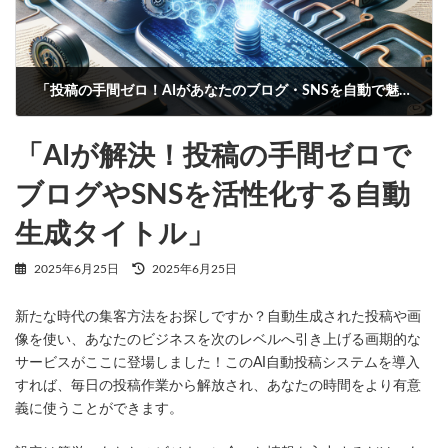
「投稿の手間ゼロ！AIがあなたのブログ・SNSを自動で魅力的に」
2025年6月26日
「AIが解決！投稿の手間ゼロで
ブログやSNSを活性化する自動
生成タイトル」
最
2025年6月25日
2025年6月25日
終
更
新たな時代の集客方法をお探しですか？自動生成された投稿や画
新
日
像を使い、あなたのビジネスを次のレベルへ引き上げる画期的な
時
サービスがここに登場しました！このAI自動投稿システムを導入
:
すれば、毎日の投稿作業から解放され、あなたの時間をより有意
義に使うことができます。