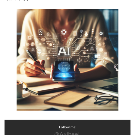
Follow me!
@AxibeeL