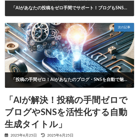
「AIがあなたの投稿をゼロ手間でサポート！ブログもSNSもお任せ、悩みを解決する自動生成タイトル」
2025年6月25日
次の記事
「投稿の手間ゼロ！AIがあなたのブログ・SNSを自動で魅力的に」
2025年6月26日
「AIが解決！投稿の手間ゼロで
ブログやSNSを活性化する自動
生成タイトル」
最
2025年6月25日
2025年6月25日