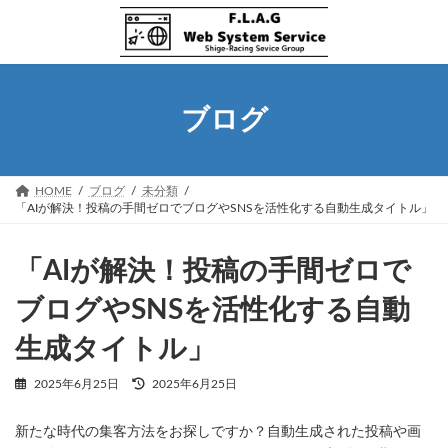
コ
ナ
ン
ビ
テ
ゲ
ン
ー
ツ
シ
へ
ョ
ブログ
ス
ン
キ
に
ッ
移
プ
動
HOME
ブログ
未分類
「AIが解決！投稿の手間ゼロでブログやSNSを活性化する自動生成タイトル」
「AIが解決！投稿の手間ゼロで
ブログやSNSを活性化する自動
生成タイトル」
最
2025年6月25日
2025年6月25日
終
更
新たな時代の集客方法をお探しですか？自動生成された投稿や画
新