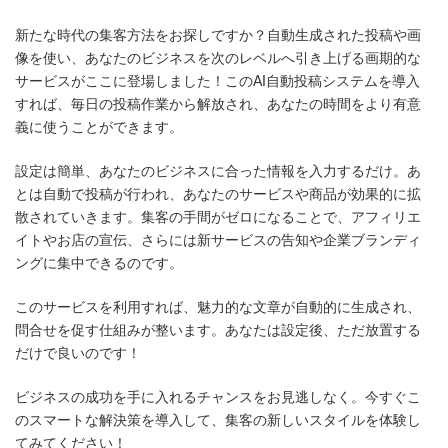
終
更
新たな時代の集客方法をお探しですか？自動生成された投稿や画
新
日
像を使い、あなたのビジネスを次のレベルへ引き上げる画期的な
時
サービスがここに登場しました！このAI自動投稿システムを導入
:
すれば、毎日の投稿作業から解放され、あなたの時間をより有意
義に使うことができます。
設定は簡単、あなたのビジネスに合った情報を入力するだけ。あ
とは自動で投稿が行われ、あなたのサービスや商品が効果的に拡
散されていきます。集客の手間がゼロになることで、アフィリエ
イトやお店の宣伝、さらには新サービスの告知や企業ブランディ
ングに集中できるのです。
このサービスを利用すれば、魅力的な文章が自動的に生成され、
問合せを促す仕組みが整います。あなたは設定後、ただ放置する
だけで良いのです！
ビジネスの成功を手に入れるチャンスをお見逃しなく。今すぐこ
のスマートな解決策を導入して、集客の新しいスタイルを体験し
てみてください！