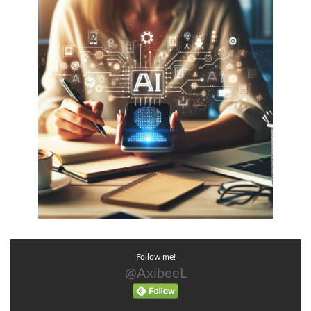
Follow me!
@AxibeeL