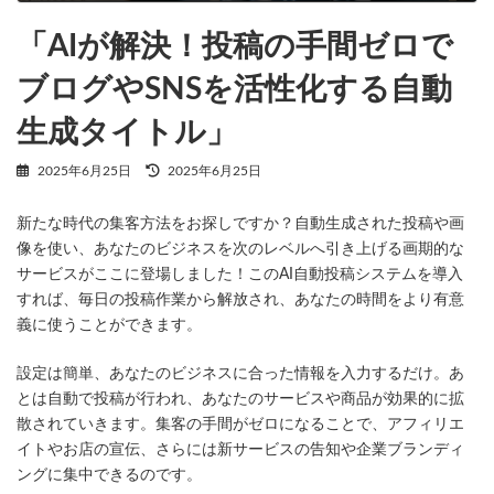
2025年6月26日
「AIが解決！投稿の手間ゼロで
ブログやSNSを活性化する自動
生成タイトル」
最
2025年6月25日
2025年6月25日
終
更
新たな時代の集客方法をお探しですか？自動生成された投稿や画
新
日
像を使い、あなたのビジネスを次のレベルへ引き上げる画期的な
時
サービスがここに登場しました！このAI自動投稿システムを導入
:
すれば、毎日の投稿作業から解放され、あなたの時間をより有意
義に使うことができます。
設定は簡単、あなたのビジネスに合った情報を入力するだけ。あ
とは自動で投稿が行われ、あなたのサービスや商品が効果的に拡
散されていきます。集客の手間がゼロになることで、アフィリエ
イトやお店の宣伝、さらには新サービスの告知や企業ブランディ
ングに集中できるのです。