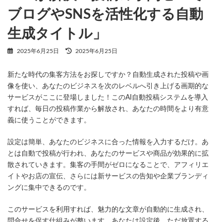
ブログやSNSを活性化する自動
生成タイトル」
最
2025年6月25日
2025年6月25日
終
更
新たな時代の集客方法をお探しですか？自動生成された投稿や画
新
日
像を使い、あなたのビジネスを次のレベルへ引き上げる画期的な
時
サービスがここに登場しました！このAI自動投稿システムを導入
:
すれば、毎日の投稿作業から解放され、あなたの時間をより有意
義に使うことができます。
設定は簡単、あなたのビジネスに合った情報を入力するだけ。あ
とは自動で投稿が行われ、あなたのサービスや商品が効果的に拡
散されていきます。集客の手間がゼロになることで、アフィリエ
イトやお店の宣伝、さらには新サービスの告知や企業ブランディ
ングに集中できるのです。
このサービスを利用すれば、魅力的な文章が自動的に生成され、
問合せを促す仕組みが整います。あなたは設定後、ただ放置する