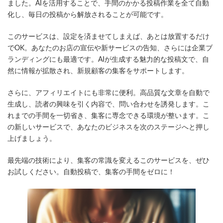
日
ました。AIを活用することで、手間のかかる投稿作業を全て自動
時
化し、毎日の投稿から解放されることが可能です。
:
このサービスは、設定を済ませてしまえば、あとは放置するだけ
でOK。あなたのお店の宣伝や新サービスの告知、さらには企業ブ
ランディングにも最適です。AIが生成する魅力的な投稿文で、自
然に情報が拡散され、新規顧客の集客をサポートします。
さらに、アフィリエイトにも非常に便利。高品質な文章を自動で
生成し、読者の興味を引く内容で、問い合わせを誘発します。こ
れまでの手間を一切省き、集客に専念できる環境が整います。こ
の新しいサービスで、あなたのビジネスを次のステージへと押し
上げましょう。
最先端の技術により、集客の常識を変えるこのサービスを、ぜひ
お試しください。自動投稿で、集客の手間をゼロに！