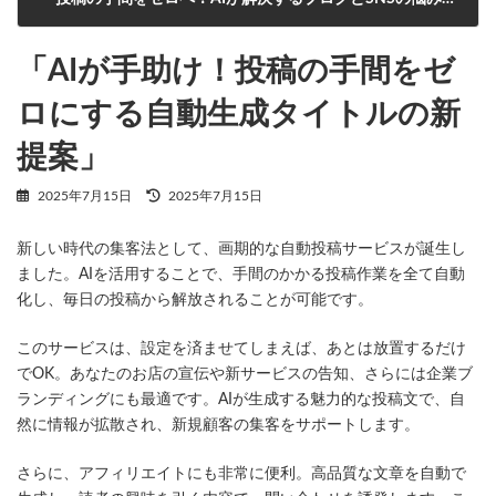
2025年7月16日
「AIが手助け！投稿の手間をゼ
ロにする自動生成タイトルの新
提案」
最
2025年7月15日
2025年7月15日
終
更
新しい時代の集客法として、画期的な自動投稿サービスが誕生し
新
日
ました。AIを活用することで、手間のかかる投稿作業を全て自動
時
化し、毎日の投稿から解放されることが可能です。
:
このサービスは、設定を済ませてしまえば、あとは放置するだけ
でOK。あなたのお店の宣伝や新サービスの告知、さらには企業ブ
ランディングにも最適です。AIが生成する魅力的な投稿文で、自
然に情報が拡散され、新規顧客の集客をサポートします。
さらに、アフィリエイトにも非常に便利。高品質な文章を自動で