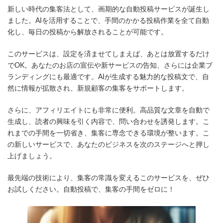
更
新しい時代の集客法として、画期的な自動投稿サービスが誕生し
新
日
ました。AIを活用することで、手間のかかる投稿作業を全て自動
時
化し、毎日の投稿から解放されることが可能です。
:
このサービスは、設定を済ませてしまえば、あとは放置するだけ
でOK。あなたのお店の宣伝や新サービスの告知、さらには企業ブ
ランディングにも最適です。AIが生成する魅力的な投稿文で、自
然に情報が拡散され、新規顧客の集客をサポートします。
さらに、アフィリエイトにも非常に便利。高品質な文章を自動で
生成し、読者の興味を引く内容で、問い合わせを誘発します。こ
れまでの手間を一切省き、集客に専念できる環境が整います。こ
の新しいサービスで、あなたのビジネスを次のステージへと押し
上げましょう。
最先端の技術により、集客の常識を変えるこのサービスを、ぜひ
お試しください。自動投稿で、集客の手間をゼロに！