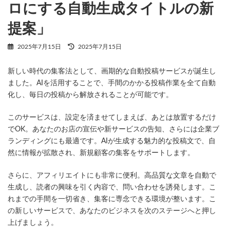
ロにする自動生成タイトルの新
提案」
最
2025年7月15日
2025年7月15日
終
更
新しい時代の集客法として、画期的な自動投稿サービスが誕生し
新
日
ました。AIを活用することで、手間のかかる投稿作業を全て自動
時
化し、毎日の投稿から解放されることが可能です。
:
このサービスは、設定を済ませてしまえば、あとは放置するだけ
でOK。あなたのお店の宣伝や新サービスの告知、さらには企業ブ
ランディングにも最適です。AIが生成する魅力的な投稿文で、自
然に情報が拡散され、新規顧客の集客をサポートします。
さらに、アフィリエイトにも非常に便利。高品質な文章を自動で
生成し、読者の興味を引く内容で、問い合わせを誘発します。こ
れまでの手間を一切省き、集客に専念できる環境が整います。こ
の新しいサービスで、あなたのビジネスを次のステージへと押し
上げましょう。