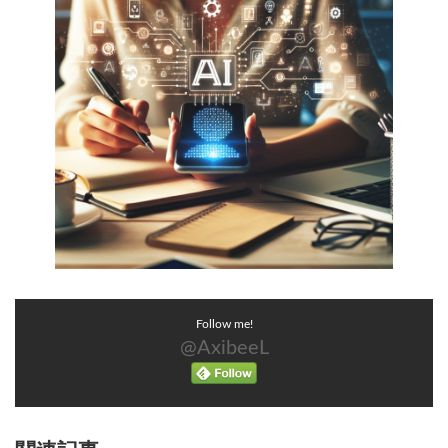
Follow me!
@AxibeeL