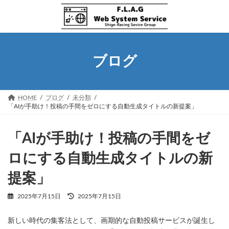
コ
ナ
ン
ビ
テ
ゲ
ン
ー
ツ
シ
へ
ョ
ブログ
ス
ン
キ
に
ッ
移
プ
動
HOME
ブログ
未分類
「AIが手助け！投稿の手間をゼロにする自動生成タイトルの新提案」
「AIが手助け！投稿の手間をゼ
ロにする自動生成タイトルの新
提案」
最
2025年7月15日
2025年7月15日
終
更
新しい時代の集客法として、画期的な自動投稿サービスが誕生し
新