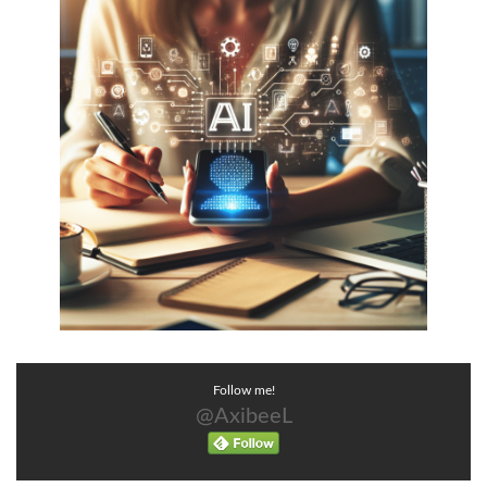
Follow me!
@AxibeeL