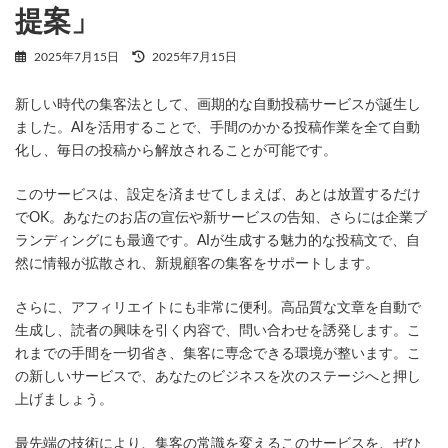
提案」
最
2025年7月15日
2025年7月15日
終
更
新しい時代の集客法として、画期的な自動投稿サービスが誕生し
新
日
ました。AIを活用することで、手間のかかる投稿作業を全て自動
時
化し、毎日の投稿から解放されることが可能です。
:
このサービスは、設定を済ませてしまえば、あとは放置するだけ
でOK。あなたのお店の宣伝や新サービスの告知、さらには企業ブ
ランディングにも最適です。AIが生成する魅力的な投稿文で、自
然に情報が拡散され、新規顧客の集客をサポートします。
さらに、アフィリエイトにも非常に便利。高品質な文章を自動で
生成し、読者の興味を引く内容で、問い合わせを誘発します。こ
れまでの手間を一切省き、集客に専念できる環境が整います。こ
の新しいサービスで、あなたのビジネスを次のステージへと押し
上げましょう。
最先端の技術により、集客の常識を変えるこのサービスを、ぜひ