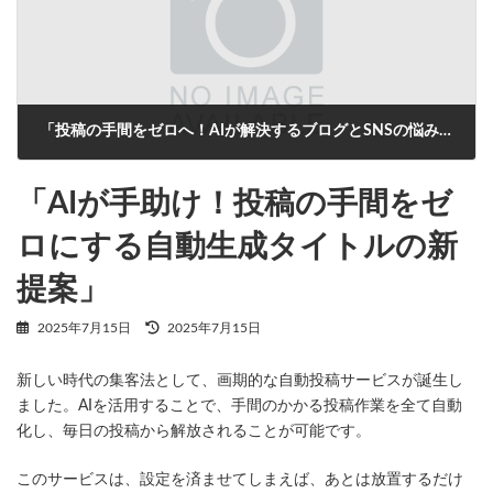
「投稿の手間をゼロへ！AIが解決するブログとSNSの悩み」
2025年7月16日
「AIが手助け！投稿の手間をゼ
ロにする自動生成タイトルの新
提案」
最
2025年7月15日
2025年7月15日
終
更
新しい時代の集客法として、画期的な自動投稿サービスが誕生し
新
日
ました。AIを活用することで、手間のかかる投稿作業を全て自動
時
化し、毎日の投稿から解放されることが可能です。
:
このサービスは、設定を済ませてしまえば、あとは放置するだけ