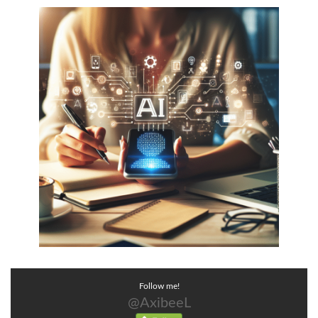
Follow me!
@AxibeeL