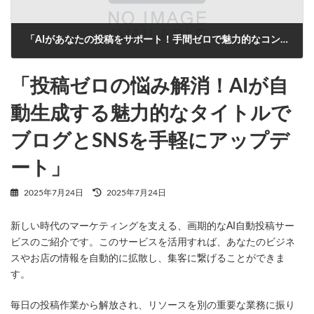
「AIがあなたの投稿をサポート！手間ゼロで魅力的なコンテンツを自動生成」
2025年7月24日
「投稿ゼロの悩み解消！AIが自
動生成する魅力的なタイトルで
ブログとSNSを手軽にアップデ
ート」
最
2025年7月24日
2025年7月24日
終
更
新しい時代のマーケティングを支える、画期的なAI自動投稿サー
新
日
ビスのご紹介です。このサービスを活用すれば、あなたのビジネ
時
スやお店の情報を自動的に拡散し、集客に繋げることができま
:
す。
毎日の投稿作業から解放され、リソースを別の重要な業務に振り