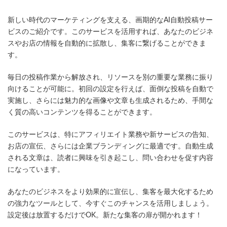
終
更
新しい時代のマーケティングを支える、画期的なAI自動投稿サー
新
日
ビスのご紹介です。このサービスを活用すれば、あなたのビジネ
時
スやお店の情報を自動的に拡散し、集客に繋げることができま
:
す。
毎日の投稿作業から解放され、リソースを別の重要な業務に振り
向けることが可能に。初回の設定を行えば、面倒な投稿を自動で
実施し、さらには魅力的な画像や文章も生成されるため、手間な
く質の高いコンテンツを得ることができます。
このサービスは、特にアフィリエイト業務や新サービスの告知、
お店の宣伝、さらには企業ブランディングに最適です。自動生成
される文章は、読者に興味を引き起こし、問い合わせを促す内容
になっています。
あなたのビジネスをより効果的に宣伝し、集客を最大化するため
の強力なツールとして、今すぐこのチャンスを活用しましょう。
設定後は放置するだけでOK。新たな集客の扉が開かれます！