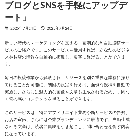
ブログとSNSを手軽にアップデ
ート」
最
2025年7月24日
2025年7月24日
終
更
新しい時代のマーケティングを支える、画期的なAI自動投稿サー
新
日
ビスのご紹介です。このサービスを活用すれば、あなたのビジネ
時
スやお店の情報を自動的に拡散し、集客に繋げることができま
:
す。
毎日の投稿作業から解放され、リソースを別の重要な業務に振り
向けることが可能に。初回の設定を行えば、面倒な投稿を自動で
実施し、さらには魅力的な画像や文章も生成されるため、手間な
く質の高いコンテンツを得ることができます。
このサービスは、特にアフィリエイト業務や新サービスの告知、
お店の宣伝、さらには企業ブランディングに最適です。自動生成
される文章は、読者に興味を引き起こし、問い合わせを促す内容
になっています。