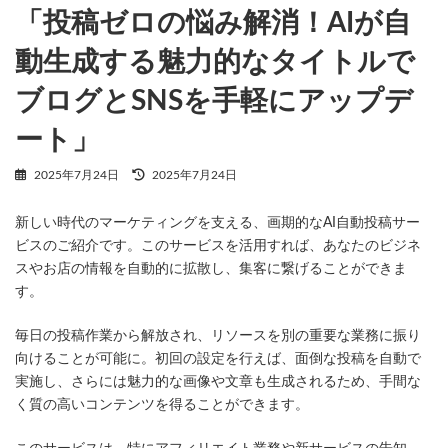
「投稿ゼロの悩み解消！AIが自
動生成する魅力的なタイトルで
ブログとSNSを手軽にアップデ
ート」
最
2025年7月24日
2025年7月24日
終
更
新しい時代のマーケティングを支える、画期的なAI自動投稿サー
新
日
ビスのご紹介です。このサービスを活用すれば、あなたのビジネ
時
スやお店の情報を自動的に拡散し、集客に繋げることができま
:
す。
毎日の投稿作業から解放され、リソースを別の重要な業務に振り
向けることが可能に。初回の設定を行えば、面倒な投稿を自動で
実施し、さらには魅力的な画像や文章も生成されるため、手間な
く質の高いコンテンツを得ることができます。