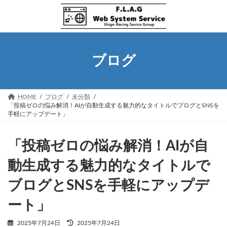
コ
ナ
ン
ビ
テ
ゲ
ン
ー
ツ
シ
へ
ョ
ブログ
ス
ン
キ
に
ッ
移
プ
動
HOME
ブログ
未分類
「投稿ゼロの悩み解消！AIが自動生成する魅力的なタイトルでブログとSNSを
手軽にアップデート」
「投稿ゼロの悩み解消！AIが自
動生成する魅力的なタイトルで
ブログとSNSを手軽にアップデ
ート」
最
2025年7月24日
2025年7月24日