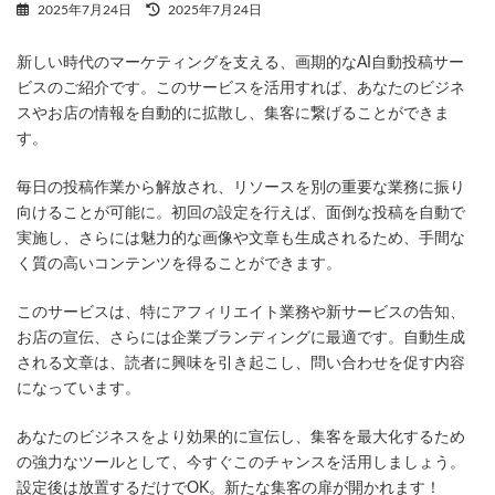
最
2025年7月24日
2025年7月24日
終
更
新しい時代のマーケティングを支える、画期的なAI自動投稿サー
新
日
ビスのご紹介です。このサービスを活用すれば、あなたのビジネ
時
スやお店の情報を自動的に拡散し、集客に繋げることができま
:
す。
毎日の投稿作業から解放され、リソースを別の重要な業務に振り
向けることが可能に。初回の設定を行えば、面倒な投稿を自動で
実施し、さらには魅力的な画像や文章も生成されるため、手間な
く質の高いコンテンツを得ることができます。
このサービスは、特にアフィリエイト業務や新サービスの告知、
お店の宣伝、さらには企業ブランディングに最適です。自動生成
される文章は、読者に興味を引き起こし、問い合わせを促す内容
になっています。
あなたのビジネスをより効果的に宣伝し、集客を最大化するため
の強力なツールとして、今すぐこのチャンスを活用しましょう。
設定後は放置するだけでOK。新たな集客の扉が開かれます！