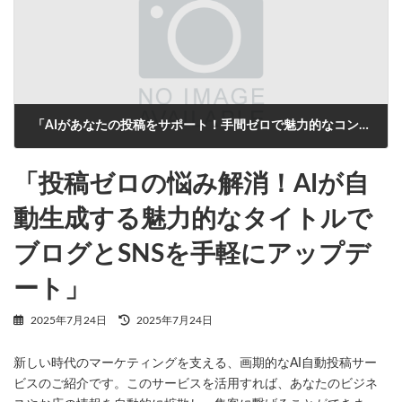
「AIがあなたの投稿をサポート！手間ゼロで魅力的なコンテンツを自動生成」
2025年7月24日
「投稿ゼロの悩み解消！AIが自
動生成する魅力的なタイトルで
ブログとSNSを手軽にアップデ
ート」
最
2025年7月24日
2025年7月24日
終
更
新しい時代のマーケティングを支える、画期的なAI自動投稿サー
新
日
ビスのご紹介です。このサービスを活用すれば、あなたのビジネ
時