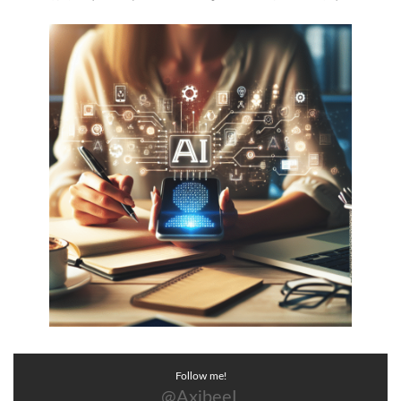
Follow me!
@AxibeeL