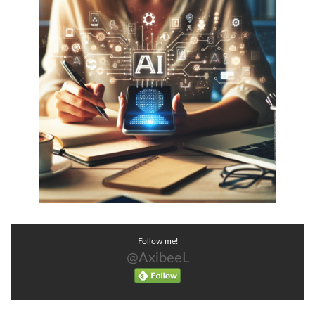
Follow me!
@AxibeeL