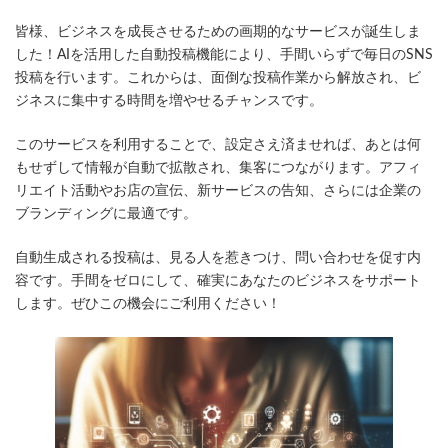
更
皆様、ビジネスを成長させるための画期的なサービスが誕生しま
新
日
した！AIを活用した自動投稿機能により、手間いらずで毎日のSNS
時
投稿を行います。これからは、面倒な投稿作業から解放され、ビ
:
ジネスに集中する時間を増やせるチャンスです。
このサービスを利用することで、設定さえ済ませれば、あとは何
もせずして情報が自動で拡散され、集客につながります。アフィ
リエイト活動やお店の宣伝、新サービスの告知、さらには企業の
ブランディングに最適です。
自動生成される投稿は、見る人を惹きつけ、問い合わせを促す内
容です。手間をゼロにして、確実にあなたのビジネスをサポート
します。ぜひこの機会にご利用ください！