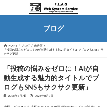
コ
ナ
ン
ビ
テ
ゲ
ン
ー
ツ
シ
へ
ョ
ブログ
ス
ン
キ
に
ッ
移
プ
動
HOME
ブログ
未分類
「投稿の悩みをゼロに！AIが自動生成する魅力的タイトルでブログもSNSもサ
クサク更新」
「投稿の悩みをゼロに！AIが自
動生成する魅力的タイトルでブ
ログもSNSもサクサク更新」
最
2025年8月7日
2025年8月7日
終
更