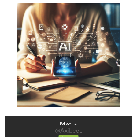
Follow me!
@AxibeeL