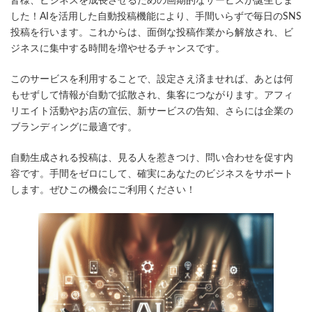
皆様、ビジネスを成長させるための画期的なサービスが誕生しま
新
日
した！AIを活用した自動投稿機能により、手間いらずで毎日のSNS
時
投稿を行います。これからは、面倒な投稿作業から解放され、ビ
:
ジネスに集中する時間を増やせるチャンスです。
このサービスを利用することで、設定さえ済ませれば、あとは何
もせずして情報が自動で拡散され、集客につながります。アフィ
リエイト活動やお店の宣伝、新サービスの告知、さらには企業の
ブランディングに最適です。
自動生成される投稿は、見る人を惹きつけ、問い合わせを促す内
容です。手間をゼロにして、確実にあなたのビジネスをサポート
します。ぜひこの機会にご利用ください！