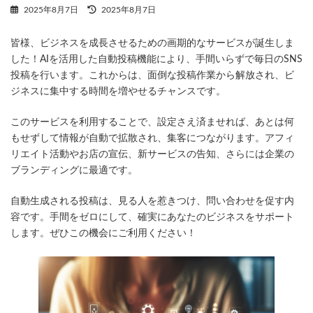
最
2025年8月7日
2025年8月7日
終
更
皆様、ビジネスを成長させるための画期的なサービスが誕生しま
新
日
した！AIを活用した自動投稿機能により、手間いらずで毎日のSNS
時
投稿を行います。これからは、面倒な投稿作業から解放され、ビ
:
ジネスに集中する時間を増やせるチャンスです。
このサービスを利用することで、設定さえ済ませれば、あとは何
もせずして情報が自動で拡散され、集客につながります。アフィ
リエイト活動やお店の宣伝、新サービスの告知、さらには企業の
ブランディングに最適です。
自動生成される投稿は、見る人を惹きつけ、問い合わせを促す内
容です。手間をゼロにして、確実にあなたのビジネスをサポート
します。ぜひこの機会にご利用ください！