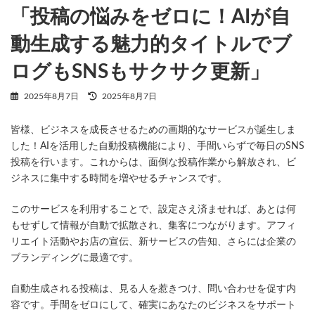
「投稿の悩みをゼロに！AIが自
動生成する魅力的タイトルでブ
ログもSNSもサクサク更新」
最
2025年8月7日
2025年8月7日
終
更
皆様、ビジネスを成長させるための画期的なサービスが誕生しま
新
日
した！AIを活用した自動投稿機能により、手間いらずで毎日のSNS
時
投稿を行います。これからは、面倒な投稿作業から解放され、ビ
:
ジネスに集中する時間を増やせるチャンスです。
このサービスを利用することで、設定さえ済ませれば、あとは何
もせずして情報が自動で拡散され、集客につながります。アフィ
リエイト活動やお店の宣伝、新サービスの告知、さらには企業の
ブランディングに最適です。
自動生成される投稿は、見る人を惹きつけ、問い合わせを促す内
容です。手間をゼロにして、確実にあなたのビジネスをサポート