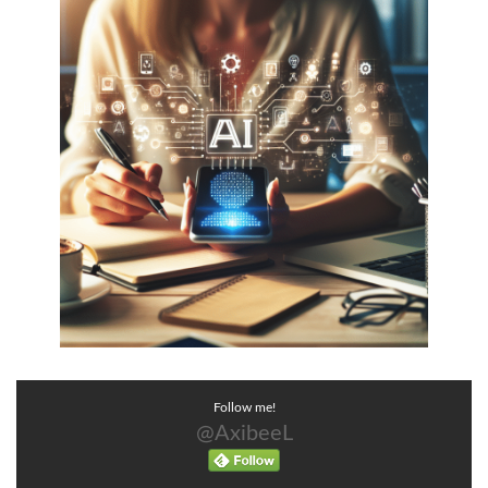
Follow me!
@AxibeeL