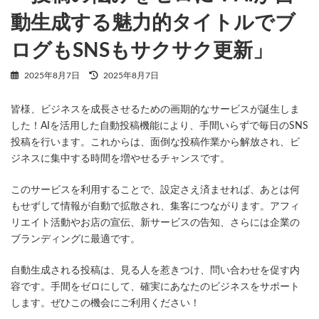
動生成する魅力的タイトルでブ
ログもSNSもサクサク更新」
最
2025年8月7日
2025年8月7日
終
更
皆様、ビジネスを成長させるための画期的なサービスが誕生しま
新
日
した！AIを活用した自動投稿機能により、手間いらずで毎日のSNS
時
投稿を行います。これからは、面倒な投稿作業から解放され、ビ
:
ジネスに集中する時間を増やせるチャンスです。
このサービスを利用することで、設定さえ済ませれば、あとは何
もせずして情報が自動で拡散され、集客につながります。アフィ
リエイト活動やお店の宣伝、新サービスの告知、さらには企業の
ブランディングに最適です。
自動生成される投稿は、見る人を惹きつけ、問い合わせを促す内
容です。手間をゼロにして、確実にあなたのビジネスをサポート
します。ぜひこの機会にご利用ください！