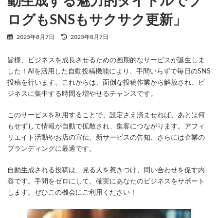
動生成する魅力的タイトルでブ
ログもSNSもサクサク更新」
最
2025年8月7日
2025年8月7日
終
更
皆様、ビジネスを成長させるための画期的なサービスが誕生しま
新
日
した！AIを活用した自動投稿機能により、手間いらずで毎日のSNS
時
投稿を行います。これからは、面倒な投稿作業から解放され、ビ
:
ジネスに集中する時間を増やせるチャンスです。
このサービスを利用することで、設定さえ済ませれば、あとは何
もせずして情報が自動で拡散され、集客につながります。アフィ
リエイト活動やお店の宣伝、新サービスの告知、さらには企業の
ブランディングに最適です。
自動生成される投稿は、見る人を惹きつけ、問い合わせを促す内
容です。手間をゼロにして、確実にあなたのビジネスをサポート
します。ぜひこの機会にご利用ください！