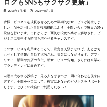
ログもSNSもサクサク更新」
最
2025年8月7日
2025年8月7日
終
更
皆様、ビジネスを成長させるための画期的なサービスが誕生しま
新
日
した！AIを活用した自動投稿機能により、手間いらずで毎日のSNS
時
投稿を行います。これからは、面倒な投稿作業から解放され、ビ
:
ジネスに集中する時間を増やせるチャンスです。
このサービスを利用することで、設定さえ済ませれば、あとは何
もせずして情報が自動で拡散され、集客につながります。アフィ
リエイト活動やお店の宣伝、新サービスの告知、さらには企業の
ブランディングに最適です。
自動生成される投稿は、見る人を惹きつけ、問い合わせを促す内
容です。手間をゼロにして、確実にあなたのビジネスをサポート
します。ぜひこの機会にご利用ください！