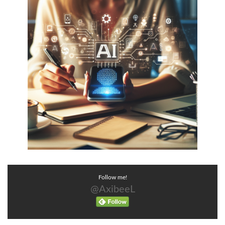
Follow me!
@AxibeeL