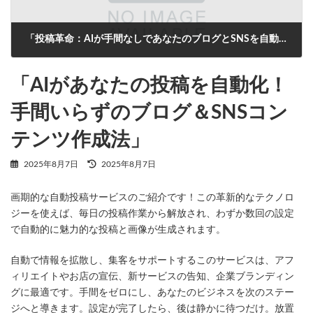
「投稿革命：AIが手間なしであなたのブログとSNSを自動更新！」
2025年8月7日
「AIがあなたの投稿を自動化！
手間いらずのブログ＆SNSコン
テンツ作成法」
最
2025年8月7日
2025年8月7日
終
更
画期的な自動投稿サービスのご紹介です！この革新的なテクノロ
新
日
ジーを使えば、毎日の投稿作業から解放され、わずか数回の設定
時
で自動的に魅力的な投稿と画像が生成されます。
:
自動で情報を拡散し、集客をサポートするこのサービスは、アフ
ィリエイトやお店の宣伝、新サービスの告知、企業ブランディン
グに最適です。手間をゼロにし、あなたのビジネスを次のステー
ジへと導きます。設定が完了したら、後は静かに待つだけ。放置