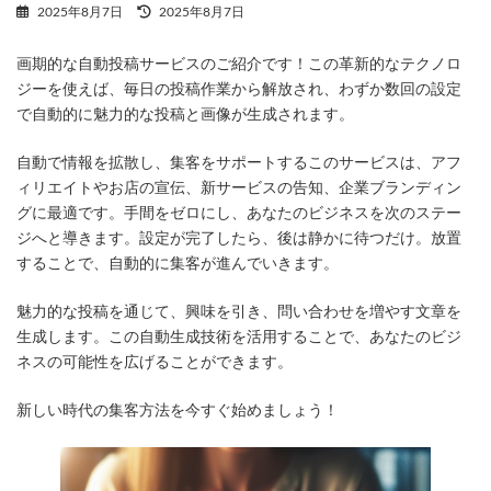
最
2025年8月7日
2025年8月7日
終
更
画期的な自動投稿サービスのご紹介です！この革新的なテクノロ
新
日
ジーを使えば、毎日の投稿作業から解放され、わずか数回の設定
時
で自動的に魅力的な投稿と画像が生成されます。
:
自動で情報を拡散し、集客をサポートするこのサービスは、アフ
ィリエイトやお店の宣伝、新サービスの告知、企業ブランディン
グに最適です。手間をゼロにし、あなたのビジネスを次のステー
ジへと導きます。設定が完了したら、後は静かに待つだけ。放置
することで、自動的に集客が進んでいきます。
魅力的な投稿を通じて、興味を引き、問い合わせを増やす文章を
生成します。この自動生成技術を活用することで、あなたのビジ
ネスの可能性を広げることができます。
新しい時代の集客方法を今すぐ始めましょう！