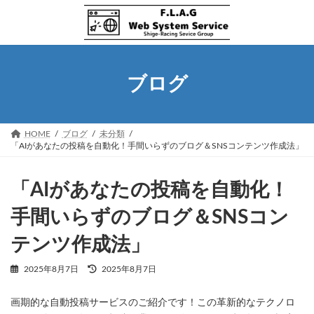
コ
ナ
ン
ビ
テ
ゲ
ン
ー
ツ
シ
へ
ョ
ブログ
ス
ン
キ
に
ッ
移
プ
動
HOME
ブログ
未分類
「AIがあなたの投稿を自動化！手間いらずのブログ＆SNSコンテンツ作成法」
「AIがあなたの投稿を自動化！
手間いらずのブログ＆SNSコン
テンツ作成法」
最
2025年8月7日
2025年8月7日
終
更
画期的な自動投稿サービスのご紹介です！この革新的なテクノロ
新