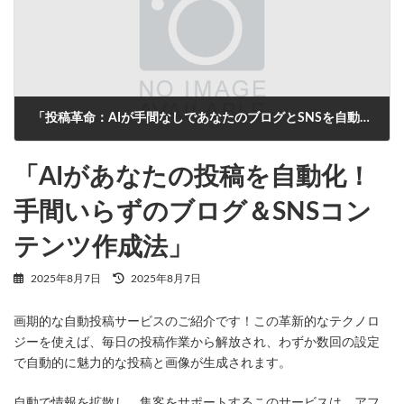
「投稿革命：AIが手間なしであなたのブログとSNSを自動更新！」
2025年8月7日
「AIがあなたの投稿を自動化！
手間いらずのブログ＆SNSコン
テンツ作成法」
最
2025年8月7日
2025年8月7日
終
更
画期的な自動投稿サービスのご紹介です！この革新的なテクノロ
新
日
ジーを使えば、毎日の投稿作業から解放され、わずか数回の設定
時
で自動的に魅力的な投稿と画像が生成されます。
:
自動で情報を拡散し、集客をサポートするこのサービスは、アフ