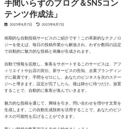
手間いらずのブログ＆SNSコン
テンツ作成法」
最
2025年8月7日
2025年8月7日
終
更
画期的な自動投稿サービスのご紹介です！この革新的なテクノロ
新
日
ジーを使えば、毎日の投稿作業から解放され、わずか数回の設定
時
で自動的に魅力的な投稿と画像が生成されます。
:
自動で情報を拡散し、集客をサポートするこのサービスは、アフ
ィリエイトやお店の宣伝、新サービスの告知、企業ブランディン
グに最適です。手間をゼロにし、あなたのビジネスを次のステー
ジへと導きます。設定が完了したら、後は静かに待つだけ。放置
することで、自動的に集客が進んでいきます。
魅力的な投稿を通じて、興味を引き、問い合わせを増やす文章を
生成します。この自動生成技術を活用することで、あなたのビジ
ネスの可能性を広げることができます。