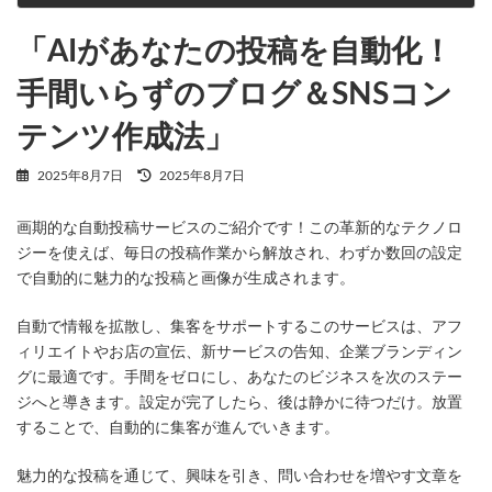
2025年8月7日
「AIがあなたの投稿を自動化！
手間いらずのブログ＆SNSコン
テンツ作成法」
最
2025年8月7日
2025年8月7日
終
更
画期的な自動投稿サービスのご紹介です！この革新的なテクノロ
新
日
ジーを使えば、毎日の投稿作業から解放され、わずか数回の設定
時
で自動的に魅力的な投稿と画像が生成されます。
:
自動で情報を拡散し、集客をサポートするこのサービスは、アフ
ィリエイトやお店の宣伝、新サービスの告知、企業ブランディン
グに最適です。手間をゼロにし、あなたのビジネスを次のステー
ジへと導きます。設定が完了したら、後は静かに待つだけ。放置
することで、自動的に集客が進んでいきます。
魅力的な投稿を通じて、興味を引き、問い合わせを増やす文章を