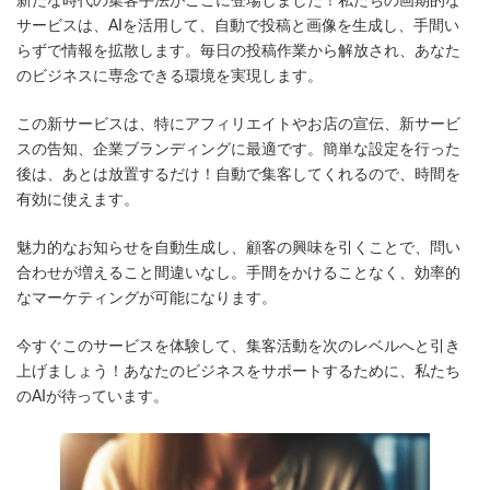
新たな時代の集客手法がここに登場しました！私たちの画期的な
新
日
サービスは、AIを活用して、自動で投稿と画像を生成し、手間い
時
らずで情報を拡散します。毎日の投稿作業から解放され、あなた
:
のビジネスに専念できる環境を実現します。
この新サービスは、特にアフィリエイトやお店の宣伝、新サービ
スの告知、企業ブランディングに最適です。簡単な設定を行った
後は、あとは放置するだけ！自動で集客してくれるので、時間を
有効に使えます。
魅力的なお知らせを自動生成し、顧客の興味を引くことで、問い
合わせが増えること間違いなし。手間をかけることなく、効率的
なマーケティングが可能になります。
今すぐこのサービスを体験して、集客活動を次のレベルへと引き
上げましょう！あなたのビジネスをサポートするために、私たち
のAIが待っています。