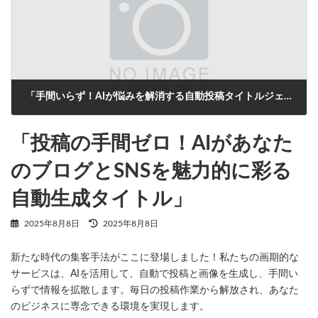
「手間いらず！AIが悩みを解消する自動投稿タイトルジェネレーター」
2025年8月8日
「投稿の手間ゼロ！AIがあなた
のブログとSNSを魅力的に彩る
自動生成タイトル」
最
2025年8月8日
2025年8月8日
終
更
新たな時代の集客手法がここに登場しました！私たちの画期的な
新
日
サービスは、AIを活用して、自動で投稿と画像を生成し、手間い
時
らずで情報を拡散します。毎日の投稿作業から解放され、あなた
:
のビジネスに専念できる環境を実現します。