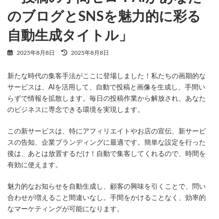
のブログとSNSを魅力的に彩る
自動生成タイトル」
最
2025年8月8日
2025年8月8日
終
更
新たな時代の集客手法がここに登場しました！私たちの画期的な
新
日
サービスは、AIを活用して、自動で投稿と画像を生成し、手間い
時
らずで情報を拡散します。毎日の投稿作業から解放され、あなた
:
のビジネスに専念できる環境を実現します。
この新サービスは、特にアフィリエイトやお店の宣伝、新サービ
スの告知、企業ブランディングに最適です。簡単な設定を行った
後は、あとは放置するだけ！自動で集客してくれるので、時間を
有効に使えます。
魅力的なお知らせを自動生成し、顧客の興味を引くことで、問い
合わせが増えること間違いなし。手間をかけることなく、効率的
なマーケティングが可能になります。