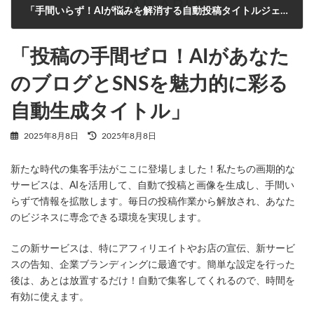
「手間いらず！AIが悩みを解消する自動投稿タイトルジェネレーター」
2025年8月8日
「投稿の手間ゼロ！AIがあなた
のブログとSNSを魅力的に彩る
自動生成タイトル」
最
2025年8月8日
2025年8月8日
終
更
新たな時代の集客手法がここに登場しました！私たちの画期的な
新
日
サービスは、AIを活用して、自動で投稿と画像を生成し、手間い
時
らずで情報を拡散します。毎日の投稿作業から解放され、あなた
:
のビジネスに専念できる環境を実現します。
この新サービスは、特にアフィリエイトやお店の宣伝、新サービ
スの告知、企業ブランディングに最適です。簡単な設定を行った
後は、あとは放置するだけ！自動で集客してくれるので、時間を
有効に使えます。