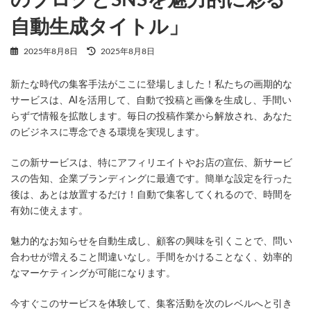
自動生成タイトル」
最
2025年8月8日
2025年8月8日
終
更
新たな時代の集客手法がここに登場しました！私たちの画期的な
新
日
サービスは、AIを活用して、自動で投稿と画像を生成し、手間い
時
らずで情報を拡散します。毎日の投稿作業から解放され、あなた
:
のビジネスに専念できる環境を実現します。
この新サービスは、特にアフィリエイトやお店の宣伝、新サービ
スの告知、企業ブランディングに最適です。簡単な設定を行った
後は、あとは放置するだけ！自動で集客してくれるので、時間を
有効に使えます。
魅力的なお知らせを自動生成し、顧客の興味を引くことで、問い
合わせが増えること間違いなし。手間をかけることなく、効率的
なマーケティングが可能になります。
今すぐこのサービスを体験して、集客活動を次のレベルへと引き