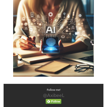
Follow me!
@AxibeeL