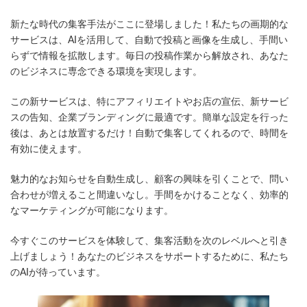
終
更
新たな時代の集客手法がここに登場しました！私たちの画期的な
新
日
サービスは、AIを活用して、自動で投稿と画像を生成し、手間い
時
らずで情報を拡散します。毎日の投稿作業から解放され、あなた
:
のビジネスに専念できる環境を実現します。
この新サービスは、特にアフィリエイトやお店の宣伝、新サービ
スの告知、企業ブランディングに最適です。簡単な設定を行った
後は、あとは放置するだけ！自動で集客してくれるので、時間を
有効に使えます。
魅力的なお知らせを自動生成し、顧客の興味を引くことで、問い
合わせが増えること間違いなし。手間をかけることなく、効率的
なマーケティングが可能になります。
今すぐこのサービスを体験して、集客活動を次のレベルへと引き
上げましょう！あなたのビジネスをサポートするために、私たち
のAIが待っています。