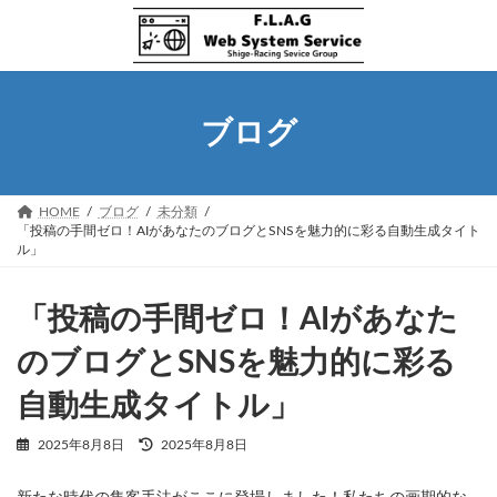
コ
ナ
ン
ビ
テ
ゲ
ン
ー
ツ
シ
へ
ョ
ブログ
ス
ン
キ
に
ッ
移
プ
動
HOME
ブログ
未分類
「投稿の手間ゼロ！AIがあなたのブログとSNSを魅力的に彩る自動生成タイト
ル」
「投稿の手間ゼロ！AIがあなた
のブログとSNSを魅力的に彩る
自動生成タイトル」
最
2025年8月8日
2025年8月8日
終
更