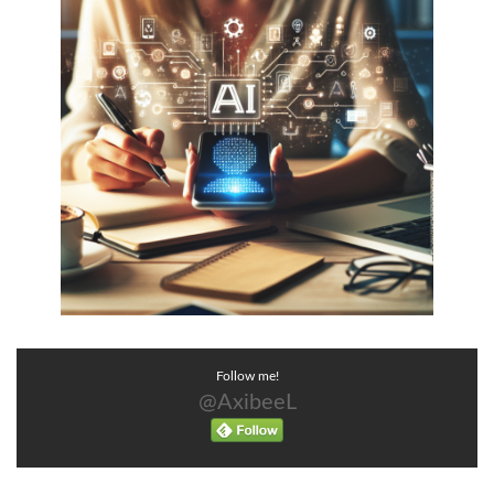
Follow me!
@AxibeeL