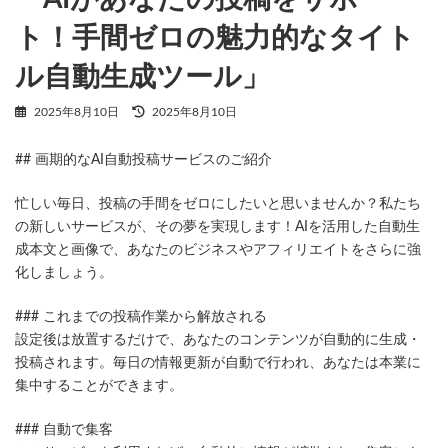
ト！手間ゼロの魅力的なタイト
ル自動生成ツール」
最
2025年8月10日
2025年8月10日
終
更
## 画期的なAI自動投稿サービスのご紹介
新
日
時
忙しい毎日、投稿の手間をゼロにしたいと思いませんか？私たち
:
の新しいサービスが、その夢を実現します！AIを活用した自動生
成本文と画像で、あなたのビジネスやアフィリエイトをさらに強
化しましょう。
### これまでの投稿作業から解放される
設定後は放置するだけで、あなたのコンテンツが自動的に生成・
投稿されます。毎日の情報更新が自動で行われ、あなたは本業に
集中することができます。
### 自動で集客