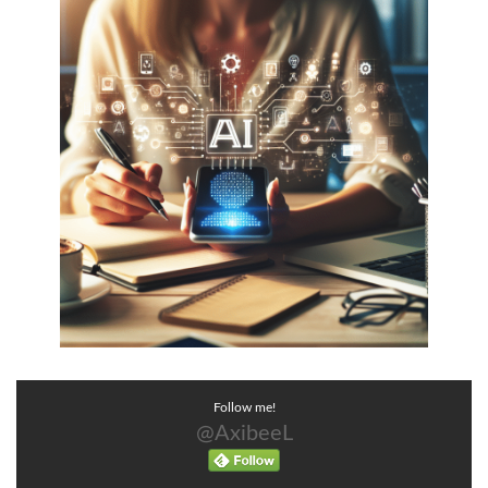
Follow me!
@AxibeeL