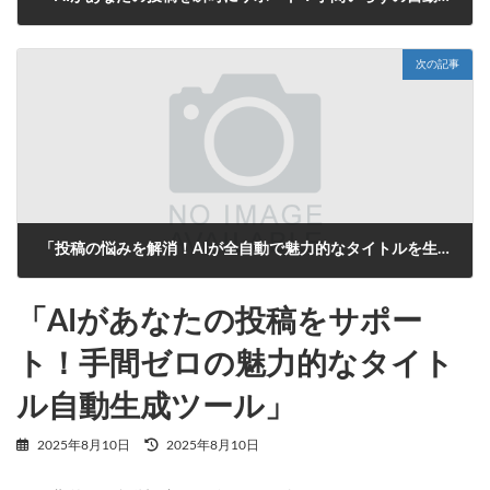
2025年8月10日
次の記事
「投稿の悩みを解消！AIが全自動で魅力的なタイトルを生成」
2025年8月11日
「AIがあなたの投稿をサポー
ト！手間ゼロの魅力的なタイト
ル自動生成ツール」
最
2025年8月10日
2025年8月10日
終
更