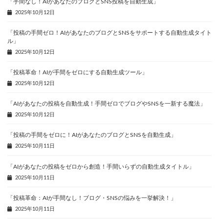
「手間なし！AIがあなたのブログとSNS投稿を自動生成」
2025年10月12日
「投稿の手間ゼロ！AIがあなたのブログとSNSをサポートする自動生成タイト
ル」
2025年10月12日
「投稿革命！AIが手間をゼロにする自動生成ツール」
2025年10月12日
「AIがあなたの投稿を自動生成！手間ゼロでブログやSNSを一新する魔法」
2025年10月12日
「投稿の手間をゼロに！AIがあなたのブログとSNSを自動生成」
2025年10月11日
「AIがあなたの投稿をゼロから創造！手間いらずの自動生成タイトル」
2025年10月11日
「投稿革命：AIが手間なし！ブログ・SNSの悩みを一挙解決！」
2025年10月11日