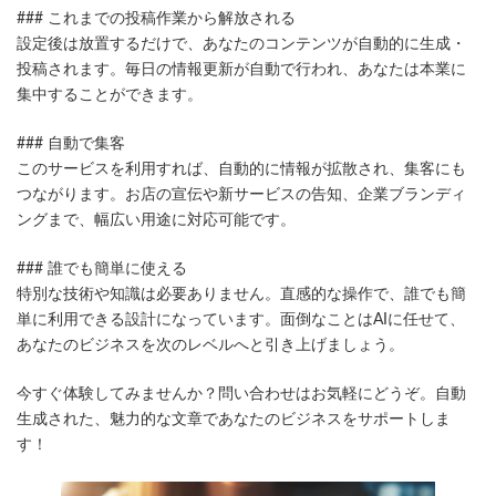
### これまでの投稿作業から解放される
設定後は放置するだけで、あなたのコンテンツが自動的に生成・
投稿されます。毎日の情報更新が自動で行われ、あなたは本業に
集中することができます。
### 自動で集客
このサービスを利用すれば、自動的に情報が拡散され、集客にも
つながります。お店の宣伝や新サービスの告知、企業ブランディ
ングまで、幅広い用途に対応可能です。
### 誰でも簡単に使える
特別な技術や知識は必要ありません。直感的な操作で、誰でも簡
単に利用できる設計になっています。面倒なことはAIに任せて、
あなたのビジネスを次のレベルへと引き上げましょう。
今すぐ体験してみませんか？問い合わせはお気軽にどうぞ。自動
生成された、魅力的な文章であなたのビジネスをサポートしま
す！