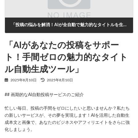
「投稿の悩みを解消！AIが全自動で魅力的なタイトルを生成」
2025年8月11日
「AIがあなたの投稿をサポー
ト！手間ゼロの魅力的なタイト
ル自動生成ツール」
最
2025年8月10日
2025年8月10日
終
更
## 画期的なAI自動投稿サービスのご紹介
新
日
時
忙しい毎日、投稿の手間をゼロにしたいと思いませんか？私たち
:
の新しいサービスが、その夢を実現します！AIを活用した自動生
成本文と画像で、あなたのビジネスやアフィリエイトをさらに強
化しましょう。