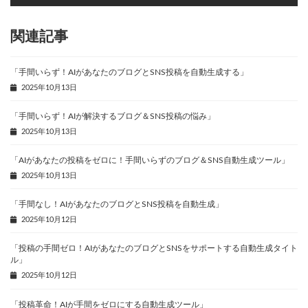
関連記事
「手間いらず！AIがあなたのブログとSNS投稿を自動生成する」
2025年10月13日
「手間いらず！AIが解決するブログ＆SNS投稿の悩み」
2025年10月13日
「AIがあなたの投稿をゼロに！手間いらずのブログ＆SNS自動生成ツール」
2025年10月13日
「手間なし！AIがあなたのブログとSNS投稿を自動生成」
2025年10月12日
「投稿の手間ゼロ！AIがあなたのブログとSNSをサポートする自動生成タイト
ル」
2025年10月12日
「投稿革命！AIが手間をゼロにする自動生成ツール」