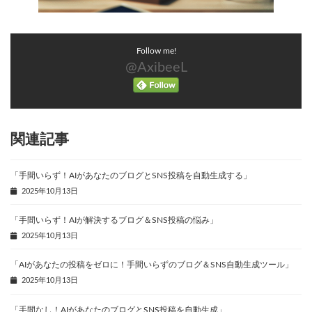
Follow me!
@AxibeeL
関連記事
「手間いらず！AIがあなたのブログとSNS投稿を自動生成する」
2025年10月13日
「手間いらず！AIが解決するブログ＆SNS投稿の悩み」
2025年10月13日
「AIがあなたの投稿をゼロに！手間いらずのブログ＆SNS自動生成ツール」
2025年10月13日
「手間なし！AIがあなたのブログとSNS投稿を自動生成」