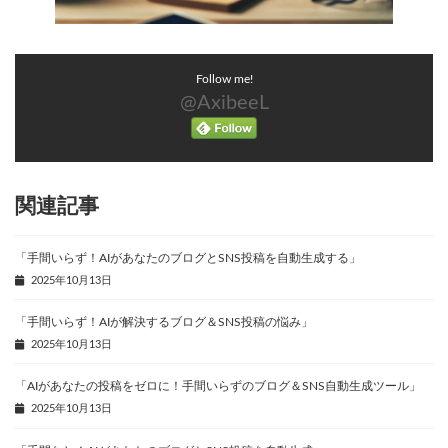
Follow me!
@AxibeeL
関連記事
「手間いらず！AIがあなたのブログとSNS投稿を自動生成する」
2025年10月13日
「手間いらず！AIが解決するブログ＆SNS投稿の悩み」
2025年10月13日
「AIがあなたの投稿をゼロに！手間いらずのブログ＆SNS自動生成ツール」
2025年10月13日