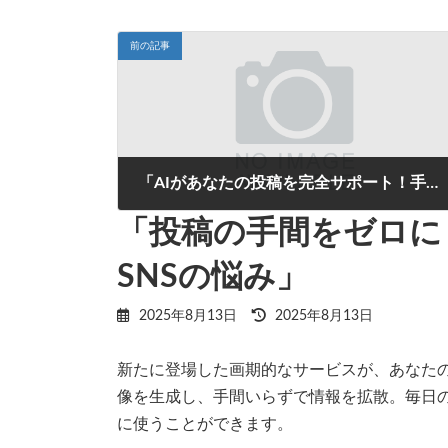
前の記事
「AIがあなたの投稿を完全サポート！手間ゼロで魅力的なタイトルを自動生成」
2025年8月12日
「投稿の手間をゼロに
SNSの悩み」
最
2025年8月13日
2025年8月13日
終
更
新たに登場した画期的なサービスが、あなたの
新
日
像を生成し、手間いらずで情報を拡散。毎日
時
:
に使うことができます。