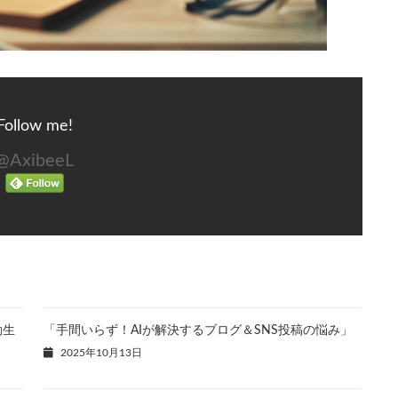
Follow me!
@AxibeeL
動生
「手間いらず！AIが解決するブログ＆SNS投稿の悩み」
2025年10月13日