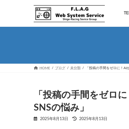
コ
ナ
ン
ビ
TE
テ
ゲ
ン
ー
ツ
シ
へ
ョ
ス
ン
キ
に
ッ
移
プ
動
HOME
ブログ
未分類
「投稿の手間をゼロに！AI
「投稿の手間をゼロに
SNSの悩み」
最
2025年8月13日
2025年8月13日
終
更