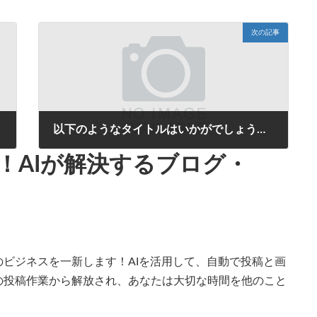
次の記事
以下のようなタイトルはいかがでしょうか： 1. 「投稿の手間をゼロへ！AIが解決するあなたのブログ・SNSの悩み」 2. 「自動生成タイトル革命！AIが選ぶ、簡単投稿の新しいカタチ」 3. 「時間を無駄にしない！AIが毎日の投稿をサポート」 4. 「ブログもSNSもお任せ！AIが生み出
2025年8月13日
！AIが解決するブログ・
ビジネスを一新します！AIを活用して、自動で投稿と画
の投稿作業から解放され、あなたは大切な時間を他のこと