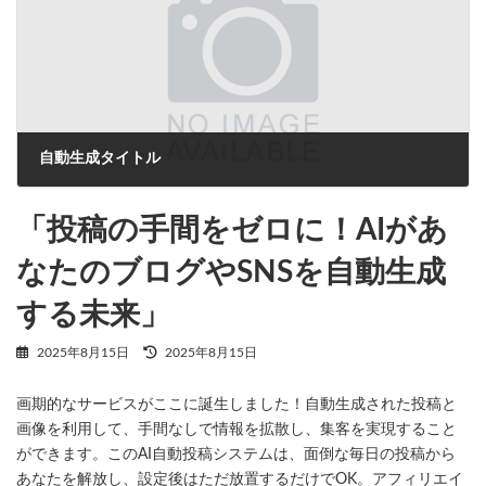
自動生成タイトル
2025年8月15日
「投稿の手間をゼロに！AIがあ
なたのブログやSNSを自動生成
する未来」
最
2025年8月15日
2025年8月15日
終
更
画期的なサービスがここに誕生しました！自動生成された投稿と
新
日
画像を利用して、手間なしで情報を拡散し、集客を実現すること
時
ができます。このAI自動投稿システムは、面倒な毎日の投稿から
:
あなたを解放し、設定後はただ放置するだけでOK。アフィリエイ