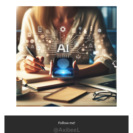
Follow me!
@AxibeeL