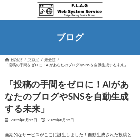
コ
ナ
ン
ビ
テ
ゲ
ン
ー
ツ
シ
へ
ョ
ブログ
ス
ン
キ
に
ッ
移
プ
動
HOME
ブログ
未分類
「投稿の手間をゼロに！AIがあなたのブログやSNSを自動生成する未来」
「投稿の手間をゼロに！AIがあ
なたのブログやSNSを自動生成
する未来」
最
2025年8月15日
2025年8月15日
終
更
画期的なサービスがここに誕生しました！自動生成された投稿と
新