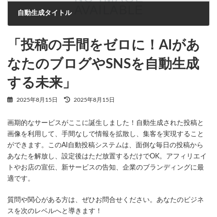
自動生成タイトル
2025年8月15日
「投稿の手間をゼロに！AIがあ
なたのブログやSNSを自動生成
する未来」
最
2025年8月15日
2025年8月15日
終
更
画期的なサービスがここに誕生しました！自動生成された投稿と
新
日
画像を利用して、手間なしで情報を拡散し、集客を実現すること
時
ができます。このAI自動投稿システムは、面倒な毎日の投稿から
:
あなたを解放し、設定後はただ放置するだけでOK。アフィリエイ
トやお店の宣伝、新サービスの告知、企業のブランディングに最
適です。
質問や関心がある方は、ぜひお問合せください。あなたのビジネ
スを次のレベルへと導きます！