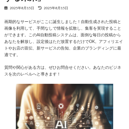
最
2025年8月15日
2025年8月15日
終
更
画期的なサービスがここに誕生しました！自動生成された投稿と
新
日
画像を利用して、手間なしで情報を拡散し、集客を実現すること
時
ができます。このAI自動投稿システムは、面倒な毎日の投稿から
:
あなたを解放し、設定後はただ放置するだけでOK。アフィリエイ
トやお店の宣伝、新サービスの告知、企業のブランディングに最
適です。
質問や関心がある方は、ぜひお問合せください。あなたのビジネ
スを次のレベルへと導きます！