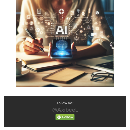
Follow me!
@AxibeeL