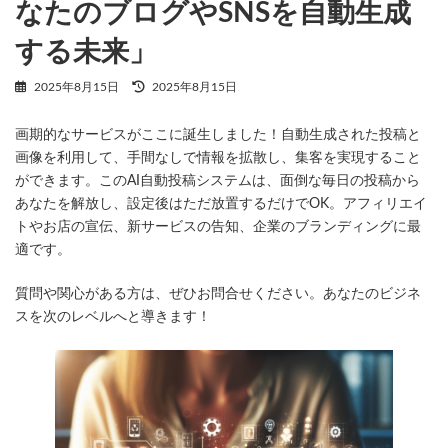
なたのブログやSNSを自動生成
する未来」
最
2025年8月15日
2025年8月15日
終
更
画期的なサービスがここに誕生しました！自動生成された投稿と
新
日
画像を利用して、手間なしで情報を拡散し、集客を実現すること
時
ができます。このAI自動投稿システムは、面倒な毎日の投稿から
:
あなたを解放し、設定後はただ放置するだけでOK。アフィリエイ
トやお店の宣伝、新サービスの告知、企業のブランディングに最
適です。
質問や関心がある方は、ぜひお問合せください。あなたのビジネ
スを次のレベルへと導きます！