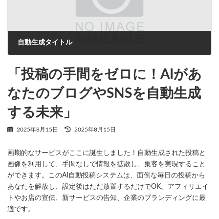
自動生成タイトル
2025年8月15日
「投稿の手間をゼロに！AIがあ
なたのブログやSNSを自動生成
する未来」
最
2025年8月15日
2025年8月15日
終
更
画期的なサービスがここに誕生しました！自動生成された投稿と
新
日
画像を利用して、手間なしで情報を拡散し、集客を実現すること
時
ができます。このAI自動投稿システムは、面倒な毎日の投稿から
:
あなたを解放し、設定後はただ放置するだけでOK。アフィリエイ
トやお店の宣伝、新サービスの告知、企業のブランディングに最
適です。