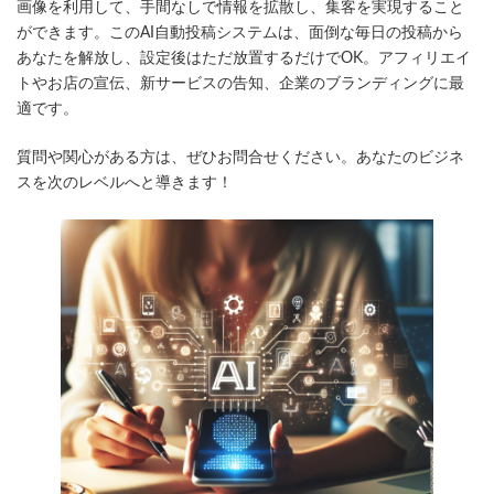
日
画像を利用して、手間なしで情報を拡散し、集客を実現すること
時
ができます。このAI自動投稿システムは、面倒な毎日の投稿から
:
あなたを解放し、設定後はただ放置するだけでOK。アフィリエイ
トやお店の宣伝、新サービスの告知、企業のブランディングに最
適です。
質問や関心がある方は、ぜひお問合せください。あなたのビジネ
スを次のレベルへと導きます！