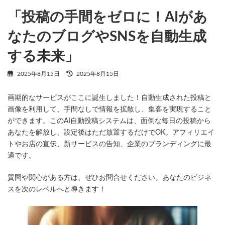
2025年8月15日
「投稿の手間をゼロに！AIがあ
なたのブログやSNSを自動生成
する未来」
最
2025年8月15日
2025年8月15日
終
更
画期的なサービスがここに誕生しました！自動生成された投稿と
新
日
画像を利用して、手間なしで情報を拡散し、集客を実現すること
時
ができます。このAI自動投稿システムは、面倒な毎日の投稿から
:
あなたを解放し、設定後はただ放置するだけでOK。アフィリエイ
トやお店の宣伝、新サービスの告知、企業のブランディングに最
適です。
質問や関心がある方は、ぜひお問合せください。あなたのビジネ
スを次のレベルへと導きます！