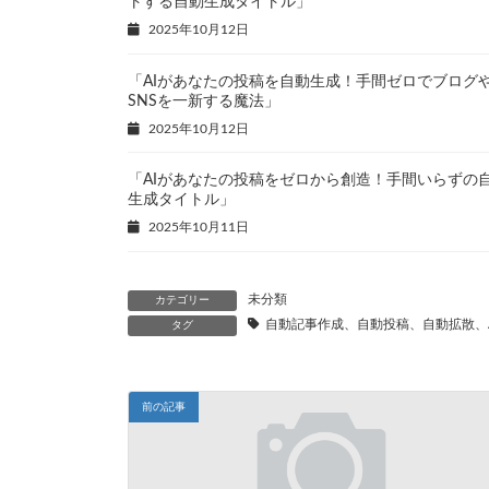
トする自動生成タイトル」
2025年10月12日
「AIがあなたの投稿を自動生成！手間ゼロでブログ
SNSを一新する魔法」
2025年10月12日
「AIがあなたの投稿をゼロから創造！手間いらずの
生成タイトル」
2025年10月11日
未分類
カテゴリー
自動記事作成、自動投稿、自動拡散、A
タグ
前の記事