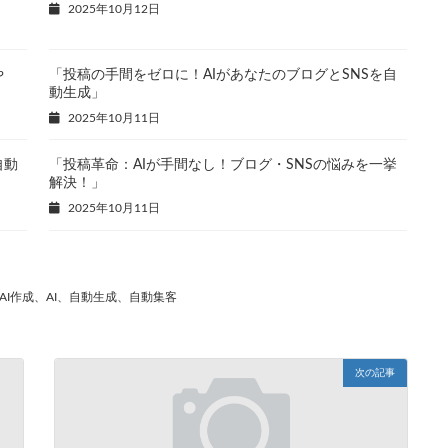
2025年10月12日
や
「投稿の手間をゼロに！AIがあなたのブログとSNSを自
動生成」
2025年10月11日
自動
「投稿革命：AIが手間なし！ブログ・SNSの悩みを一挙
解決！」
2025年10月11日
I作成、AI、自動生成、自動集客
次の記事