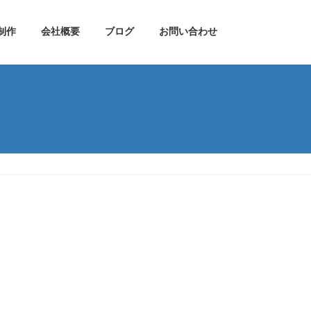
制作
会社概要
ブログ
お問い合わせ