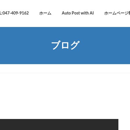
L:047-409-9162
ホーム
Auto Post with AI
ホームページ
ブログ