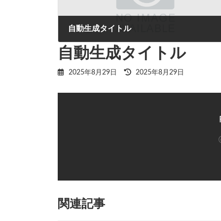
自動生成タイトル
2025年8月29日
自動生成タイトル
最
2025年8月29日
2025年8月29日
終
更
新
日
時
:
関連記事