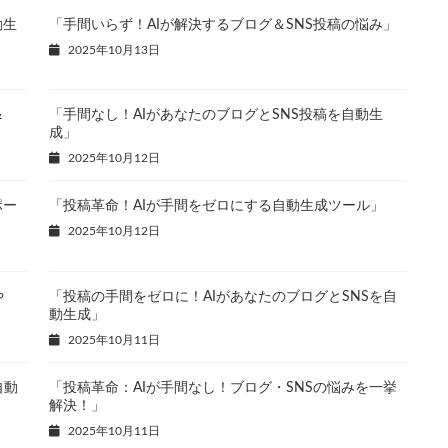
動生
「手間いらず！AIが解決するブログ＆SNS投稿の悩み」
2025年10月13日
＆
「手間なし！AIがあなたのブログとSNS投稿を自動生
成」
2025年10月12日
ポー
「投稿革命！AIが手間をゼロにする自動生成ツール」
2025年10月12日
や
「投稿の手間をゼロに！AIがあなたのブログとSNSを自
動生成」
2025年10月11日
自動
「投稿革命：AIが手間なし！ブログ・SNSの悩みを一挙
解決！」
2025年10月11日