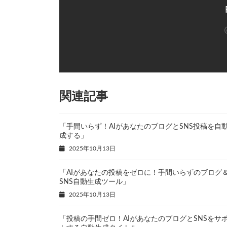
時
:
関連記事
「手間いらず！AIがあなたのブログとSNS投稿を自
成する」
2025年10月13日
「AIがあなたの投稿をゼロに！手間いらずのブログ
SNS自動生成ツール」
2025年10月13日
「投稿の手間ゼロ！AIがあなたのブログとSNSをサ