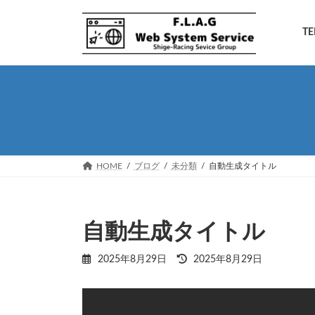
コ
ナ
ン
ビ
TE
テ
ゲ
ン
ー
ツ
シ
へ
ョ
ス
ン
キ
に
ッ
移
プ
動
HOME
ブログ
未分類
自動生成タイトル
自動生成タイトル
最
2025年8月29日
2025年8月29日
終
更
新
日