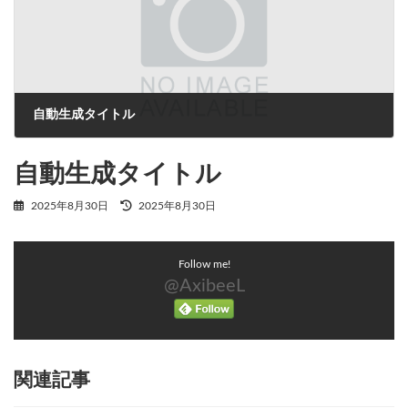
自動生成タイトル
2025年8月30日
自動生成タイトル
最
2025年8月30日
2025年8月30日
終
更
新
Follow me!
日
時
@AxibeeL
:
関連記事