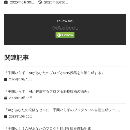
最
2025年8月30日
2025年8月30日
終
更
新
Follow me!
日
時
@AxibeeL
:
関連記事
「手間いらず！AIがあなたのブログとSNS投稿を自動生成する」
2025年10月13日
「手間いらず！AIが解決するブログ＆SNS投稿の悩み」
2025年10月13日
「AIがあなたの投稿をゼロに！手間いらずのブログ＆SNS自動生成ツール」
2025年10月13日
「手間なし！AIがあなたのブログとSNS投稿を自動生成」