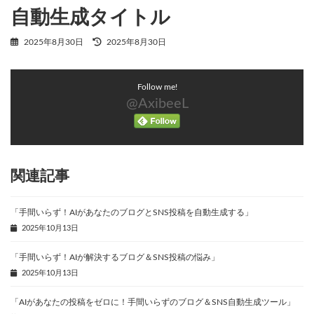
自動生成タイトル
最
2025年8月30日
2025年8月30日
終
更
新
Follow me!
日
時
@AxibeeL
:
関連記事
「手間いらず！AIがあなたのブログとSNS投稿を自動生成する」
2025年10月13日
「手間いらず！AIが解決するブログ＆SNS投稿の悩み」
2025年10月13日
「AIがあなたの投稿をゼロに！手間いらずのブログ＆SNS自動生成ツール」