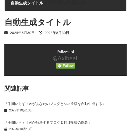
自動生成タイトル
2025年8月30日
自動生成タイトル
最
2025年8月30日
2025年8月30日
終
更
新
Follow me!
日
時
@AxibeeL
:
関連記事
「手間いらず！AIがあなたのブログとSNS投稿を自動生成する」
2025年10月13日
「手間いらず！AIが解決するブログ＆SNS投稿の悩み」
2025年10月13日