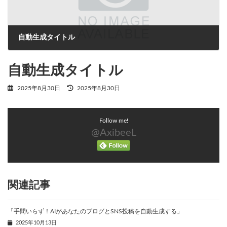
自動生成タイトル
2025年8月30日
自動生成タイトル
最
2025年8月30日
2025年8月30日
終
更
新
Follow me!
日
時
@AxibeeL
:
関連記事
「手間いらず！AIがあなたのブログとSNS投稿を自動生成する」
2025年10月13日