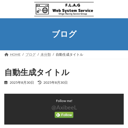
コ
ナ
ン
ビ
テ
ゲ
ン
ー
ツ
シ
へ
ョ
ブログ
ス
ン
キ
に
ッ
移
プ
動
HOME
ブログ
未分類
自動生成タイトル
自動生成タイトル
最
2025年8月30日
2025年8月30日
終
更
新
Follow me!
日
時
@AxibeeL
: