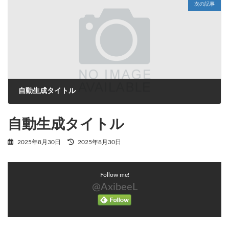
次の記事
自動生成タイトル
2025年8月30日
自動生成タイトル
最
2025年8月30日
2025年8月30日
終
更
新
Follow me!
日
時
@AxibeeL
: