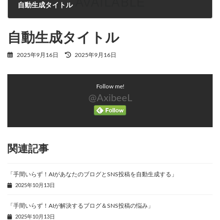
自動生成タイトル
2025年9月17日
自動生成タイトル
最
2025年9月16日
2025年9月16日
終
更
新
Follow me!
日
時
@AxibeeL
:
関連記事
「手間いらず！AIがあなたのブログとSNS投稿を自動生成する」
2025年10月13日
「手間いらず！AIが解決するブログ＆SNS投稿の悩み」
2025年10月13日