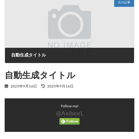
次の記事
自動生成タイトル
2025年9月17日
自動生成タイトル
最
2025年9月16日
2025年9月16日
終
更
新
Follow me!
日
時
@AxibeeL
: