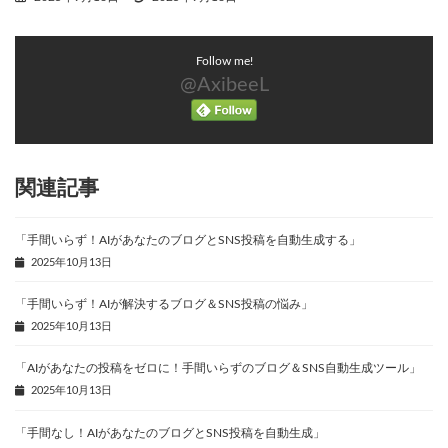
終
更
新
Follow me!
日
時
@AxibeeL
:
関連記事
「手間いらず！AIがあなたのブログとSNS投稿を自動生成する」
2025年10月13日
「手間いらず！AIが解決するブログ＆SNS投稿の悩み」
2025年10月13日
「AIがあなたの投稿をゼロに！手間いらずのブログ＆SNS自動生成ツール」
2025年10月13日
「手間なし！AIがあなたのブログとSNS投稿を自動生成」