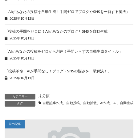
「AIがあなたの投稿を自動生成！手間ゼロでブログやSNSを一新する魔法」
2025年10月12日
「投稿の手間をゼロに！AIがあなたのブログとSNSを自動生成」
2025年10月11日
「AIがあなたの投稿をゼロから創造！手間いらずの自動生成タイトル」
2025年10月11日
「投稿革命：AIが手間なし！ブログ・SNSの悩みを一挙解決！」
2025年10月11日
未分類
カテゴリー
自動記事作成、自動投稿、自動拡散、AI作成、AI、自動生成、
タグ
前の記事