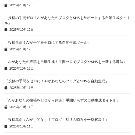
2025年10月12日
「投稿の手間ゼロ！AIがあなたのブログとSNSをサポートする自動生成タイト
ル」
2025年10月12日
「投稿革命！AIが手間をゼロにする自動生成ツール」
2025年10月12日
「AIがあなたの投稿を自動生成！手間ゼロでブログやSNSを一新する魔法」
2025年10月12日
「投稿の手間をゼロに！AIがあなたのブログとSNSを自動生成」
2025年10月11日
「AIがあなたの投稿をゼロから創造！手間いらずの自動生成タイトル」
2025年10月11日
「投稿革命：AIが手間なし！ブログ・SNSの悩みを一挙解決！」
2025年10月11日