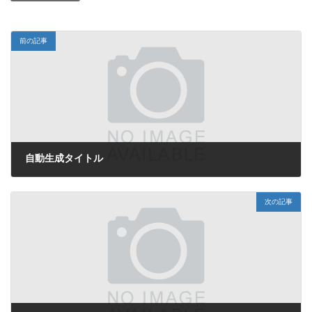
前の記事
自動生成タイトル
2025年9月16日
次の記事