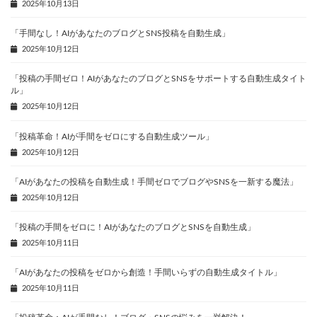
2025年10月13日
「手間なし！AIがあなたのブログとSNS投稿を自動生成」
2025年10月12日
「投稿の手間ゼロ！AIがあなたのブログとSNSをサポートする自動生成タイト
ル」
2025年10月12日
「投稿革命！AIが手間をゼロにする自動生成ツール」
2025年10月12日
「AIがあなたの投稿を自動生成！手間ゼロでブログやSNSを一新する魔法」
2025年10月12日
「投稿の手間をゼロに！AIがあなたのブログとSNSを自動生成」
2025年10月11日
「AIがあなたの投稿をゼロから創造！手間いらずの自動生成タイトル」
2025年10月11日