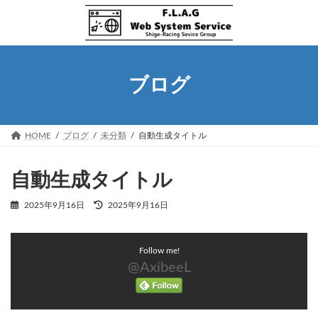
コ
ナ
ン
ビ
テ
ゲ
ン
ー
ツ
シ
へ
ョ
ブログ
ス
ン
キ
に
ッ
移
プ
動
HOME
ブログ
未分類
自動生成タイトル
自動生成タイトル
最
2025年9月16日
2025年9月16日
終
更
新
Follow me!
日
時
@AxibeeL
: