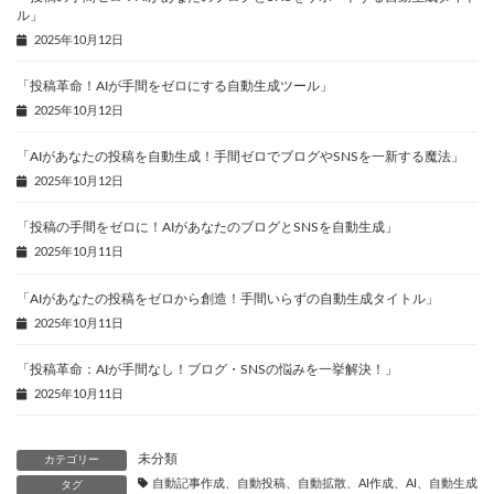
ル」
2025年10月12日
「投稿革命！AIが手間をゼロにする自動生成ツール」
2025年10月12日
「AIがあなたの投稿を自動生成！手間ゼロでブログやSNSを一新する魔法」
2025年10月12日
「投稿の手間をゼロに！AIがあなたのブログとSNSを自動生成」
2025年10月11日
「AIがあなたの投稿をゼロから創造！手間いらずの自動生成タイトル」
2025年10月11日
「投稿革命：AIが手間なし！ブログ・SNSの悩みを一挙解決！」
2025年10月11日
未分類
カテゴリー
自動記事作成、自動投稿、自動拡散、AI作成、AI、自動生成、
タグ