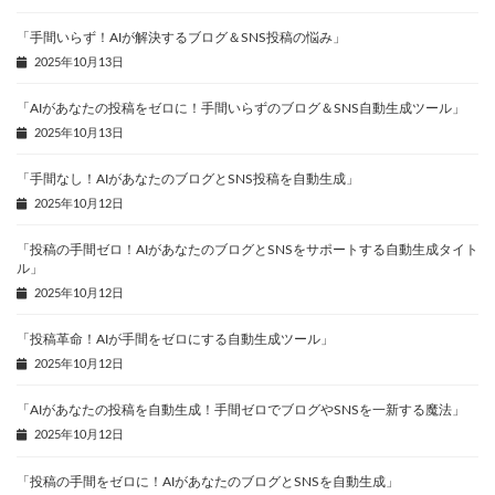
「手間いらず！AIが解決するブログ＆SNS投稿の悩み」
2025年10月13日
「AIがあなたの投稿をゼロに！手間いらずのブログ＆SNS自動生成ツール」
2025年10月13日
「手間なし！AIがあなたのブログとSNS投稿を自動生成」
2025年10月12日
「投稿の手間ゼロ！AIがあなたのブログとSNSをサポートする自動生成タイト
ル」
2025年10月12日
「投稿革命！AIが手間をゼロにする自動生成ツール」
2025年10月12日
「AIがあなたの投稿を自動生成！手間ゼロでブログやSNSを一新する魔法」
2025年10月12日
「投稿の手間をゼロに！AIがあなたのブログとSNSを自動生成」