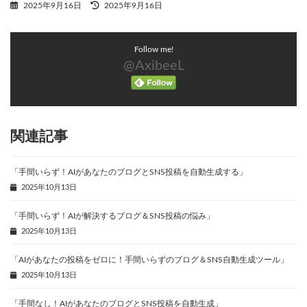
最
2025年9月16日
2025年9月16日
終
更
新
Follow me!
日
時
@AxibeeL
:
関連記事
「手間いらず！AIがあなたのブログとSNS投稿を自動生成する」
2025年10月13日
「手間いらず！AIが解決するブログ＆SNS投稿の悩み」
2025年10月13日
「AIがあなたの投稿をゼロに！手間いらずのブログ＆SNS自動生成ツール」
2025年10月13日
「手間なし！AIがあなたのブログとSNS投稿を自動生成」