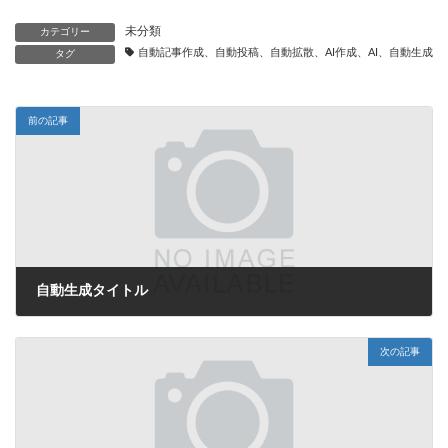
未分類
カテゴリー
自動記事作成、自動投稿、自動拡散、AI作成、AI、自動生成、
タグ
前の記事
自動生成タイトル
2025年9月16日
次の記事