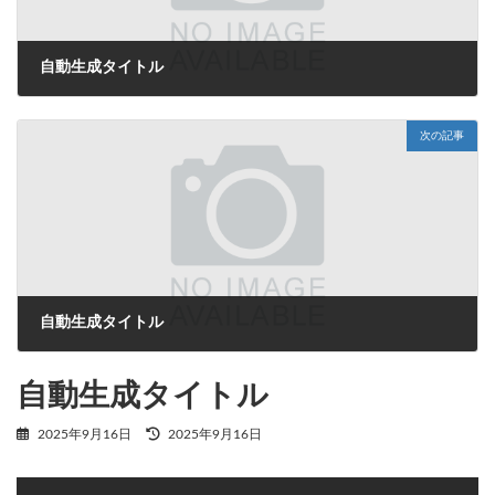
自動生成タイトル
2025年9月16日
次の記事
自動生成タイトル
2025年9月17日
自動生成タイトル
最
2025年9月16日
2025年9月16日
終
更
新