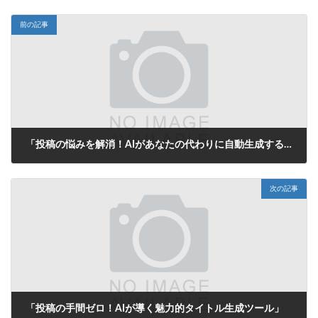
前の記事
「投稿の悩みを解消！AIがあなたの代わりに自動生成する魅力的なタイトル」
2025年9月19日
次の記事
「投稿の手間ゼロ！AIが導く魅力的タイトル生成ツール」