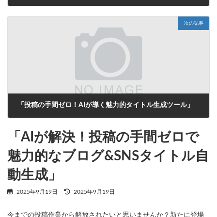
2025年9月19日
次の記事
「投稿の手間ゼロ！AIが導く魅力的タイトル生成ツール」
2025年9月19日
「AIが解決！投稿の手間ゼロで
魅力的なブログ&SNSタイトル自
動生成」
最
2025年9月19日
2025年9月19日
終
更
今までの投稿作業から解放されたいと思いませんか？新たに登場
新