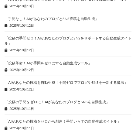
2025年10月13日
「手間なし！AIがあなたのブログとSNS投稿を自動生成」
2025年10月12日
「投稿の手間ゼロ！AIがあなたのブログとSNSをサポートする自動生成タイト
ル」
2025年10月12日
「投稿革命！AIが手間をゼロにする自動生成ツール」
2025年10月12日
「AIがあなたの投稿を自動生成！手間ゼロでブログやSNSを一新する魔法」
2025年10月12日
「投稿の手間をゼロに！AIがあなたのブログとSNSを自動生成」
2025年10月11日
「AIがあなたの投稿をゼロから創造！手間いらずの自動生成タイトル」
2025年10月11日