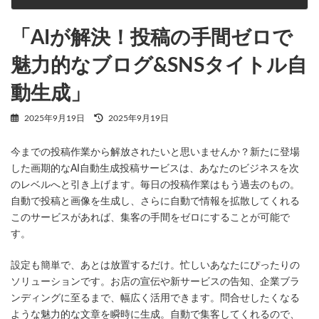
2025年9月19日
「AIが解決！投稿の手間ゼロで
魅力的なブログ&SNSタイトル自
動生成」
最
2025年9月19日
2025年9月19日
終
更
今までの投稿作業から解放されたいと思いませんか？新たに登場
新
日
した画期的なAI自動生成投稿サービスは、あなたのビジネスを次
時
のレベルへと引き上げます。毎日の投稿作業はもう過去のもの。
:
自動で投稿と画像を生成し、さらに自動で情報を拡散してくれる
このサービスがあれば、集客の手間をゼロにすることが可能で
す。
設定も簡単で、あとは放置するだけ。忙しいあなたにぴったりの
ソリューションです。お店の宣伝や新サービスの告知、企業ブラ
ンディングに至るまで、幅広く活用できます。問合せしたくなる
ような魅力的な文章を瞬時に生成。自動で集客してくれるので、