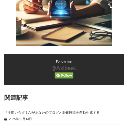
Follow me!
@AxibeeL
関連記事
「手間いらず！AIがあなたのブログとSNS投稿を自動生成する」
2025年10月13日