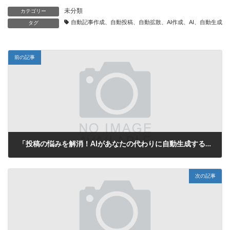
未分類
カテゴリー
自動記事作成、自動投稿、自動拡散、AI作成、AI、自動生成、
タグ
前の記事
「投稿の悩みを解消！AIがあなたの代わりに自動生成する魅力的なタイトル」
2025年9月19日
次の記事