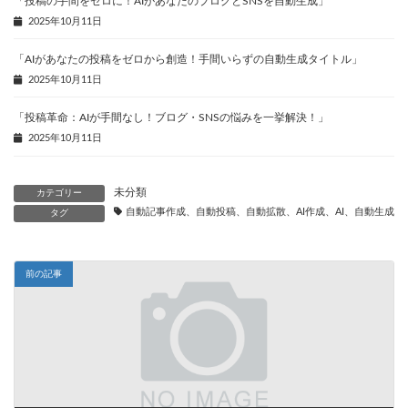
「投稿の手間をゼロに！AIがあなたのブログとSNSを自動生成」
2025年10月11日
「AIがあなたの投稿をゼロから創造！手間いらずの自動生成タイトル」
2025年10月11日
「投稿革命：AIが手間なし！ブログ・SNSの悩みを一挙解決！」
2025年10月11日
未分類
カテゴリー
自動記事作成、自動投稿、自動拡散、AI作成、AI、自動生成、
タグ
前の記事