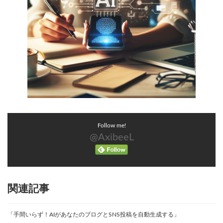
Follow me!
@AxibeeL
関連記事
「手間いらず！AIがあなたのブログとSNS投稿を自動生成する」