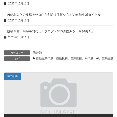
2025年10月11日
「AIがあなたの投稿をゼロから創造！手間いらずの自動生成タイトル」
2025年10月11日
「投稿革命：AIが手間なし！ブログ・SNSの悩みを一挙解決！」
2025年10月11日
未分類
カテゴリー
自動記事作成、自動投稿、自動拡散、AI作成、AI、自動生成、
タグ
前の記事