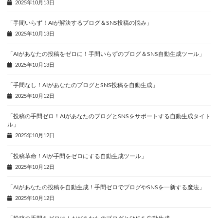
2025年10月13日
「手間いらず！AIが解決するブログ＆SNS投稿の悩み」
2025年10月13日
「AIがあなたの投稿をゼロに！手間いらずのブログ＆SNS自動生成ツール」
2025年10月13日
「手間なし！AIがあなたのブログとSNS投稿を自動生成」
2025年10月12日
「投稿の手間ゼロ！AIがあなたのブログとSNSをサポートする自動生成タイト
ル」
2025年10月12日
「投稿革命！AIが手間をゼロにする自動生成ツール」
2025年10月12日
「AIがあなたの投稿を自動生成！手間ゼロでブログやSNSを一新する魔法」
2025年10月12日