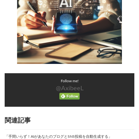
Follow me!
@AxibeeL
関連記事
「手間いらず！AIがあなたのブログとSNS投稿を自動生成する」