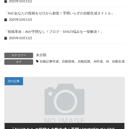
2025年10月11日
「AIがあなたの投稿をゼロから創造！手間いらずの自動生成タイトル」
2025年10月11日
「投稿革命：AIが手間なし！ブログ・SNSの悩みを一挙解決！」
2025年10月11日
未分類
カテゴリー
自動記事作成、自動投稿、自動拡散、AI作成、AI、自動生成、
タグ
前の記事