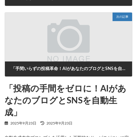
2025年9月23日
次の記事
「手間いらずの投稿革命！AIがあなたのブログとSNSを自動で魅力的に彩ります」
2025年9月23日
「投稿の手間をゼロに！AIがあ
なたのブログとSNSを自動生
成」
最
2025年9月23日
2025年9月23日
終
更