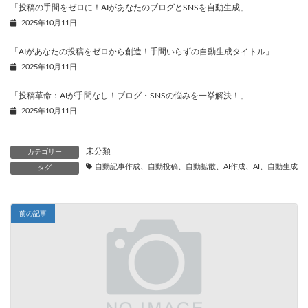
「投稿の手間をゼロに！AIがあなたのブログとSNSを自動生成」
2025年10月11日
「AIがあなたの投稿をゼロから創造！手間いらずの自動生成タイトル」
2025年10月11日
「投稿革命：AIが手間なし！ブログ・SNSの悩みを一挙解決！」
2025年10月11日
未分類
カテゴリー
自動記事作成、自動投稿、自動拡散、AI作成、AI、自動生成、
タグ
前の記事