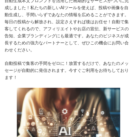
自動生成本文プロンプトを活用した画期的なサービスがついに完
新
日
成しました！私たちの新しいAIツールを使えば、投稿や画像を自
時
動生成し、手間いらずであなたの情報を広めることができます。
:
毎日の投稿から解放され、設定さえすれば後はお任せ！自動で集
客してくれるので、アフィリエイトやお店の宣伝、新サービスの
告知、企業ブランディングにも最適です。あなたのビジネスが成
長するための強力なパートナーとして、ぜひこの機会にお問い合
わせください。
自動投稿で集客の手間をゼロに！放置するだけで、あなたのメッ
セージが自動的に発信されます。今すぐご利用をお待ちしており
ます！