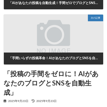
「AIがあなたの投稿を自動生成！手間ゼロでブログとSNSのお悩みを一挙解決」
2025年9月23日
次の記事
「手間いらずの投稿革命！AIがあなたのブログとSNSを自動で魅力的に彩ります」
2025年9月23日
「投稿の手間をゼロに！AIがあ
なたのブログとSNSを自動生
成」
最
2025年9月23日
2025年9月23日
終