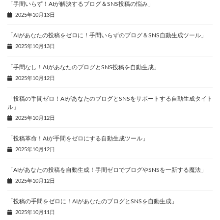
「手間いらず！AIが解決するブログ＆SNS投稿の悩み」
2025年10月13日
「AIがあなたの投稿をゼロに！手間いらずのブログ＆SNS自動生成ツール」
2025年10月13日
「手間なし！AIがあなたのブログとSNS投稿を自動生成」
2025年10月12日
「投稿の手間ゼロ！AIがあなたのブログとSNSをサポートする自動生成タイト
ル」
2025年10月12日
「投稿革命！AIが手間をゼロにする自動生成ツール」
2025年10月12日
「AIがあなたの投稿を自動生成！手間ゼロでブログやSNSを一新する魔法」
2025年10月12日
「投稿の手間をゼロに！AIがあなたのブログとSNSを自動生成」
2025年10月11日