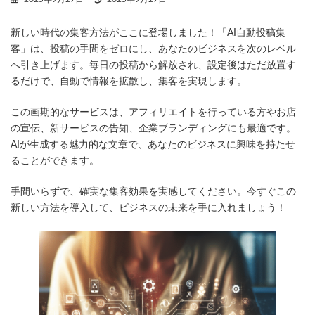
終
更
新しい時代の集客方法がここに登場しました！「AI自動投稿集
新
日
客」は、投稿の手間をゼロにし、あなたのビジネスを次のレベル
時
へ引き上げます。毎日の投稿から解放され、設定後はただ放置す
:
るだけで、自動で情報を拡散し、集客を実現します。
この画期的なサービスは、アフィリエイトを行っている方やお店
の宣伝、新サービスの告知、企業ブランディングにも最適です。
AIが生成する魅力的な文章で、あなたのビジネスに興味を持たせ
ることができます。
手間いらずで、確実な集客効果を実感してください。今すぐこの
新しい方法を導入して、ビジネスの未来を手に入れましょう！