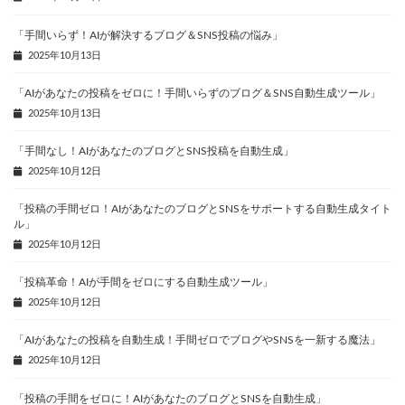
「手間いらず！AIが解決するブログ＆SNS投稿の悩み」
2025年10月13日
「AIがあなたの投稿をゼロに！手間いらずのブログ＆SNS自動生成ツール」
2025年10月13日
「手間なし！AIがあなたのブログとSNS投稿を自動生成」
2025年10月12日
「投稿の手間ゼロ！AIがあなたのブログとSNSをサポートする自動生成タイト
ル」
2025年10月12日
「投稿革命！AIが手間をゼロにする自動生成ツール」
2025年10月12日
「AIがあなたの投稿を自動生成！手間ゼロでブログやSNSを一新する魔法」
2025年10月12日
「投稿の手間をゼロに！AIがあなたのブログとSNSを自動生成」