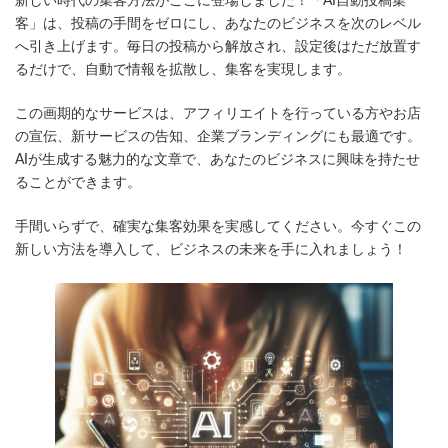
新しい時代の集客方法がここに登場しました！「AI自動投稿集
新
日
客」は、投稿の手間をゼロにし、あなたのビジネスを次のレベル
時
へ引き上げます。毎日の投稿から解放され、設定後はただ放置す
:
るだけで、自動で情報を拡散し、集客を実現します。
この画期的なサービスは、アフィリエイトを行っている方やお店
の宣伝、新サービスの告知、企業ブランディングにも最適です。
AIが生成する魅力的な文章で、あなたのビジネスに興味を持たせ
ることができます。
手間いらずで、確実な集客効果を実感してください。今すぐこの
新しい方法を導入して、ビジネスの未来を手に入れましょう！