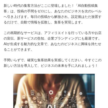
更
新しい時代の集客方法がここに登場しました！「AI自動投稿集
新
日
客」は、投稿の手間をゼロにし、あなたのビジネスを次のレベル
時
へ引き上げます。毎日の投稿から解放され、設定後はただ放置す
:
るだけで、自動で情報を拡散し、集客を実現します。
この画期的なサービスは、アフィリエイトを行っている方やお店
の宣伝、新サービスの告知、企業ブランディングにも最適です。
AIが生成する魅力的な文章で、あなたのビジネスに興味を持たせ
ることができます。
手間いらずで、確実な集客効果を実感してください。今すぐこの
新しい方法を導入して、ビジネスの未来を手に入れましょう！