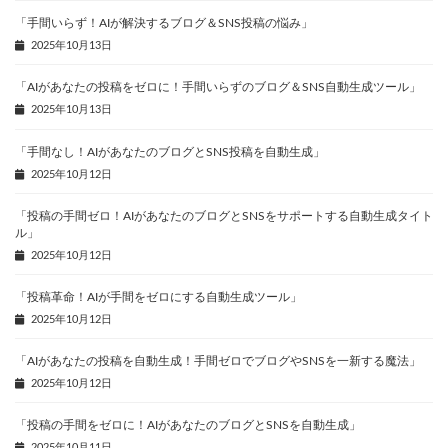
「手間いらず！AIが解決するブログ＆SNS投稿の悩み」
2025年10月13日
「AIがあなたの投稿をゼロに！手間いらずのブログ＆SNS自動生成ツール」
2025年10月13日
「手間なし！AIがあなたのブログとSNS投稿を自動生成」
2025年10月12日
「投稿の手間ゼロ！AIがあなたのブログとSNSをサポートする自動生成タイト
ル」
2025年10月12日
「投稿革命！AIが手間をゼロにする自動生成ツール」
2025年10月12日
「AIがあなたの投稿を自動生成！手間ゼロでブログやSNSを一新する魔法」
2025年10月12日
「投稿の手間をゼロに！AIがあなたのブログとSNSを自動生成」