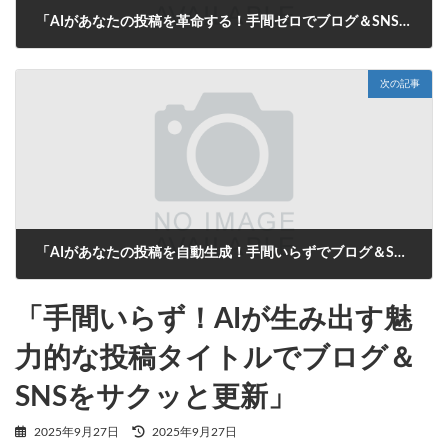
「AIがあなたの投稿を革命する！手間ゼロでブログ＆SNSを彩る自動生成タイトル」
2025年9月27日
次の記事
「AIがあなたの投稿を自動生成！手間いらずでブログ＆SNSの悩みを解決」
2025年9月27日
「手間いらず！AIが生み出す魅
力的な投稿タイトルでブログ＆
SNSをサクッと更新」
最
2025年9月27日
2025年9月27日
終