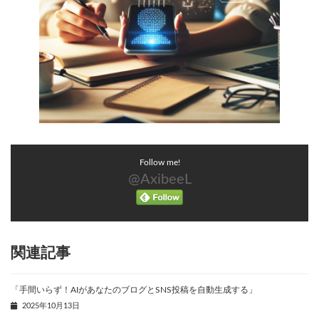
Follow me!
@AxibeeL
関連記事
「手間いらず！AIがあなたのブログとSNS投稿を自動生成する」
2025年10月13日