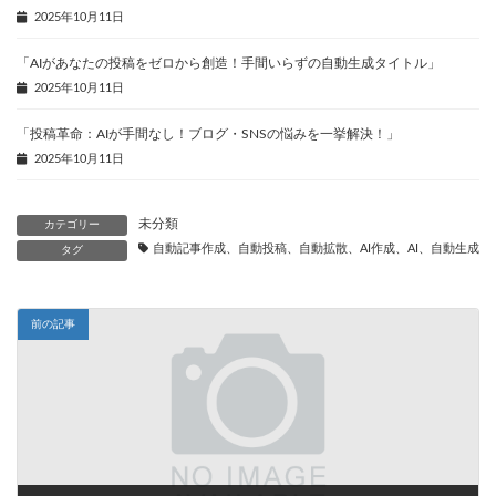
2025年10月11日
「AIがあなたの投稿をゼロから創造！手間いらずの自動生成タイトル」
2025年10月11日
「投稿革命：AIが手間なし！ブログ・SNSの悩みを一挙解決！」
2025年10月11日
未分類
カテゴリー
自動記事作成、自動投稿、自動拡散、AI作成、AI、自動生成、
タグ
前の記事