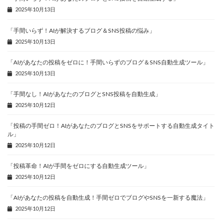
2025年10月13日
「手間いらず！AIが解決するブログ＆SNS投稿の悩み」
2025年10月13日
「AIがあなたの投稿をゼロに！手間いらずのブログ＆SNS自動生成ツール」
2025年10月13日
「手間なし！AIがあなたのブログとSNS投稿を自動生成」
2025年10月12日
「投稿の手間ゼロ！AIがあなたのブログとSNSをサポートする自動生成タイト
ル」
2025年10月12日
「投稿革命！AIが手間をゼロにする自動生成ツール」
2025年10月12日
「AIがあなたの投稿を自動生成！手間ゼロでブログやSNSを一新する魔法」
2025年10月12日