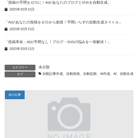
「投稿の手間をゼロに！AIがあなたのブログとSNSを自動生成」
2025年10月11日
「AIがあなたの投稿をゼロから創造！手間いらずの自動生成タイトル」
2025年10月11日
「投稿革命：AIが手間なし！ブログ・SNSの悩みを一挙解決！」
2025年10月11日
未分類
カテゴリー
自動記事作成、自動投稿、自動拡散、AI作成、AI、自動生成、
タグ
前の記事