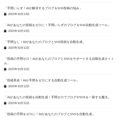
「手間いらず！AIが解決するブログ＆SNS投稿の悩み」
2025年10月13日
「AIがあなたの投稿をゼロに！手間いらずのブログ＆SNS自動生成ツール」
2025年10月13日
「手間なし！AIがあなたのブログとSNS投稿を自動生成」
2025年10月12日
「投稿の手間ゼロ！AIがあなたのブログとSNSをサポートする自動生成タイト
ル」
2025年10月12日
「投稿革命！AIが手間をゼロにする自動生成ツール」
2025年10月12日
「AIがあなたの投稿を自動生成！手間ゼロでブログやSNSを一新する魔法」
2025年10月12日
「投稿の手間をゼロに！AIがあなたのブログとSNSを自動生成」