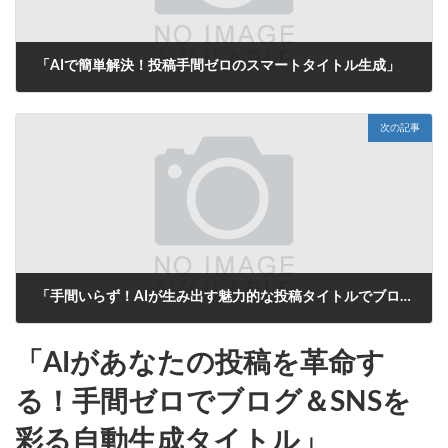
「AIで簡単解決！投稿手間ゼロのスマートタイトル生成」
2025年9月26日
次の記事
「手間いらず！AIが生み出す魅力的な投稿タイトルでブログ＆SNSをサクッと更新」
2025年9月27日
「AIがあなたの投稿を革命す
る！手間ゼロでブログ＆SNSを
彩る自動生成タイトル」