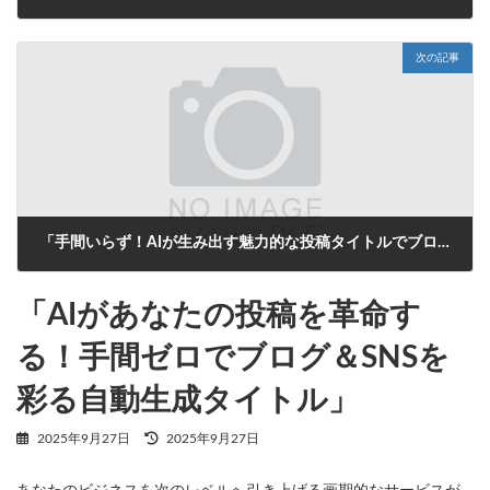
2025年9月26日
次の記事
「手間いらず！AIが生み出す魅力的な投稿タイトルでブログ＆SNSをサクッと更新」
2025年9月27日
「AIがあなたの投稿を革命す
る！手間ゼロでブログ＆SNSを
彩る自動生成タイトル」
最
2025年9月27日
2025年9月27日
終
更