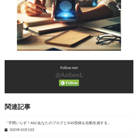
Follow me!
@AxibeeL
関連記事
「手間いらず！AIがあなたのブログとSNS投稿を自動生成する」
2025年10月13日