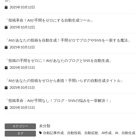
ル」
2025年10月12日
「投稿革命！AIが手間をゼロにする自動生成ツール」
2025年10月12日
「AIがあなたの投稿を自動生成！手間ゼロでブログやSNSを一新する魔法」
2025年10月12日
「投稿の手間をゼロに！AIがあなたのブログとSNSを自動生成」
2025年10月11日
「AIがあなたの投稿をゼロから創造！手間いらずの自動生成タイトル」
2025年10月11日
「投稿革命：AIが手間なし！ブログ・SNSの悩みを一挙解決！」
2025年10月11日
未分類
カテゴリー
自動記事作成、自動投稿、自動拡散、AI作成、AI、自動生成、
タグ