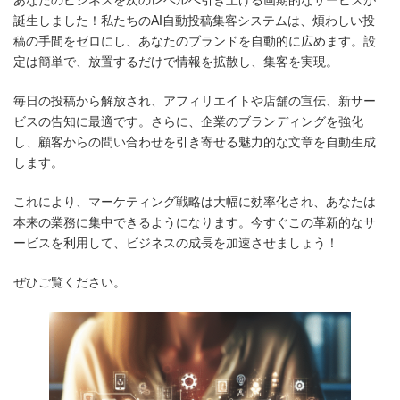
あなたのビジネスを次のレベルへ引き上げる画期的なサービスが
新
日
誕生しました！私たちのAI自動投稿集客システムは、煩わしい投
時
稿の手間をゼロにし、あなたのブランドを自動的に広めます。設
:
定は簡単で、放置するだけで情報を拡散し、集客を実現。
毎日の投稿から解放され、アフィリエイトや店舗の宣伝、新サー
ビスの告知に最適です。さらに、企業のブランディングを強化
し、顧客からの問い合わせを引き寄せる魅力的な文章を自動生成
します。
これにより、マーケティング戦略は大幅に効率化され、あなたは
本来の業務に集中できるようになります。今すぐこの革新的なサ
ービスを利用して、ビジネスの成長を加速させましょう！
ぜひご覧ください。