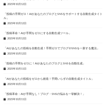
2025年10月12日
「投稿の手間ゼロ！AIがあなたのブログとSNSをサポートする自動生成タイト
ル」
2025年10月12日
「投稿革命！AIが手間をゼロにする自動生成ツール」
2025年10月12日
「AIがあなたの投稿を自動生成！手間ゼロでブログやSNSを一新する魔法」
2025年10月12日
「投稿の手間をゼロに！AIがあなたのブログとSNSを自動生成」
2025年10月11日
「AIがあなたの投稿をゼロから創造！手間いらずの自動生成タイトル」
2025年10月11日
「投稿革命：AIが手間なし！ブログ・SNSの悩みを一挙解決！」
2025年10月11日