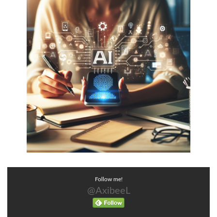
Follow me!
@AxibeeL