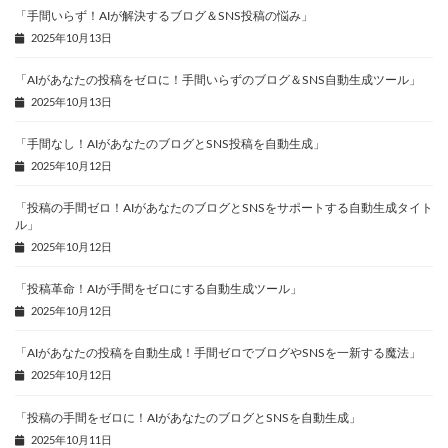
「手間いらず！AIが解決するブログ＆SNS投稿の悩み」
2025年10月13日
「AIがあなたの投稿をゼロに！手間いらずのブログ＆SNS自動生成ツール」
2025年10月13日
「手間なし！AIがあなたのブログとSNS投稿を自動生成」
2025年10月12日
「投稿の手間ゼロ！AIがあなたのブログとSNSをサポートする自動生成タイト
ル」
2025年10月12日
「投稿革命！AIが手間をゼロにする自動生成ツール」
2025年10月12日
「AIがあなたの投稿を自動生成！手間ゼロでブログやSNSを一新する魔法」
2025年10月12日
「投稿の手間をゼロに！AIがあなたのブログとSNSを自動生成」
2025年10月11日