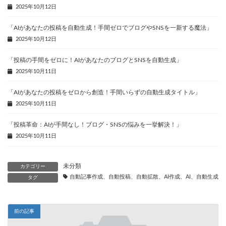
2025年10月12日
「AIがあなたの投稿を自動生成！手間ゼロでブログやSNSを一新する魔法」
2025年10月12日
「投稿の手間をゼロに！AIがあなたのブログとSNSを自動生成」
2025年10月11日
「AIがあなたの投稿をゼロから創造！手間いらずの自動生成タイトル」
2025年10月11日
「投稿革命：AIが手間なし！ブログ・SNSの悩みを一挙解決！」
2025年10月11日
未分類
カテゴリー
自動記事作成、自動投稿、自動拡散、AI作成、AI、自動生成、
タグ
前の記事