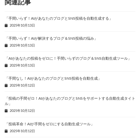
関連記事
「手間いらず！AIがあなたのブログとSNS投稿を自動生成する」
2025年10月13日
「手間いらず！AIが解決するブログ＆SNS投稿の悩み」
2025年10月13日
「AIがあなたの投稿をゼロに！手間いらずのブログ＆SNS自動生成ツール」
2025年10月13日
「手間なし！AIがあなたのブログとSNS投稿を自動生成」
2025年10月12日
「投稿の手間ゼロ！AIがあなたのブログとSNSをサポートする自動生成タイト
ル」
2025年10月12日
「投稿革命！AIが手間をゼロにする自動生成ツール」
2025年10月12日