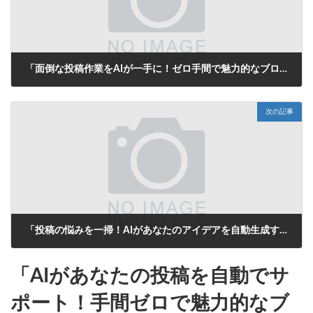
「面倒な投稿作業をAIが一手に！ゼロ手間で魅力的なブログ・SNSタイトルを自動生成」
2025年9月28日
次の記事
「投稿の悩みを一掃！AIがあなたのアイデアを自動生成するブログ＆SNSタイトルマシン」
2025年9月28日
「AIがあなたの投稿を自動でサ
ポート！手間ゼロで魅力的なブ