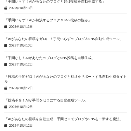
「手間いらず！AIがあなたのブログとSNS投稿を自動生成する」
2025年10月13日
「手間いらず！AIが解決するブログ＆SNS投稿の悩み」
2025年10月13日
「AIがあなたの投稿をゼロに！手間いらずのブログ＆SNS自動生成ツール」
2025年10月13日
「手間なし！AIがあなたのブログとSNS投稿を自動生成」
2025年10月12日
「投稿の手間ゼロ！AIがあなたのブログとSNSをサポートする自動生成タイト
ル」
2025年10月12日
「投稿革命！AIが手間をゼロにする自動生成ツール」
2025年10月12日
「AIがあなたの投稿を自動生成！手間ゼロでブログやSNSを一新する魔法」
2025年10月12日