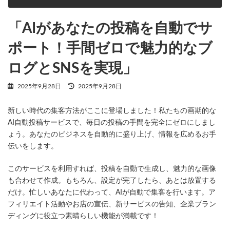
2025年9月28日
「AIがあなたの投稿を自動でサ
ポート！手間ゼロで魅力的なブ
ログとSNSを実現」
最
2025年9月28日
2025年9月28日
終
更
新しい時代の集客方法がここに登場しました！私たちの画期的な
新
日
AI自動投稿サービスで、毎日の投稿の手間を完全にゼロにしまし
時
ょう。あなたのビジネスを自動的に盛り上げ、情報を広めるお手
:
伝いをします。
このサービスを利用すれば、投稿を自動で生成し、魅力的な画像
も合わせて作成。もちろん、設定が完了したら、あとは放置する
だけ。忙しいあなたに代わって、AIが自動で集客を行います。ア
フィリエイト活動やお店の宣伝、新サービスの告知、企業ブラン
ディングに役立つ素晴らしい機能が満載です！