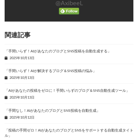
@AxibeeL
関連記事
「手間いらず！AIがあなたのブログとSNS投稿を自動生成する」
2025年10月13日
「手間いらず！AIが解決するブログ＆SNS投稿の悩み」
2025年10月13日
「AIがあなたの投稿をゼロに！手間いらずのブログ＆SNS自動生成ツール」
2025年10月13日
「手間なし！AIがあなたのブログとSNS投稿を自動生成」
2025年10月12日
「投稿の手間ゼロ！AIがあなたのブログとSNSをサポートする自動生成タイト
ル」