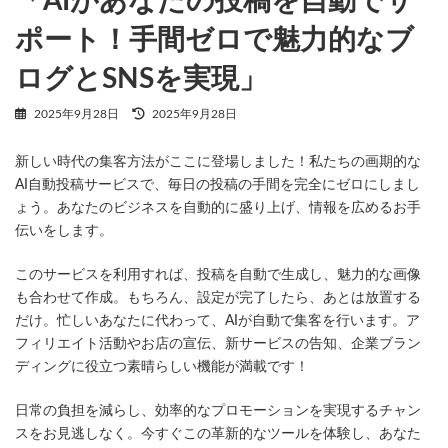
「AIがあなたの投稿を自動でサ
ポート！手間ゼロで魅力的なブ
ログとSNSを実現」
最
2025年9月28日
2025年9月28日
終
更
新しい時代の集客方法がここに登場しました！私たちの画期的な
新
日
AI自動投稿サービスで、毎日の投稿の手間を完全にゼロにしまし
時
ょう。あなたのビジネスを自動的に盛り上げ、情報を広めるお手
:
伝いをします。
このサービスを利用すれば、投稿を自動で生成し、魅力的な画像
も合わせて作成。もちろん、設定が完了したら、あとは放置する
だけ。忙しいあなたに代わって、AIが自動で集客を行います。ア
フィリエイト活動やお店の宣伝、新サービスの告知、企業ブラン
ディングに役立つ素晴らしい機能が満載です！
日常の負担を減らし、効率的なプロモーションを実現するチャン
スをお見逃しなく。今すぐこの革新的なツールを体験し、あなた