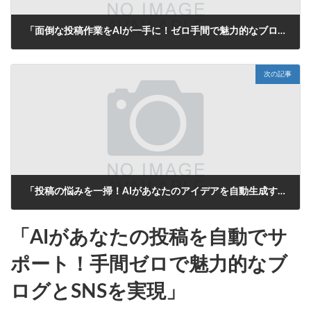
「面倒な投稿作業をAIが一手に！ゼロ手間で魅力的なブログ・SNSタイトルを自動生成」
2025年9月28日
次の記事
「投稿の悩みを一掃！AIがあなたのアイデアを自動生成するブログ＆SNSタイトルマシン」
2025年9月28日
「AIがあなたの投稿を自動でサ
ポート！手間ゼロで魅力的なブ
ログとSNSを実現」