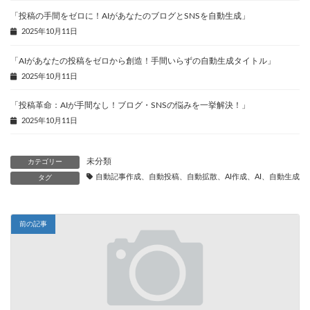
「投稿の手間をゼロに！AIがあなたのブログとSNSを自動生成」
2025年10月11日
「AIがあなたの投稿をゼロから創造！手間いらずの自動生成タイトル」
2025年10月11日
「投稿革命：AIが手間なし！ブログ・SNSの悩みを一挙解決！」
2025年10月11日
未分類
カテゴリー
自動記事作成、自動投稿、自動拡散、AI作成、AI、自動生成、
タグ
前の記事