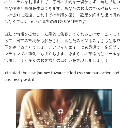
日
のシステムを利用すれば、毎日の手間を一切かけずに自動で魅力
時
的な投稿と画像を生成できます。あなたのお店の宣伝や新サービ
:
スの告知に最適。これまでの常識を覆し、設定を終えた後は何も
しなくてOK。まさに集客の新時代が到来です。
自動で情報を拡散し、効果的に集客してくれるこのサービスによ
って、日常の投稿から解放され、あなたのビジネスはさらなる成
長を遂げることでしょう。アフィリエイトにも最適で、企業ブラ
ンディングの強化にも役立ちます。今すぐこの革命的なツールを
活用し、より多くのお客様との出会いを実現しましょう！
let's start the new journey towards effortless communication and
business growth!