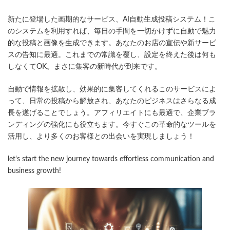
終
更
新たに登場した画期的なサービス、AI自動生成投稿システム！こ
新
日
のシステムを利用すれば、毎日の手間を一切かけずに自動で魅力
時
的な投稿と画像を生成できます。あなたのお店の宣伝や新サービ
:
スの告知に最適。これまでの常識を覆し、設定を終えた後は何も
しなくてOK。まさに集客の新時代が到来です。
自動で情報を拡散し、効果的に集客してくれるこのサービスによ
って、日常の投稿から解放され、あなたのビジネスはさらなる成
長を遂げることでしょう。アフィリエイトにも最適で、企業ブラ
ンディングの強化にも役立ちます。今すぐこの革命的なツールを
活用し、より多くのお客様との出会いを実現しましょう！
let's start the new journey towards effortless communication and
business growth!