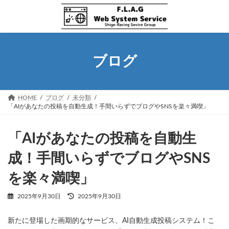
コ
ナ
ン
ビ
テ
ゲ
ン
ー
ツ
シ
へ
ョ
ブログ
ス
ン
キ
に
ッ
移
プ
動
HOME
ブログ
未分類
「AIがあなたの投稿を自動生成！手間いらずでブログやSNSを楽々満喫」
「AIがあなたの投稿を自動生
成！手間いらずでブログやSNS
を楽々満喫」
最
2025年9月30日
2025年9月30日
終
更
新たに登場した画期的なサービス、AI自動生成投稿システム！こ
新