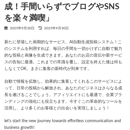
成！手間いらずでブログやSNS
を楽々満喫」
最
2025年9月30日
2025年9月30日
終
更
新たに登場した画期的なサービス、AI自動生成投稿システム！こ
新
日
のシステムを利用すれば、毎日の手間を一切かけずに自動で魅力
時
的な投稿と画像を生成できます。あなたのお店の宣伝や新サービ
:
スの告知に最適。これまでの常識を覆し、設定を終えた後は何も
しなくてOK。まさに集客の新時代が到来です。
自動で情報を拡散し、効果的に集客してくれるこのサービスによ
って、日常の投稿から解放され、あなたのビジネスはさらなる成
長を遂げることでしょう。アフィリエイトにも最適で、企業ブラ
ンディングの強化にも役立ちます。今すぐこの革命的なツールを
活用し、より多くのお客様との出会いを実現しましょう！
let's start the new journey towards effortless communication and
business growth!