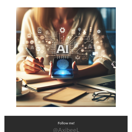
Follow me!
@AxibeeL