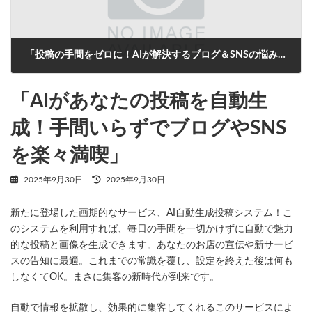
「投稿の手間をゼロに！AIが解決するブログ＆SNSの悩み」
2025年9月30日
「AIがあなたの投稿を自動生
成！手間いらずでブログやSNS
を楽々満喫」
最
2025年9月30日
2025年9月30日
終
更
新たに登場した画期的なサービス、AI自動生成投稿システム！こ
新
日
のシステムを利用すれば、毎日の手間を一切かけずに自動で魅力
時
的な投稿と画像を生成できます。あなたのお店の宣伝や新サービ
:
スの告知に最適。これまでの常識を覆し、設定を終えた後は何も
しなくてOK。まさに集客の新時代が到来です。
自動で情報を拡散し、効果的に集客してくれるこのサービスによ