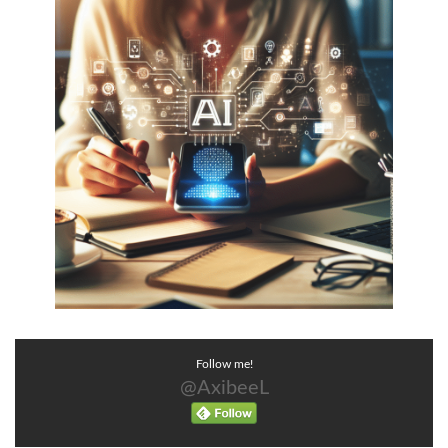
Follow me!
@AxibeeL