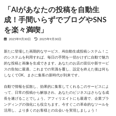
2025年9月30日
「AIがあなたの投稿を自動生
成！手間いらずでブログやSNS
を楽々満喫」
最
2025年9月30日
2025年9月30日
終
更
新たに登場した画期的なサービス、AI自動生成投稿システム！こ
新
日
のシステムを利用すれば、毎日の手間を一切かけずに自動で魅力
時
的な投稿と画像を生成できます。あなたのお店の宣伝や新サービ
:
スの告知に最適。これまでの常識を覆し、設定を終えた後は何も
しなくてOK。まさに集客の新時代が到来です。
自動で情報を拡散し、効果的に集客してくれるこのサービスによ
って、日常の投稿から解放され、あなたのビジネスはさらなる成
長を遂げることでしょう。アフィリエイトにも最適で、企業ブラ
ンディングの強化にも役立ちます。今すぐこの革命的なツールを
活用し、より多くのお客様との出会いを実現しましょう！