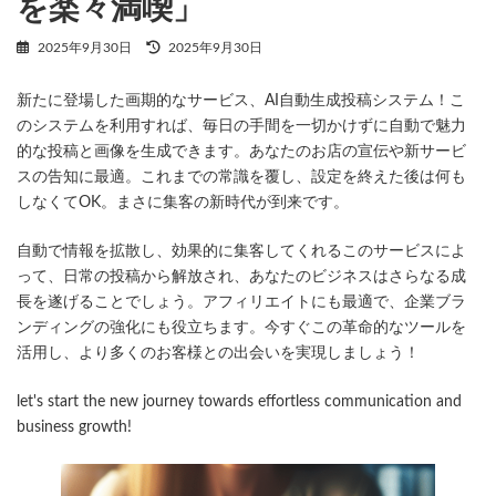
を楽々満喫」
最
2025年9月30日
2025年9月30日
終
更
新たに登場した画期的なサービス、AI自動生成投稿システム！こ
新
日
のシステムを利用すれば、毎日の手間を一切かけずに自動で魅力
時
的な投稿と画像を生成できます。あなたのお店の宣伝や新サービ
:
スの告知に最適。これまでの常識を覆し、設定を終えた後は何も
しなくてOK。まさに集客の新時代が到来です。
自動で情報を拡散し、効果的に集客してくれるこのサービスによ
って、日常の投稿から解放され、あなたのビジネスはさらなる成
長を遂げることでしょう。アフィリエイトにも最適で、企業ブラ
ンディングの強化にも役立ちます。今すぐこの革命的なツールを
活用し、より多くのお客様との出会いを実現しましょう！
let's start the new journey towards effortless communication and
business growth!