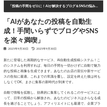
「投稿の手間をゼロに！AIが解決するブログ＆SNSの悩み」
2025年9月30日
「AIがあなたの投稿を自動生
成！手間いらずでブログやSNS
を楽々満喫」
最
2025年9月30日
2025年9月30日
終
更
新たに登場した画期的なサービス、AI自動生成投稿システム！こ
新
日
のシステムを利用すれば、毎日の手間を一切かけずに自動で魅力
時
的な投稿と画像を生成できます。あなたのお店の宣伝や新サービ
:
スの告知に最適。これまでの常識を覆し、設定を終えた後は何も
しなくてOK。まさに集客の新時代が到来です。
自動で情報を拡散し、効果的に集客してくれるこのサービスによ
って、日常の投稿から解放され、あなたのビジネスはさらなる成
長を遂げることでしょう。アフィリエイトにも最適で、企業ブラ