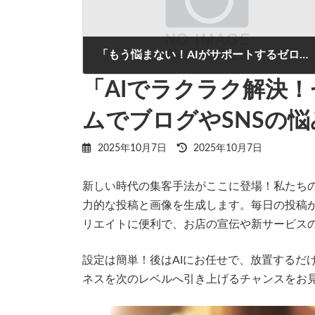
「もう悩まない！AIがサポートするゼロ手間自動投稿管理」
2025年10月7日
「AIでラクラク解決
ムでブログやSNSの
最
2025年10月7日
2025年10月7日
終
更
新しい時代の集客手法がここに登場！私たちの
新
日
力的な投稿と画像を生成します。毎日の投稿
時
:
リエイトに便利で、お店の宣伝や新サービス
設定は簡単！後はAIにお任せで、放置するだ
ネスを次のレベルへ引き上げるチャンスをお