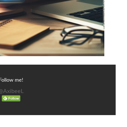
Follow me!
@AxibeeL