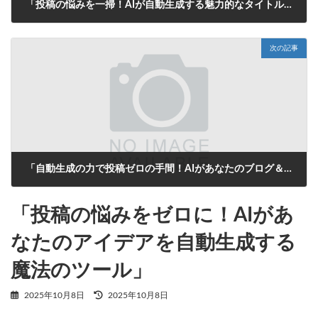
「投稿の悩みを一掃！AIが自動生成する魅力的なタイトルで、ブログとSNSを簡単に艶やかに」
2025年10月8日
次の記事
「自動生成の力で投稿ゼロの手間！AIがあなたのブログ＆SNSを一瞬で魅力的に」
2025年10月8日
「投稿の悩みをゼロに！AIがあ
なたのアイデアを自動生成する
魔法のツール」
最
2025年10月8日
2025年10月8日
終