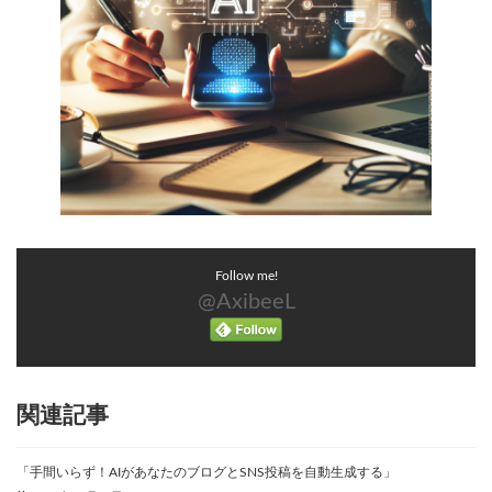
Follow me!
@AxibeeL
関連記事
「手間いらず！AIがあなたのブログとSNS投稿を自動生成する」