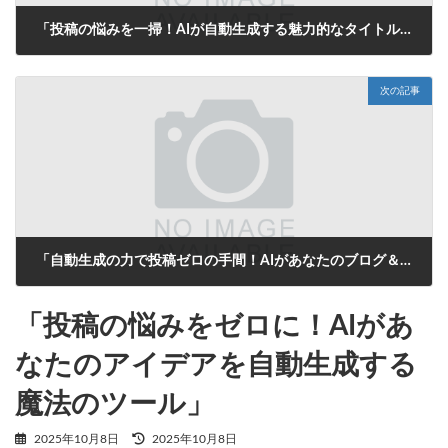
「投稿の悩みを一掃！AIが自動生成する魅力的なタイトルで、ブログとSNSを簡単に艶やかに」
2025年10月8日
次の記事
「自動生成の力で投稿ゼロの手間！AIがあなたのブログ＆SNSを一瞬で魅力的に」
2025年10月8日
「投稿の悩みをゼロに！AIがあ
なたのアイデアを自動生成する
魔法のツール」
最
2025年10月8日
2025年10月8日