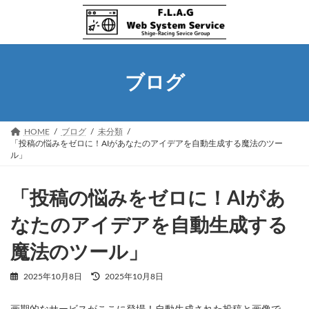
コ
ナ
ン
ビ
テ
ゲ
ン
ー
ツ
シ
へ
ョ
ブログ
ス
ン
キ
に
ッ
移
プ
動
HOME
ブログ
未分類
「投稿の悩みをゼロに！AIがあなたのアイデアを自動生成する魔法のツー
ル」
「投稿の悩みをゼロに！AIがあ
なたのアイデアを自動生成する
魔法のツール」
最
2025年10月8日
2025年10月8日
終
更