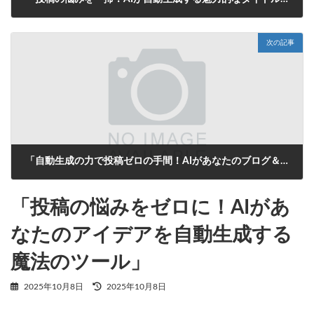
2025年10月8日
次の記事
「自動生成の力で投稿ゼロの手間！AIがあなたのブログ＆SNSを一瞬で魅力的に」
2025年10月8日
「投稿の悩みをゼロに！AIがあ
なたのアイデアを自動生成する
魔法のツール」
最
2025年10月8日
2025年10月8日
終
更