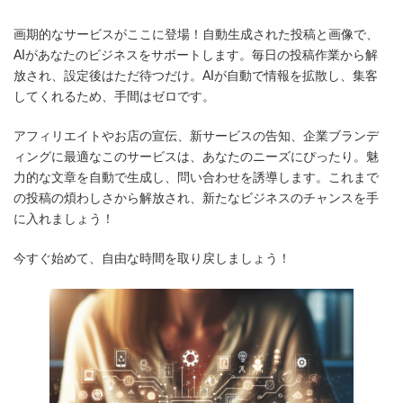
終
更
画期的なサービスがここに登場！自動生成された投稿と画像で、
新
日
AIがあなたのビジネスをサポートします。毎日の投稿作業から解
時
放され、設定後はただ待つだけ。AIが自動で情報を拡散し、集客
:
してくれるため、手間はゼロです。
アフィリエイトやお店の宣伝、新サービスの告知、企業ブランデ
ィングに最適なこのサービスは、あなたのニーズにぴったり。魅
力的な文章を自動で生成し、問い合わせを誘導します。これまで
の投稿の煩わしさから解放され、新たなビジネスのチャンスを手
に入れましょう！
今すぐ始めて、自由な時間を取り戻しましょう！