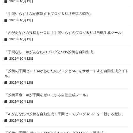
2025年10月13日
「手間いらず！AIが解決するブログ＆SNS投稿の悩み」
2025年10月13日
「AIがあなたの投稿をゼロに！手間いらずのブログ＆SNS自動生成ツール」
2025年10月13日
「手間なし！AIがあなたのブログとSNS投稿を自動生成」
2025年10月12日
「投稿の手間ゼロ！AIがあなたのブログとSNSをサポートする自動生成タイト
ル」
2025年10月12日
「投稿革命！AIが手間をゼロにする自動生成ツール」
2025年10月12日
「AIがあなたの投稿を自動生成！手間ゼロでブログやSNSを一新する魔法」
2025年10月12日