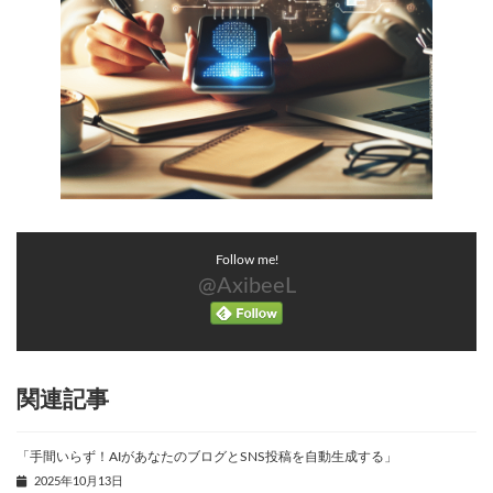
Follow me!
@AxibeeL
関連記事
「手間いらず！AIがあなたのブログとSNS投稿を自動生成する」
2025年10月13日