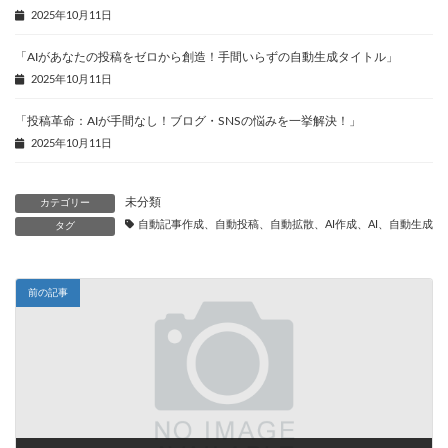
2025年10月11日
「AIがあなたの投稿をゼロから創造！手間いらずの自動生成タイトル」
2025年10月11日
「投稿革命：AIが手間なし！ブログ・SNSの悩みを一挙解決！」
2025年10月11日
未分類
カテゴリー
自動記事作成、自動投稿、自動拡散、AI作成、AI、自動生成、
タグ
前の記事