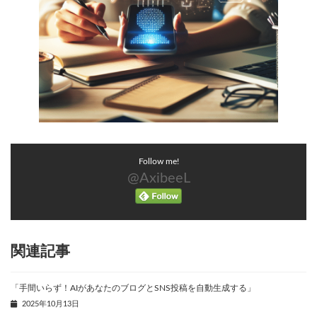
Follow me!
@AxibeeL
関連記事
「手間いらず！AIがあなたのブログとSNS投稿を自動生成する」
2025年10月13日