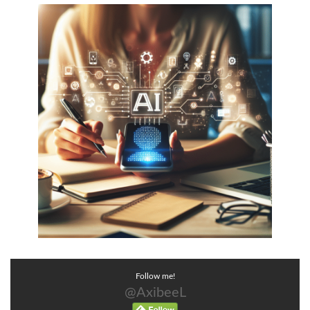
Follow me!
@AxibeeL