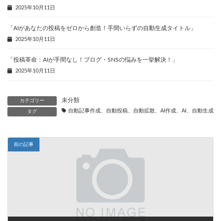
2025年10月11日
「AIがあなたの投稿をゼロから創造！手間いらずの自動生成タイトル」
2025年10月11日
「投稿革命：AIが手間なし！ブログ・SNSの悩みを一挙解決！」
2025年10月11日
未分類
カテゴリー
自動記事作成、自動投稿、自動拡散、AI作成、AI、自動生成、
タグ
前の記事