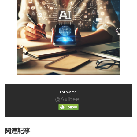
Follow me!
@AxibeeL
関連記事