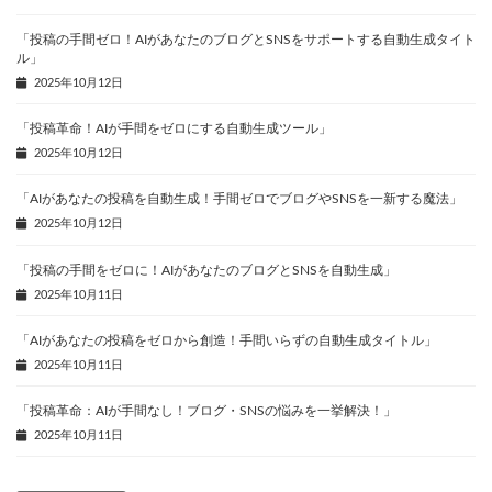
「投稿の手間ゼロ！AIがあなたのブログとSNSをサポートする自動生成タイト
ル」
2025年10月12日
「投稿革命！AIが手間をゼロにする自動生成ツール」
2025年10月12日
「AIがあなたの投稿を自動生成！手間ゼロでブログやSNSを一新する魔法」
2025年10月12日
「投稿の手間をゼロに！AIがあなたのブログとSNSを自動生成」
2025年10月11日
「AIがあなたの投稿をゼロから創造！手間いらずの自動生成タイトル」
2025年10月11日
「投稿革命：AIが手間なし！ブログ・SNSの悩みを一挙解決！」
2025年10月11日