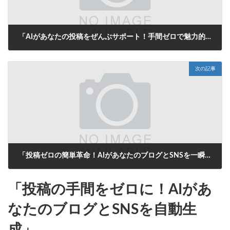
「AIがあなたの投稿をぜんぶサポート！手間ゼロで魅力的なコンテンツを自動生成」
2025年10月8日
次の記事
「投稿ゼロの簡単革命！AIがあなたのブログとSNSを一瞬で生まれ変わらせる」
2025年10月9日
「投稿の手間をゼロに！AIがあ
なたのブログとSNSを自動生
成」