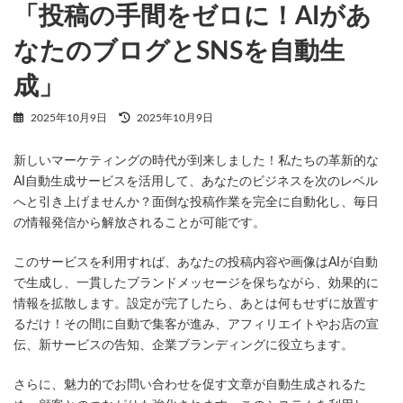
「投稿の手間をゼロに！AIがあ
なたのブログとSNSを自動生
成」
最
2025年10月9日
2025年10月9日
終
更
新しいマーケティングの時代が到来しました！私たちの革新的な
新
日
AI自動生成サービスを活用して、あなたのビジネスを次のレベル
時
へと引き上げませんか？面倒な投稿作業を完全に自動化し、毎日
:
の情報発信から解放されることが可能です。
このサービスを利用すれば、あなたの投稿内容や画像はAIが自動
で生成し、一貫したブランドメッセージを保ちながら、効果的に
情報を拡散します。設定が完了したら、あとは何もせずに放置す
るだけ！その間に自動で集客が進み、アフィリエイトやお店の宣
伝、新サービスの告知、企業ブランディングに役立ちます。
さらに、魅力的でお問い合わせを促す文章が自動生成されるた