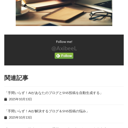
Follow me!
@AxibeeL
関連記事
「手間いらず！AIがあなたのブログとSNS投稿を自動生成する」
2025年10月13日
「手間いらず！AIが解決するブログ＆SNS投稿の悩み」
2025年10月13日