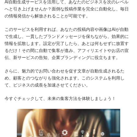
日
AI自動生成サービスを活用して、あなたのビジネスを次のレベル
時
へと引き上げませんか？面倒な投稿作業を完全に自動化し、毎日
:
の情報発信から解放されることが可能です。
このサービスを利用すれば、あなたの投稿内容や画像はAIが自動
で生成し、一貫したブランドメッセージを保ちながら、効果的に
情報を拡散します。設定が完了したら、あとは何もせずに放置す
るだけ！その間に自動で集客が進み、アフィリエイトやお店の宣
伝、新サービスの告知、企業ブランディングに役立ちます。
さらに、魅力的でお問い合わせを促す文章が自動生成されるた
め、顧客とのつながりも強化されます。このシステムを利用し
て、ビジネスの成長を加速させてください。
今すぐチェックして、未来の集客方法を体験しましょう！