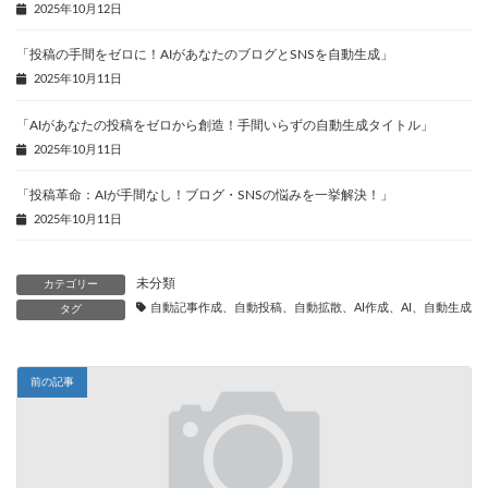
2025年10月12日
「投稿の手間をゼロに！AIがあなたのブログとSNSを自動生成」
2025年10月11日
「AIがあなたの投稿をゼロから創造！手間いらずの自動生成タイトル」
2025年10月11日
「投稿革命：AIが手間なし！ブログ・SNSの悩みを一挙解決！」
2025年10月11日
未分類
カテゴリー
自動記事作成、自動投稿、自動拡散、AI作成、AI、自動生成、
タグ
前の記事