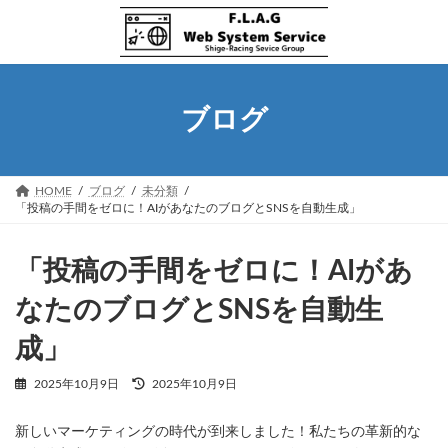
コ
ナ
ン
ビ
テ
ゲ
ン
ー
ツ
シ
へ
ョ
ブログ
ス
ン
キ
に
ッ
移
プ
動
HOME
ブログ
未分類
「投稿の手間をゼロに！AIがあなたのブログとSNSを自動生成」
「投稿の手間をゼロに！AIがあ
なたのブログとSNSを自動生
成」
最
2025年10月9日
2025年10月9日
終
更
新しいマーケティングの時代が到来しました！私たちの革新的な
新